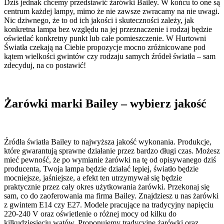
Dziś jednak chcemy przedstawić żarówki Bailey. W końcu to one są
centrum każdej lampy, mimo że nie zawsze zwracamy na nie uwagi.
Nic dziwnego, że to od ich jakości i skuteczności zależy, jak
konkretna lampa bez względu na jej przeznaczenie i rodzaj będzie
oświetlać konkretny punkt lub całe pomieszczenie. W Hurtowni
Światła czekają na Ciebie propozycje mocno zróżnicowane pod
kątem wielkości gwintów czy rodzaju samych źródeł światła – sam
zdecyduj, na co postawić!
Żarówki marki Bailey – wybierz jakość
Źródła światła Bailey to najwyższa jakość wykonania. Produkcje,
które gwarantują sprawne działanie przez bardzo długi czas. Możesz
mieć pewność, że po wymianie żarówki na tę od opisywanego dziś
producenta, Twoja lampa będzie działać lepiej, światło będzie
mocniejsze, jaśniejsze, a efekt ten utrzymywał się będzie
praktycznie przez cały okres użytkowania żarówki. Przekonaj się
sam, co do zaoferowania ma firma Bailey. Znajdziesz u nas żarówki
z gwintem E14 czy E27. Modele pracujące na tradycyjny napięciu
220-240 V oraz oświetlenie o różnej mocy od kilku do
kilkudziesięciu watów. Proponujemy tradycyjne żarówki oraz