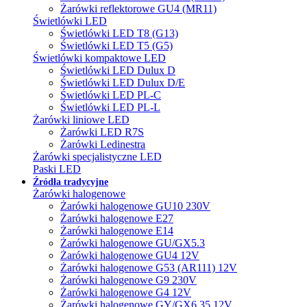
Żarówki reflektorowe GU4 (MR11)
Świetlówki LED
Świetlówki LED T8 (G13)
Świetlówki LED T5 (G5)
Świetlówki kompaktowe LED
Świetlówki LED Dulux D
Świetlówki LED Dulux D/E
Świetlówki LED PL-C
Świetlówki LED PL-L
Żarówki liniowe LED
Żarówki LED R7S
Żarówki Ledinestra
Żarówki specjalistyczne LED
Paski LED
Źródła tradycyjne
Żarówki halogenowe
Żarówki halogenowe GU10 230V
Żarówki halogenowe E27
Żarówki halogenowe E14
Żarówki halogenowe GU/GX5.3
Żarówki halogenowe GU4 12V
Żarówki halogenowe G53 (AR111) 12V
Żarówki halogenowe G9 230V
Żarówki halogenowe G4 12V
Żarówki halogenowe GY/GX6.35 12V