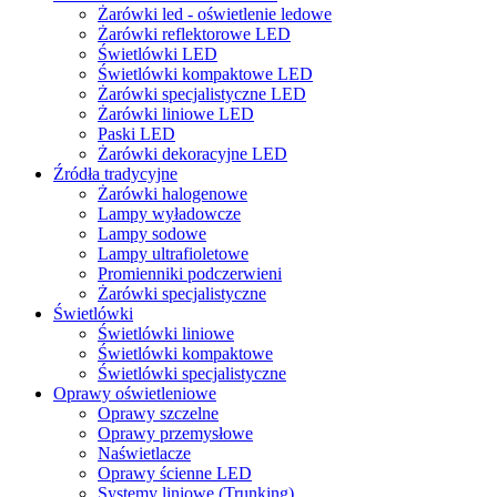
Żarówki led - oświetlenie ledowe
Żarówki reflektorowe LED
Świetlówki LED
Świetlówki kompaktowe LED
Żarówki specjalistyczne LED
Żarówki liniowe LED
Paski LED
Żarówki dekoracyjne LED
Źródła tradycyjne
Żarówki halogenowe
Lampy wyładowcze
Lampy sodowe
Lampy ultrafioletowe
Promienniki podczerwieni
Żarówki specjalistyczne
Świetlówki
Świetlówki liniowe
Świetlówki kompaktowe
Świetlówki specjalistyczne
Oprawy oświetleniowe
Oprawy szczelne
Oprawy przemysłowe
Naświetlacze
Oprawy ścienne LED
Systemy liniowe (Trunking)