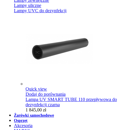
Lampy zewnętrzne
Lampy uliczne
Lampy UVC do dezynfekcji
Quick view
Dodaj do porównania
Lampa UV SMART TUBE 110 przepływowa do
dezynfekcji czarna
1 845,00 zł
Żarówki samochodowe
Osprzęt
Akcesoria