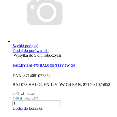
Szybki podgląd
Dodaj do porównania
Wysyłka do 5 dni roboczych
BAILEY BAI-073 HALOGEN 12V 5W G4
EAN: 8714681075852
BAI-073 HALOGEN 12V 5W G4 EAN: 8714681075852
5,41 zł
(z VAT)
4,40 zł
(bez VAT)
Dodaj do koszyka