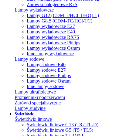
Żarówki halogenowe R7S
Lampy wyładowcze
Lampy G12 (CDM-T/HCI-T/HQI-T)
Lampy G8.5 (CDM-TC/HCI-TC)
Lampy wyładowcze E27
Lampy wyładowcze E40
Lampy wyładowcze RX7S
Lampy wyładowcze Philips
Lampy wyładowcze Osram
Inne lampy wyładowcze
Lampy sodowe
Lampy sodowe E40
Lampy sodowe E27
Lampy sodowe Philips
Lampy sodowe Osram
Inne lampy sodowe
Lampy ultrafioletowe
Promienniki podczerwieni
Żarówki specjalistyczne
Lampy studyjne
Świetlówki
Świetlówki liniowe
Świetlówki liniowe G13 (T8 / TL-D)
Świetlówki liniowe G5 (T5 / TL5)
Świetlówki liniowe TL MINI