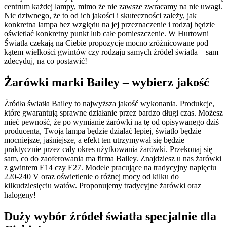
centrum każdej lampy, mimo że nie zawsze zwracamy na nie uwagi.
Nic dziwnego, że to od ich jakości i skuteczności zależy, jak
konkretna lampa bez względu na jej przeznaczenie i rodzaj będzie
oświetlać konkretny punkt lub całe pomieszczenie. W Hurtowni
Światła czekają na Ciebie propozycje mocno zróżnicowane pod
kątem wielkości gwintów czy rodzaju samych źródeł światła – sam
zdecyduj, na co postawić!
Żarówki marki Bailey – wybierz jakość
Źródła światła Bailey to najwyższa jakość wykonania. Produkcje,
które gwarantują sprawne działanie przez bardzo długi czas. Możesz
mieć pewność, że po wymianie żarówki na tę od opisywanego dziś
producenta, Twoja lampa będzie działać lepiej, światło będzie
mocniejsze, jaśniejsze, a efekt ten utrzymywał się będzie
praktycznie przez cały okres użytkowania żarówki. Przekonaj się
sam, co do zaoferowania ma firma Bailey. Znajdziesz u nas żarówki
z gwintem E14 czy E27. Modele pracujące na tradycyjny napięciu
220-240 V oraz oświetlenie o różnej mocy od kilku do
kilkudziesięciu watów. Proponujemy tradycyjne żarówki oraz
halogeny!
Duży wybór źródeł światła specjalnie dla