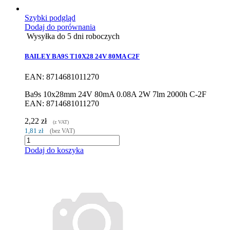
Szybki podgląd
Dodaj do porównania
Wysyłka do 5 dni roboczych
BAILEY BA9S T10X28 24V 80MA C2F
EAN: 8714681011270
Ba9s 10x28mm 24V 80mA 0.08A 2W 7lm 2000h C-2F
EAN: 8714681011270
2,22 zł
(z VAT)
1,81 zł
(bez VAT)
Dodaj do koszyka