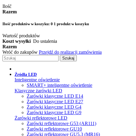
Ilość
Razem
Ilość produktów w koszyku:
0
1 produkt w koszyku
Wartość produktów
Koszt wysyłki
Do ustalenia
Razem
Wróć do zakupów
Przejdź do realizacji zamówienia
Szukaj
Źródła LED
Inteligentne oświetlenie
SMART+ inteligentne oświetlenie
Klasyczne żarówki LED
Żarówki klasyczne LED E14
Żarówki klasyczne LED E27
Żarówki klasyczne LED G4
Żarówki klasyczne LED G9
Żarówki reflektorowe LED
Żarówki reflektorowe G53 (AR111)
Żarówki reflektorowe GU10
Żarówki reflektorowe GU5.3 (MR16)