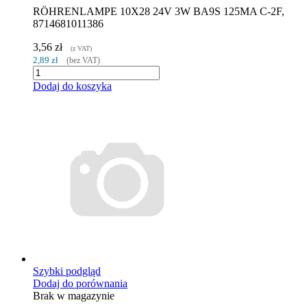
RÖHRENLAMPE 10X28 24V 3W BA9S 125MA C-2F,
8714681011386
3,56 zł
(z VAT)
2,89 zł
(bez VAT)
Dodaj do koszyka
Szybki podgląd
Dodaj do porównania
Brak w magazynie