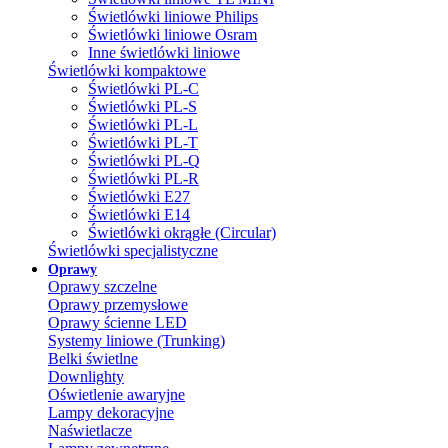
Świetlówki liniowe Philips
Świetlówki liniowe Osram
Inne świetlówki liniowe
Świetlówki kompaktowe
Świetlówki PL-C
Świetlówki PL-S
Świetlówki PL-L
Świetlówki PL-T
Świetlówki PL-Q
Świetlówki PL-R
Świetlówki E27
Świetlówki E14
Świetlówki okrągłe (Circular)
Świetlówki specjalistyczne
Oprawy
Oprawy szczelne
Oprawy przemysłowe
Oprawy ścienne LED
Systemy liniowe (Trunking)
Belki świetlne
Downlighty
Oświetlenie awaryjne
Lampy dekoracyjne
Naświetlacze