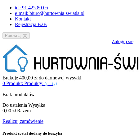
tel: 91 425 80 05
e-mail: biuro@hurtownia-swiatla.pl
Kontakt
Rejestracja B2B
Porównaj
(
0
)
Zaloguj się
Brakuje
400,00 zł
do darmowej wysyłki.
0
Produkt:
Produkty:
(pusty)
Brak produktów
Do ustalenia
Wysyłka
0,00 zł
Razem
Realizuj zamówienie
Produkt został dodany do koszyka