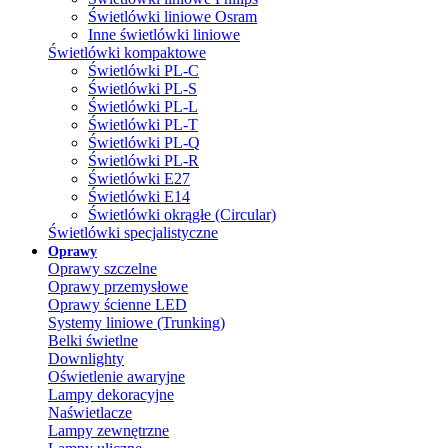
Świetlówki liniowe Osram
Inne świetlówki liniowe
Świetlówki kompaktowe
Świetlówki PL-C
Świetlówki PL-S
Świetlówki PL-L
Świetlówki PL-T
Świetlówki PL-Q
Świetlówki PL-R
Świetlówki E27
Świetlówki E14
Świetlówki okrągłe (Circular)
Świetlówki specjalistyczne
Oprawy
Oprawy szczelne
Oprawy przemysłowe
Oprawy ścienne LED
Systemy liniowe (Trunking)
Belki świetlne
Downlighty
Oświetlenie awaryjne
Lampy dekoracyjne
Naświetlacze
Lampy zewnętrzne