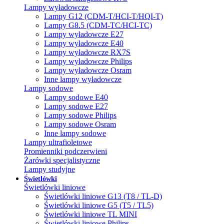
Lampy wyładowcze
Lampy G12 (CDM-T/HCI-T/HQI-T)
Lampy G8.5 (CDM-TC/HCI-TC)
Lampy wyładowcze E27
Lampy wyładowcze E40
Lampy wyładowcze RX7S
Lampy wyładowcze Philips
Lampy wyładowcze Osram
Inne lampy wyładowcze
Lampy sodowe
Lampy sodowe E40
Lampy sodowe E27
Lampy sodowe Philips
Lampy sodowe Osram
Inne lampy sodowe
Lampy ultrafioletowe
Promienniki podczerwieni
Żarówki specjalistyczne
Lampy studyjne
Świetlówki
Świetlówki liniowe
Świetlówki liniowe G13 (T8 / TL-D)
Świetlówki liniowe G5 (T5 / TL5)
Świetlówki liniowe TL MINI
Świetlówki liniowe Philips