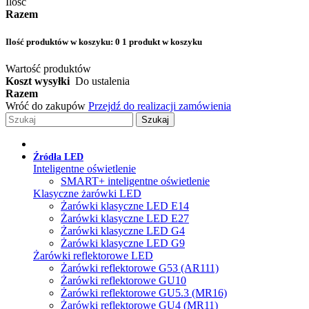
Ilość
Razem
Ilość produktów w koszyku:
0
1 produkt w koszyku
Wartość produktów
Koszt wysyłki
Do ustalenia
Razem
Wróć do zakupów
Przejdź do realizacji zamówienia
Szukaj
Źródła LED
Inteligentne oświetlenie
SMART+ inteligentne oświetlenie
Klasyczne żarówki LED
Żarówki klasyczne LED E14
Żarówki klasyczne LED E27
Żarówki klasyczne LED G4
Żarówki klasyczne LED G9
Żarówki reflektorowe LED
Żarówki reflektorowe G53 (AR111)
Żarówki reflektorowe GU10
Żarówki reflektorowe GU5.3 (MR16)
Żarówki reflektorowe GU4 (MR11)