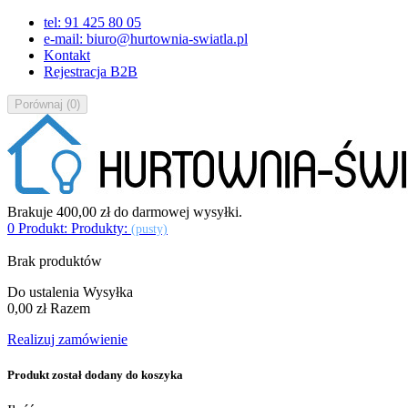
tel: 91 425 80 05
e-mail: biuro@hurtownia-swiatla.pl
Kontakt
Rejestracja B2B
Porównaj
(
0
)
Brakuje
400,00 zł
do darmowej wysyłki.
0
Produkt:
Produkty:
(pusty)
Brak produktów
Do ustalenia
Wysyłka
0,00 zł
Razem
Realizuj zamówienie
Produkt został dodany do koszyka