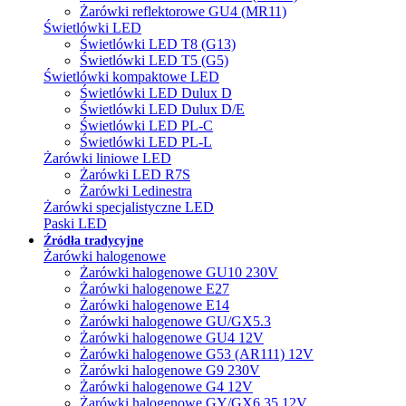
Żarówki reflektorowe GU4 (MR11)
Świetlówki LED
Świetlówki LED T8 (G13)
Świetlówki LED T5 (G5)
Świetlówki kompaktowe LED
Świetlówki LED Dulux D
Świetlówki LED Dulux D/E
Świetlówki LED PL-C
Świetlówki LED PL-L
Żarówki liniowe LED
Żarówki LED R7S
Żarówki Ledinestra
Żarówki specjalistyczne LED
Paski LED
Źródła tradycyjne
Żarówki halogenowe
Żarówki halogenowe GU10 230V
Żarówki halogenowe E27
Żarówki halogenowe E14
Żarówki halogenowe GU/GX5.3
Żarówki halogenowe GU4 12V
Żarówki halogenowe G53 (AR111) 12V
Żarówki halogenowe G9 230V
Żarówki halogenowe G4 12V
Żarówki halogenowe GY/GX6.35 12V