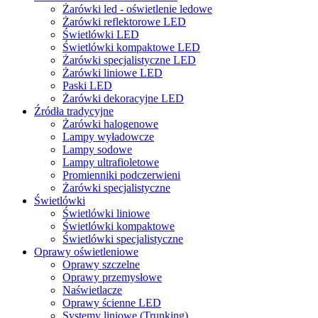
Żarówki led - oświetlenie ledowe
Żarówki reflektorowe LED
Świetlówki LED
Świetlówki kompaktowe LED
Żarówki specjalistyczne LED
Żarówki liniowe LED
Paski LED
Żarówki dekoracyjne LED
Źródła tradycyjne
Żarówki halogenowe
Lampy wyładowcze
Lampy sodowe
Lampy ultrafioletowe
Promienniki podczerwieni
Żarówki specjalistyczne
Świetlówki
Świetlówki liniowe
Świetlówki kompaktowe
Świetlówki specjalistyczne
Oprawy oświetleniowe
Oprawy szczelne
Oprawy przemysłowe
Naświetlacze
Oprawy ścienne LED
Systemy liniowe (Trunking)