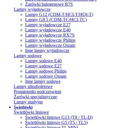
Żarówki halogenowe R7S
Lampy wyładowcze
Lampy G12 (CDM-T/HCI-T/HQI-T)
Lampy G8.5 (CDM-TC/HCI-TC)
Lampy wyładowcze E27
Lampy wyładowcze E40
Lampy wyładowcze RX7S
Lampy wyładowcze Philips
Lampy wyładowcze Osram
Inne lampy wyładowcze
Lampy sodowe
Lampy sodowe E40
Lampy sodowe E27
Lampy sodowe Philips
Lampy sodowe Osram
Inne lampy sodowe
Lampy ultrafioletowe
Promienniki podczerwieni
Żarówki specjalistyczne
Lampy studyjne
Świetlówki
Świetlówki liniowe
Świetlówki liniowe G13 (T8 / TL-D)
Świetlówki liniowe G5 (T5 / TL5)
Świetlówki liniowe TL MINI