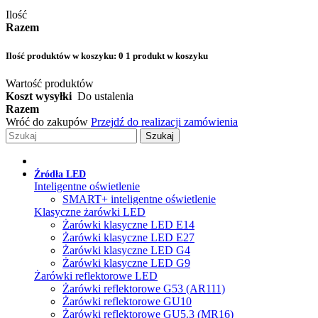
Ilość
Razem
Ilość produktów w koszyku:
0
1 produkt w koszyku
Wartość produktów
Koszt wysyłki
Do ustalenia
Razem
Wróć do zakupów
Przejdź do realizacji zamówienia
Szukaj
Źródła LED
Inteligentne oświetlenie
SMART+ inteligentne oświetlenie
Klasyczne żarówki LED
Żarówki klasyczne LED E14
Żarówki klasyczne LED E27
Żarówki klasyczne LED G4
Żarówki klasyczne LED G9
Żarówki reflektorowe LED
Żarówki reflektorowe G53 (AR111)
Żarówki reflektorowe GU10
Żarówki reflektorowe GU5.3 (MR16)