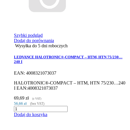
Szybki podgląd
Dodaj do porównania
Wysyłka do 5 dni roboczych
LEDVANCE HALOTRONIC®-COMPACT – HTM, HTN 75/230…
240 I
EAN: 4008321073037
HALOTRONIC®-COMPACT – HTM, HTN 75/230…240
I EAN:4008321073037
69,69 zł
(z VAT)
56,66 zł
(bez VAT)
Dodaj do koszyka