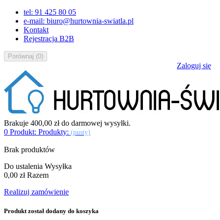
tel: 91 425 80 05
e-mail: biuro@hurtownia-swiatla.pl
Kontakt
Rejestracja B2B
Porównaj
(
0
)
Zaloguj się
Brakuje
400,00 zł
do darmowej wysyłki.
0
Produkt:
Produkty:
(pusty)
Brak produktów
Do ustalenia
Wysyłka
0,00 zł
Razem
Realizuj zamówienie
Produkt został dodany do koszyka