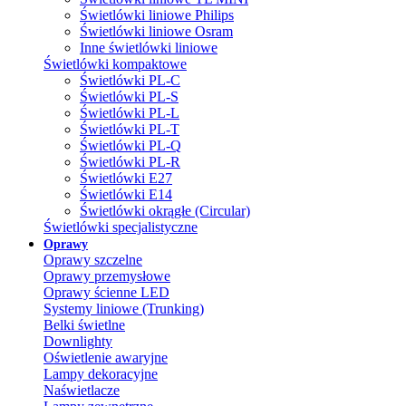
Świetlówki liniowe Philips
Świetlówki liniowe Osram
Inne świetlówki liniowe
Świetlówki kompaktowe
Świetlówki PL-C
Świetlówki PL-S
Świetlówki PL-L
Świetlówki PL-T
Świetlówki PL-Q
Świetlówki PL-R
Świetlówki E27
Świetlówki E14
Świetlówki okrągłe (Circular)
Świetlówki specjalistyczne
Oprawy
Oprawy szczelne
Oprawy przemysłowe
Oprawy ścienne LED
Systemy liniowe (Trunking)
Belki świetlne
Downlighty
Oświetlenie awaryjne
Lampy dekoracyjne
Naświetlacze