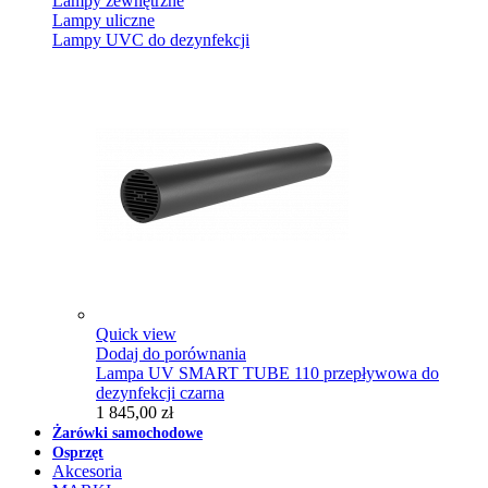
Lampy zewnętrzne
Lampy uliczne
Lampy UVC do dezynfekcji
Quick view
Dodaj do porównania
Lampa UV SMART TUBE 110 przepływowa do
dezynfekcji czarna
1 845,00 zł
Żarówki samochodowe
Osprzęt
Akcesoria