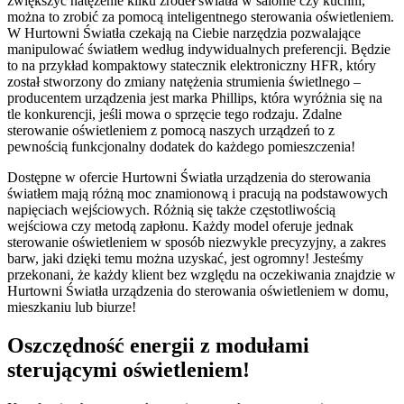
zwiększyć natężenie kilku źródeł światła w salonie czy kuchni,
można to zrobić za pomocą inteligentnego sterowania oświetleniem.
W Hurtowni Światła czekają na Ciebie narzędzia pozwalające
manipulować światłem według indywidualnych preferencji. Będzie
to na przykład kompaktowy statecznik elektroniczny HFR, który
został stworzony do zmiany natężenia strumienia świetlnego –
producentem urządzenia jest marka Phillips, która wyróżnia się na
tle konkurencji, jeśli mowa o sprzęcie tego rodzaju. Zdalne
sterowanie oświetleniem z pomocą naszych urządzeń to z
pewnością funkcjonalny dodatek do każdego pomieszczenia!
Dostępne w ofercie Hurtowni Światła urządzenia do sterowania
światłem mają różną moc znamionową i pracują na podstawowych
napięciach wejściowych. Różnią się także częstotliwością
wejściowa czy metodą zapłonu. Każdy model oferuje jednak
sterowanie oświetleniem w sposób niezwykle precyzyjny, a zakres
barw, jaki dzięki temu można uzyskać, jest ogromny! Jesteśmy
przekonani, że każdy klient bez względu na oczekiwania znajdzie w
Hurtowni Światła urządzenia do sterowania oświetleniem w domu,
mieszkaniu lub biurze!
Oszczędność energii z modułami
sterującymi oświetleniem!