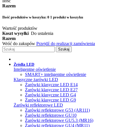
Ilość
Razem
Ilość produktów w koszyku:
0
1 produkt w koszyku
Wartość produktów
Koszt wysyłki
Do ustalenia
Razem
Wróć do zakupów
Przejdź do realizacji zamówienia
Szukaj
Źródła LED
Inteligentne oświetlenie
SMART+ inteligentne oświetlenie
Klasyczne żarówki LED
Żarówki klasyczne LED E14
Żarówki klasyczne LED E27
Żarówki klasyczne LED G4
Żarówki klasyczne LED G9
Żarówki reflektorowe LED
Żarówki reflektorowe G53 (AR111)
Żarówki reflektorowe GU10
Żarówki reflektorowe GU5.3 (MR16)
Żarówki reflektorowe GU4 (MR11)