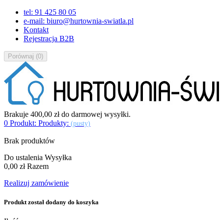
tel: 91 425 80 05
e-mail: biuro@hurtownia-swiatla.pl
Kontakt
Rejestracja B2B
Porównaj
(
0
)
Brakuje
400,00 zł
do darmowej wysyłki.
0
Produkt:
Produkty:
(pusty)
Brak produktów
Do ustalenia
Wysyłka
0,00 zł
Razem
Realizuj zamówienie
Produkt został dodany do koszyka