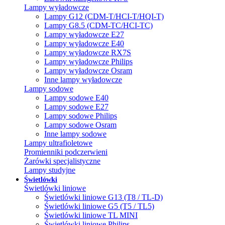
Lampy wyładowcze
Lampy G12 (CDM-T/HCI-T/HQI-T)
Lampy G8.5 (CDM-TC/HCI-TC)
Lampy wyładowcze E27
Lampy wyładowcze E40
Lampy wyładowcze RX7S
Lampy wyładowcze Philips
Lampy wyładowcze Osram
Inne lampy wyładowcze
Lampy sodowe
Lampy sodowe E40
Lampy sodowe E27
Lampy sodowe Philips
Lampy sodowe Osram
Inne lampy sodowe
Lampy ultrafioletowe
Promienniki podczerwieni
Żarówki specjalistyczne
Lampy studyjne
Świetlówki
Świetlówki liniowe
Świetlówki liniowe G13 (T8 / TL-D)
Świetlówki liniowe G5 (T5 / TL5)
Świetlówki liniowe TL MINI
Świetlówki liniowe Philips