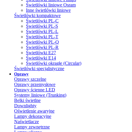
Świetlówki liniowe Osram
Inne świetlówki liniowe
Świetlówki kompaktowe
Świetlówki PL-C
Świetlówki PL-S
Świetlówki PL-L
Świetlówki PL-T
Świetlówki PL-Q
Świetlówki PL-R
Świetlówki E27
Świetlówki E14
Świetlówki okrągłe (Circular)
Świetlówki specjalistyczne
Oprawy
Oprawy szczelne
Oprawy przemysłowe
Oprawy ścienne LED
Systemy liniowe (Trunking)
Belki świetlne
Downlighty
Oświetlenie awaryjne
Lampy dekoracyjne
Naświetlacze
Lampy zewnętrzne