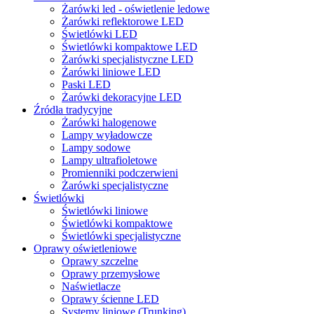
Żarówki led - oświetlenie ledowe
Żarówki reflektorowe LED
Świetlówki LED
Świetlówki kompaktowe LED
Żarówki specjalistyczne LED
Żarówki liniowe LED
Paski LED
Żarówki dekoracyjne LED
Źródła tradycyjne
Żarówki halogenowe
Lampy wyładowcze
Lampy sodowe
Lampy ultrafioletowe
Promienniki podczerwieni
Żarówki specjalistyczne
Świetlówki
Świetlówki liniowe
Świetlówki kompaktowe
Świetlówki specjalistyczne
Oprawy oświetleniowe
Oprawy szczelne
Oprawy przemysłowe
Naświetlacze
Oprawy ścienne LED
Systemy liniowe (Trunking)