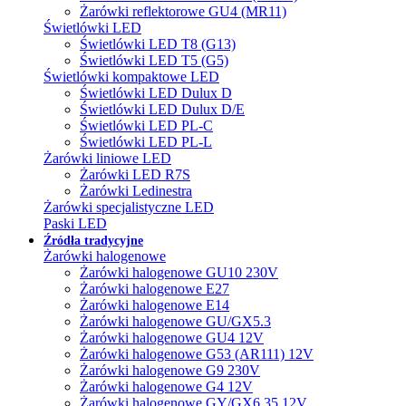
Żarówki reflektorowe GU4 (MR11)
Świetlówki LED
Świetlówki LED T8 (G13)
Świetlówki LED T5 (G5)
Świetlówki kompaktowe LED
Świetlówki LED Dulux D
Świetlówki LED Dulux D/E
Świetlówki LED PL-C
Świetlówki LED PL-L
Żarówki liniowe LED
Żarówki LED R7S
Żarówki Ledinestra
Żarówki specjalistyczne LED
Paski LED
Źródła tradycyjne
Żarówki halogenowe
Żarówki halogenowe GU10 230V
Żarówki halogenowe E27
Żarówki halogenowe E14
Żarówki halogenowe GU/GX5.3
Żarówki halogenowe GU4 12V
Żarówki halogenowe G53 (AR111) 12V
Żarówki halogenowe G9 230V
Żarówki halogenowe G4 12V
Żarówki halogenowe GY/GX6.35 12V