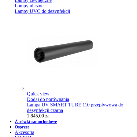
Lampy zewnętrzne
Lampy uliczne
Lampy UVC do dezynfekcji
Quick view
Dodaj do porównania
Lampa UV SMART TUBE 110 przepływowa do
dezynfekcji czarna
1 845,00 zł
Żarówki samochodowe
Osprzęt
Akcesoria