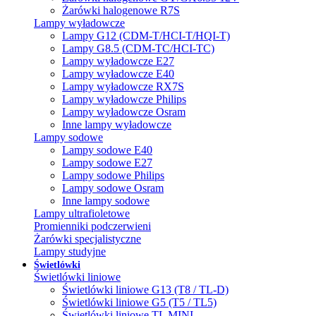
Żarówki halogenowe R7S
Lampy wyładowcze
Lampy G12 (CDM-T/HCI-T/HQI-T)
Lampy G8.5 (CDM-TC/HCI-TC)
Lampy wyładowcze E27
Lampy wyładowcze E40
Lampy wyładowcze RX7S
Lampy wyładowcze Philips
Lampy wyładowcze Osram
Inne lampy wyładowcze
Lampy sodowe
Lampy sodowe E40
Lampy sodowe E27
Lampy sodowe Philips
Lampy sodowe Osram
Inne lampy sodowe
Lampy ultrafioletowe
Promienniki podczerwieni
Żarówki specjalistyczne
Lampy studyjne
Świetlówki
Świetlówki liniowe
Świetlówki liniowe G13 (T8 / TL-D)
Świetlówki liniowe G5 (T5 / TL5)
Świetlówki liniowe TL MINI