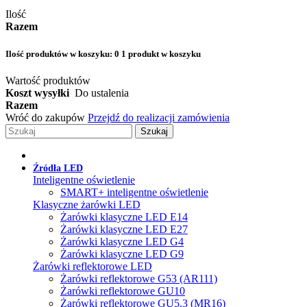
Ilość
Razem
Ilość produktów w koszyku:
0
1 produkt w koszyku
Wartość produktów
Koszt wysyłki
Do ustalenia
Razem
Wróć do zakupów
Przejdź do realizacji zamówienia
Szukaj
Źródła LED
Inteligentne oświetlenie
SMART+ inteligentne oświetlenie
Klasyczne żarówki LED
Żarówki klasyczne LED E14
Żarówki klasyczne LED E27
Żarówki klasyczne LED G4
Żarówki klasyczne LED G9
Żarówki reflektorowe LED
Żarówki reflektorowe G53 (AR111)
Żarówki reflektorowe GU10
Żarówki reflektorowe GU5.3 (MR16)