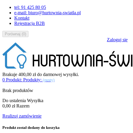
tel: 91 425 80 05
e-mail: biuro@hurtownia-swiatla.pl
Kontakt
Rejestracja B2B
Porównaj
(
0
)
Zaloguj się
Brakuje
400,00 zł
do darmowej wysyłki.
0
Produkt:
Produkty:
(pusty)
Brak produktów
Do ustalenia
Wysyłka
0,00 zł
Razem
Realizuj zamówienie
Produkt został dodany do koszyka