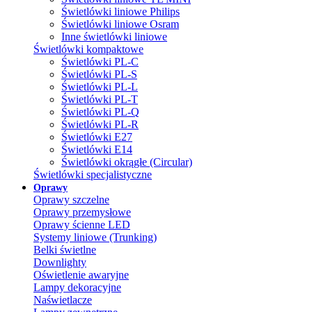
Świetlówki liniowe Philips
Świetlówki liniowe Osram
Inne świetlówki liniowe
Świetlówki kompaktowe
Świetlówki PL-C
Świetlówki PL-S
Świetlówki PL-L
Świetlówki PL-T
Świetlówki PL-Q
Świetlówki PL-R
Świetlówki E27
Świetlówki E14
Świetlówki okrągłe (Circular)
Świetlówki specjalistyczne
Oprawy
Oprawy szczelne
Oprawy przemysłowe
Oprawy ścienne LED
Systemy liniowe (Trunking)
Belki świetlne
Downlighty
Oświetlenie awaryjne
Lampy dekoracyjne
Naświetlacze