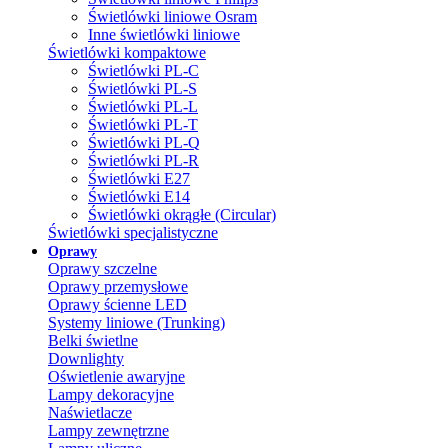
Świetlówki liniowe Osram
Inne świetlówki liniowe
Świetlówki kompaktowe
Świetlówki PL-C
Świetlówki PL-S
Świetlówki PL-L
Świetlówki PL-T
Świetlówki PL-Q
Świetlówki PL-R
Świetlówki E27
Świetlówki E14
Świetlówki okrągłe (Circular)
Świetlówki specjalistyczne
Oprawy
Oprawy szczelne
Oprawy przemysłowe
Oprawy ścienne LED
Systemy liniowe (Trunking)
Belki świetlne
Downlighty
Oświetlenie awaryjne
Lampy dekoracyjne
Naświetlacze
Lampy zewnętrzne