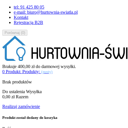
tel: 91 425 80 05
e-mail: biuro@hurtownia-swiatla.pl
Kontakt
Rejestracja B2B
Porównaj
(
0
)
Brakuje
400,00 zł
do darmowej wysyłki.
0
Produkt:
Produkty:
(pusty)
Brak produktów
Do ustalenia
Wysyłka
0,00 zł
Razem
Realizuj zamówienie
Produkt został dodany do koszyka