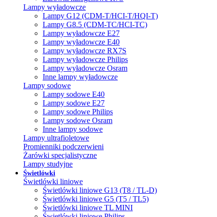
Lampy wyładowcze
Lampy G12 (CDM-T/HCI-T/HQI-T)
Lampy G8.5 (CDM-TC/HCI-TC)
Lampy wyładowcze E27
Lampy wyładowcze E40
Lampy wyładowcze RX7S
Lampy wyładowcze Philips
Lampy wyładowcze Osram
Inne lampy wyładowcze
Lampy sodowe
Lampy sodowe E40
Lampy sodowe E27
Lampy sodowe Philips
Lampy sodowe Osram
Inne lampy sodowe
Lampy ultrafioletowe
Promienniki podczerwieni
Żarówki specjalistyczne
Lampy studyjne
Świetlówki
Świetlówki liniowe
Świetlówki liniowe G13 (T8 / TL-D)
Świetlówki liniowe G5 (T5 / TL5)
Świetlówki liniowe TL MINI
Świetlówki liniowe Philips