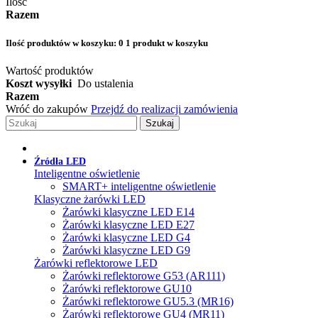
Ilość
Razem
Ilość produktów w koszyku:
0
1 produkt w koszyku
Wartość produktów
Koszt wysyłki
Do ustalenia
Razem
Wróć do zakupów
Przejdź do realizacji zamówienia
Szukaj
Źródła LED
Inteligentne oświetlenie
SMART+ inteligentne oświetlenie
Klasyczne żarówki LED
Żarówki klasyczne LED E14
Żarówki klasyczne LED E27
Żarówki klasyczne LED G4
Żarówki klasyczne LED G9
Żarówki reflektorowe LED
Żarówki reflektorowe G53 (AR111)
Żarówki reflektorowe GU10
Żarówki reflektorowe GU5.3 (MR16)
Żarówki reflektorowe GU4 (MR11)