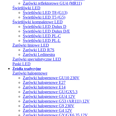
Żarówki reflektorowe GU4 (MR11)
Świetlówki LED
Świetlówki LED T8 (G13)
Świetlówki LED T5 (G5)
Świetlówki kompaktowe LED
Świetlówki LED Dulux D
Świetlówki LED Dulux D/E
Świetlówki LED PL-C
Świetlówki LED PL-L
Żarówki liniowe LED
Żarówki LED R7S
Żarówki Ledinestra
Żarówki specjalistyczne LED
Paski LED
Źródła tradycyjne
Żarówki halogenowe
Żarówki halogenowe GU10 230V
Żarówki halogenowe E27
Żarówki halogenowe E14
Żarówki halogenowe GU/GX5.3
Żarówki halogenowe GU4 12V
Żarówki halogenowe G53 (AR111) 12V
Żarówki halogenowe G9 230V
Żarówki halogenowe G4 12V
Żarówki halogenowe GY/GX6.35 12V