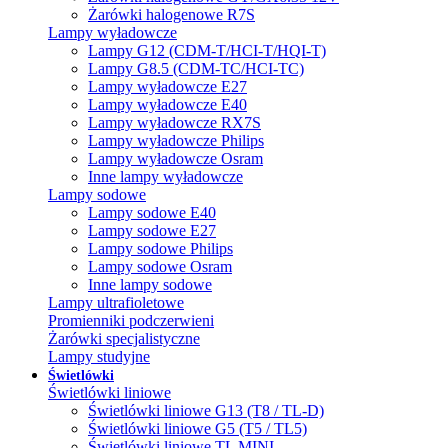
Żarówki halogenowe R7S
Lampy wyładowcze
Lampy G12 (CDM-T/HCI-T/HQI-T)
Lampy G8.5 (CDM-TC/HCI-TC)
Lampy wyładowcze E27
Lampy wyładowcze E40
Lampy wyładowcze RX7S
Lampy wyładowcze Philips
Lampy wyładowcze Osram
Inne lampy wyładowcze
Lampy sodowe
Lampy sodowe E40
Lampy sodowe E27
Lampy sodowe Philips
Lampy sodowe Osram
Inne lampy sodowe
Lampy ultrafioletowe
Promienniki podczerwieni
Żarówki specjalistyczne
Lampy studyjne
Świetlówki
Świetlówki liniowe
Świetlówki liniowe G13 (T8 / TL-D)
Świetlówki liniowe G5 (T5 / TL5)
Świetlówki liniowe TL MINI