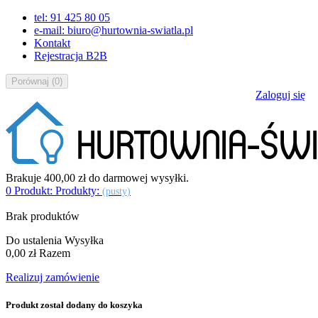
tel: 91 425 80 05
e-mail: biuro@hurtownia-swiatla.pl
Kontakt
Rejestracja B2B
Porównaj
(
0
)
Zaloguj się
Brakuje
400,00 zł
do darmowej wysyłki.
0
Produkt:
Produkty:
(pusty)
Brak produktów
Do ustalenia
Wysyłka
0,00 zł
Razem
Realizuj zamówienie
Produkt został dodany do koszyka