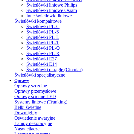
Świetlówki liniowe Philips
Świetlówki liniowe Osram
Inne świetlówki liniowe
Świetlówki kompaktowe
Świetlówki PL-C
Świetlówki PL-S
Świetlówki PL-L
Świetlówki PL-T
Świetlówki PL-Q
Świetlówki PL-R
Świetlówki E27
Świetlówki E14
Świetlówki okrągłe (Circular)
Świetlówki specjalistyczne
Oprawy
Oprawy szczelne
Oprawy przemysłowe
Oprawy ścienne LED
Systemy liniowe (Trunking)
Belki świetlne
Downlighty
Oświetlenie awaryjne
Lampy dekoracyjne
Naświetlacze