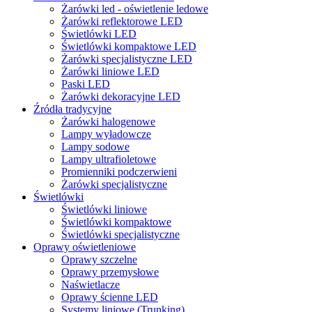
Żarówki led - oświetlenie ledowe
Żarówki reflektorowe LED
Świetlówki LED
Świetlówki kompaktowe LED
Żarówki specjalistyczne LED
Żarówki liniowe LED
Paski LED
Żarówki dekoracyjne LED
Źródła tradycyjne
Żarówki halogenowe
Lampy wyładowcze
Lampy sodowe
Lampy ultrafioletowe
Promienniki podczerwieni
Żarówki specjalistyczne
Świetlówki
Świetlówki liniowe
Świetlówki kompaktowe
Świetlówki specjalistyczne
Oprawy oświetleniowe
Oprawy szczelne
Oprawy przemysłowe
Naświetlacze
Oprawy ścienne LED
Systemy liniowe (Trunking)