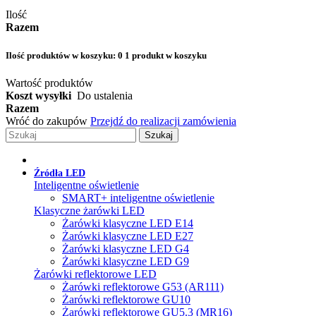
Ilość
Razem
Ilość produktów w koszyku:
0
1 produkt w koszyku
Wartość produktów
Koszt wysyłki
Do ustalenia
Razem
Wróć do zakupów
Przejdź do realizacji zamówienia
Szukaj
Źródła LED
Inteligentne oświetlenie
SMART+ inteligentne oświetlenie
Klasyczne żarówki LED
Żarówki klasyczne LED E14
Żarówki klasyczne LED E27
Żarówki klasyczne LED G4
Żarówki klasyczne LED G9
Żarówki reflektorowe LED
Żarówki reflektorowe G53 (AR111)
Żarówki reflektorowe GU10
Żarówki reflektorowe GU5.3 (MR16)