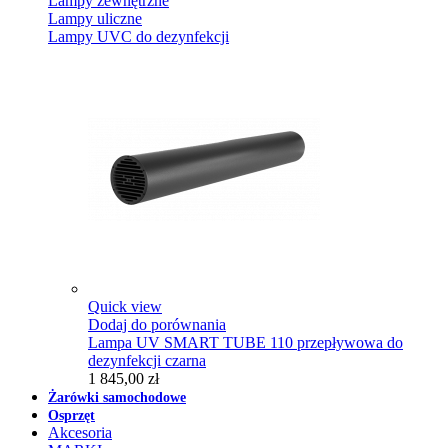
Lampy zewnętrzne
Lampy uliczne
Lampy UVC do dezynfekcji
Quick view
Dodaj do porównania
Lampa UV SMART TUBE 110 przepływowa do
dezynfekcji czarna
1 845,00 zł
Żarówki samochodowe
Osprzęt
Akcesoria