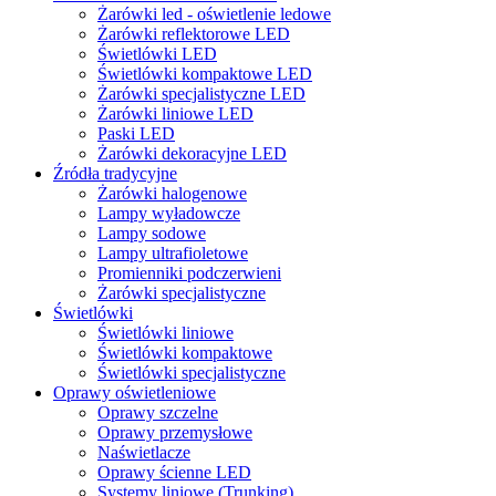
Żarówki led - oświetlenie ledowe
Żarówki reflektorowe LED
Świetlówki LED
Świetlówki kompaktowe LED
Żarówki specjalistyczne LED
Żarówki liniowe LED
Paski LED
Żarówki dekoracyjne LED
Źródła tradycyjne
Żarówki halogenowe
Lampy wyładowcze
Lampy sodowe
Lampy ultrafioletowe
Promienniki podczerwieni
Żarówki specjalistyczne
Świetlówki
Świetlówki liniowe
Świetlówki kompaktowe
Świetlówki specjalistyczne
Oprawy oświetleniowe
Oprawy szczelne
Oprawy przemysłowe
Naświetlacze
Oprawy ścienne LED
Systemy liniowe (Trunking)