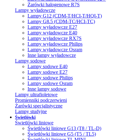
Żarówki halogenowe R7S
Lampy wyładowcze
Lampy G12 (CDM-T/HCI-T/HQI-T)
Lampy G8.5 (CDM-TC/HCI-TC)
Lampy wyładowcze E27
Lampy wyładowcze E40
Lampy wyładowcze RX7S
Lampy wyładowcze Philips
Lampy wyładowcze Osram
Inne lampy wyładowcze
Lampy sodowe
Lampy sodowe E40
Lampy sodowe E27
Lampy sodowe Philips
Lampy sodowe Osram
Inne lampy sodowe
Lampy ultrafioletowe
Promienniki podczerwieni
Żarówki specjalistyczne
Lampy studyjne
Świetlówki
Świetlówki liniowe
Świetlówki liniowe G13 (T8 / TL-D)
Świetlówki liniowe G5 (T5 / TL5)
Świetlówki liniowe TL MINI