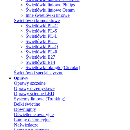
Świetlówki liniowe Philips
Świetlówki liniowe Osram
Inne świetlówki liniowe
Świetlówki kompaktowe
Świetlówki PL-C
Świetlówki PL-S
Świetlówki PL-L
Świetlówki PL-T
Świetlówki PL-Q
Świetlówki PL-R
Świetlówki E27
Świetlówki E14
Świetlówki okrągłe (Circular)
Świetlówki specjalistyczne
Oprawy
Oprawy szczelne
Oprawy przemysłowe
Oprawy ścienne LED
Systemy liniowe (Trunking)
Belki świetlne
Downlighty
Oświetlenie awaryjne
Lampy dekoracyjne
Naświetlacze