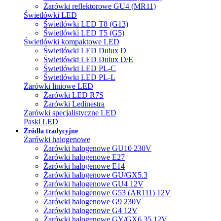
Żarówki reflektorowe GU4 (MR11)
Świetlówki LED
Świetlówki LED T8 (G13)
Świetlówki LED T5 (G5)
Świetlówki kompaktowe LED
Świetlówki LED Dulux D
Świetlówki LED Dulux D/E
Świetlówki LED PL-C
Świetlówki LED PL-L
Żarówki liniowe LED
Żarówki LED R7S
Żarówki Ledinestra
Żarówki specjalistyczne LED
Paski LED
Źródła tradycyjne
Żarówki halogenowe
Żarówki halogenowe GU10 230V
Żarówki halogenowe E27
Żarówki halogenowe E14
Żarówki halogenowe GU/GX5.3
Żarówki halogenowe GU4 12V
Żarówki halogenowe G53 (AR111) 12V
Żarówki halogenowe G9 230V
Żarówki halogenowe G4 12V
Żarówki halogenowe GY/GX6.35 12V