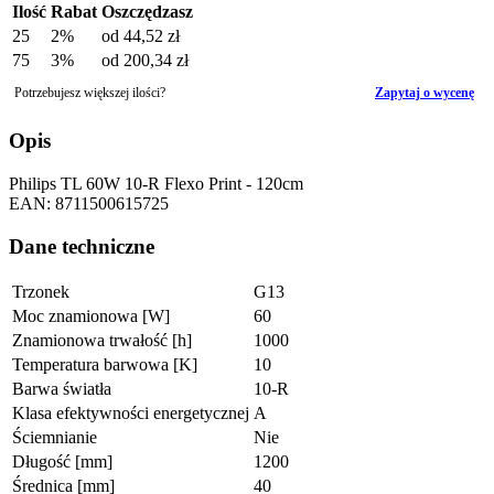
Ilość
Rabat
Oszczędzasz
25
2%
od
44,52 zł
75
3%
od
200,34 zł
Potrzebujesz większej ilości?
Zapytaj o wycenę
Opis
Philips TL 60W 10-R Flexo Print - 120cm
EAN: 8711500615725
Dane techniczne
Trzonek
G13
Moc znamionowa [W]
60
Znamionowa trwałość [h]
1000
Temperatura barwowa [K]
10
Barwa światła
10-R
Klasa efektywności energetycznej
A
Ściemnianie
Nie
Długość [mm]
1200
Średnica [mm]
40