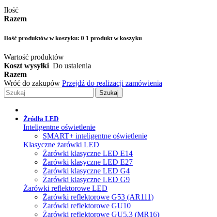
Ilość
Razem
Ilość produktów w koszyku:
0
1 produkt w koszyku
Wartość produktów
Koszt wysyłki
Do ustalenia
Razem
Wróć do zakupów
Przejdź do realizacji zamówienia
Szukaj
Źródła LED
Inteligentne oświetlenie
SMART+ inteligentne oświetlenie
Klasyczne żarówki LED
Żarówki klasyczne LED E14
Żarówki klasyczne LED E27
Żarówki klasyczne LED G4
Żarówki klasyczne LED G9
Żarówki reflektorowe LED
Żarówki reflektorowe G53 (AR111)
Żarówki reflektorowe GU10
Żarówki reflektorowe GU5.3 (MR16)