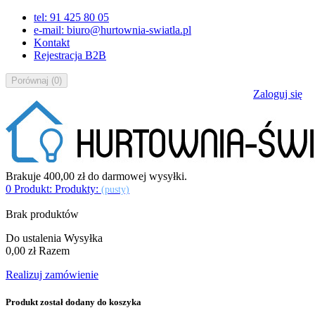
tel: 91 425 80 05
e-mail: biuro@hurtownia-swiatla.pl
Kontakt
Rejestracja B2B
Porównaj
(
0
)
Zaloguj się
Brakuje
400,00 zł
do darmowej wysyłki.
0
Produkt:
Produkty:
(pusty)
Brak produktów
Do ustalenia
Wysyłka
0,00 zł
Razem
Realizuj zamówienie
Produkt został dodany do koszyka