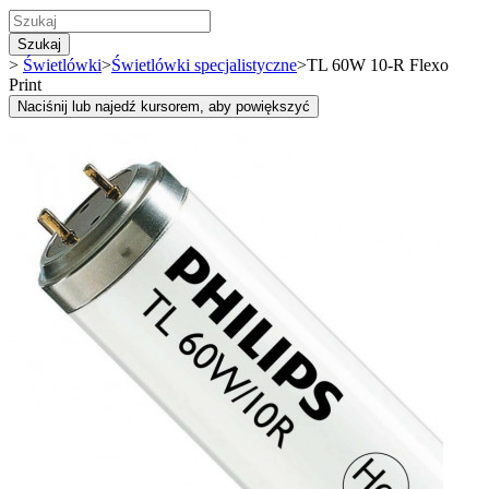
Szukaj
>
Świetlówki
>
Świetlówki specjalistyczne
>
TL 60W 10-R Flexo
Print
Naciśnij lub najedź kursorem, aby powiększyć