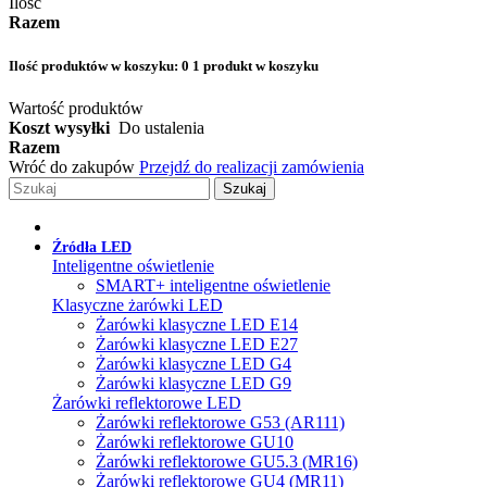
Ilość
Razem
Ilość produktów w koszyku:
0
1 produkt w koszyku
Wartość produktów
Koszt wysyłki
Do ustalenia
Razem
Wróć do zakupów
Przejdź do realizacji zamówienia
Szukaj
Źródła LED
Inteligentne oświetlenie
SMART+ inteligentne oświetlenie
Klasyczne żarówki LED
Żarówki klasyczne LED E14
Żarówki klasyczne LED E27
Żarówki klasyczne LED G4
Żarówki klasyczne LED G9
Żarówki reflektorowe LED
Żarówki reflektorowe G53 (AR111)
Żarówki reflektorowe GU10
Żarówki reflektorowe GU5.3 (MR16)
Żarówki reflektorowe GU4 (MR11)