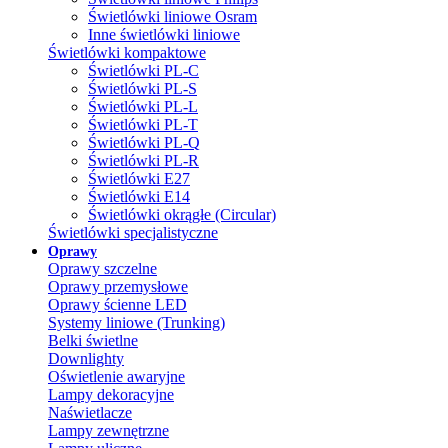
Świetlówki liniowe Osram
Inne świetlówki liniowe
Świetlówki kompaktowe
Świetlówki PL-C
Świetlówki PL-S
Świetlówki PL-L
Świetlówki PL-T
Świetlówki PL-Q
Świetlówki PL-R
Świetlówki E27
Świetlówki E14
Świetlówki okrągłe (Circular)
Świetlówki specjalistyczne
Oprawy
Oprawy szczelne
Oprawy przemysłowe
Oprawy ścienne LED
Systemy liniowe (Trunking)
Belki świetlne
Downlighty
Oświetlenie awaryjne
Lampy dekoracyjne
Naświetlacze
Lampy zewnętrzne