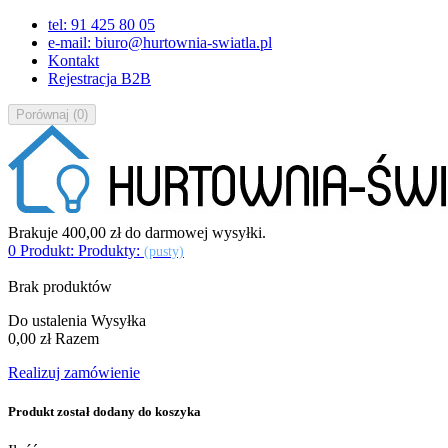
tel: 91 425 80 05
e-mail: biuro@hurtownia-swiatla.pl
Kontakt
Rejestracja B2B
Porównaj
(
0
)
Brakuje
400,00 zł
do darmowej wysyłki.
0
Produkt:
Produkty:
(pusty)
Brak produktów
Do ustalenia
Wysyłka
0,00 zł
Razem
Realizuj zamówienie
Produkt został dodany do koszyka