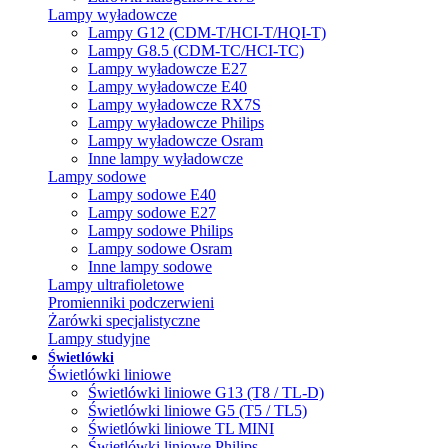
Lampy wyładowcze
Lampy G12 (CDM-T/HCI-T/HQI-T)
Lampy G8.5 (CDM-TC/HCI-TC)
Lampy wyładowcze E27
Lampy wyładowcze E40
Lampy wyładowcze RX7S
Lampy wyładowcze Philips
Lampy wyładowcze Osram
Inne lampy wyładowcze
Lampy sodowe
Lampy sodowe E40
Lampy sodowe E27
Lampy sodowe Philips
Lampy sodowe Osram
Inne lampy sodowe
Lampy ultrafioletowe
Promienniki podczerwieni
Żarówki specjalistyczne
Lampy studyjne
Świetlówki
Świetlówki liniowe
Świetlówki liniowe G13 (T8 / TL-D)
Świetlówki liniowe G5 (T5 / TL5)
Świetlówki liniowe TL MINI
Świetlówki liniowe Philips