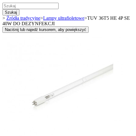
Szukaj
>
Źródła tradycyjne
>
Lampy ultrafioletowe
>
TUV 36T5 HE 4P SE
40W DO DEZYNFEKCJI
Naciśnij lub najedź kursorem, aby powiększyć