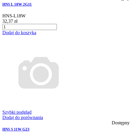
HNS L 18W 2G11
HNS-L18W
32,37 zł
Dodaj do koszyka
Szybki podgląd
Dodaj do porównania
Dostępny
HNS S 11W G23