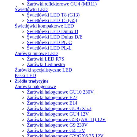
Żarówki reflektorowe GU4 (MR11)
Świetlówki LED
Świetlówki LED T8 (G13)
Świetlówki LED T5 (G5)
Świetlówki kompaktowe LED
Świetlówki LED Dulux D
Świetlówki LED Dulux D/E
Świetlówki LED PL-C
Świetlówki LED PL-L
Żarówki liniowe LED
Żarówki LED R7S
Żarówki Ledinestra
Żarówki specjalistyczne LED
Paski LED
Źródła tradycyjne
Żarówki halogenowe
Żarówki halogenowe GU10 230V
Żarówki halogenowe E27
Żarówki halogenowe E14
Żarówki halogenowe GU/GX5.3
Żarówki halogenowe GU4 12V
Żarówki halogenowe G53 (AR111) 12V
Żarówki halogenowe G9 230V
Żarówki halogenowe G4 12V
Żarówki halogenowe GY/GX6.35 12V