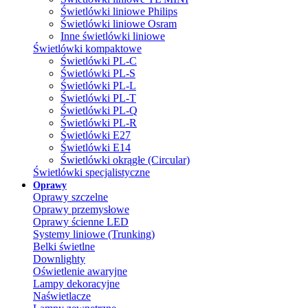
Świetlówki liniowe Philips
Świetlówki liniowe Osram
Inne świetlówki liniowe
Świetlówki kompaktowe
Świetlówki PL-C
Świetlówki PL-S
Świetlówki PL-L
Świetlówki PL-T
Świetlówki PL-Q
Świetlówki PL-R
Świetlówki E27
Świetlówki E14
Świetlówki okrągłe (Circular)
Świetlówki specjalistyczne
Oprawy
Oprawy szczelne
Oprawy przemysłowe
Oprawy ścienne LED
Systemy liniowe (Trunking)
Belki świetlne
Downlighty
Oświetlenie awaryjne
Lampy dekoracyjne
Naświetlacze