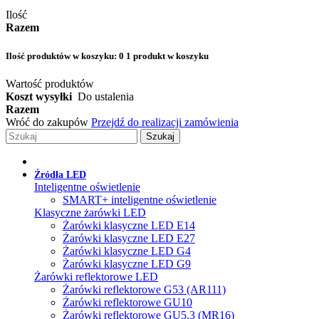
Ilość
Razem
Ilość produktów w koszyku:
0
1 produkt w koszyku
Wartość produktów
Koszt wysyłki
Do ustalenia
Razem
Wróć do zakupów
Przejdź do realizacji zamówienia
Szukaj
Źródła LED
Inteligentne oświetlenie
SMART+ inteligentne oświetlenie
Klasyczne żarówki LED
Żarówki klasyczne LED E14
Żarówki klasyczne LED E27
Żarówki klasyczne LED G4
Żarówki klasyczne LED G9
Żarówki reflektorowe LED
Żarówki reflektorowe G53 (AR111)
Żarówki reflektorowe GU10
Żarówki reflektorowe GU5.3 (MR16)