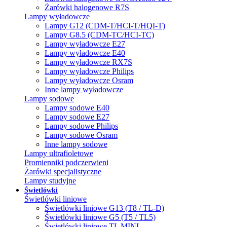
Żarówki halogenowe R7S
Lampy wyładowcze
Lampy G12 (CDM-T/HCI-T/HQI-T)
Lampy G8.5 (CDM-TC/HCI-TC)
Lampy wyładowcze E27
Lampy wyładowcze E40
Lampy wyładowcze RX7S
Lampy wyładowcze Philips
Lampy wyładowcze Osram
Inne lampy wyładowcze
Lampy sodowe
Lampy sodowe E40
Lampy sodowe E27
Lampy sodowe Philips
Lampy sodowe Osram
Inne lampy sodowe
Lampy ultrafioletowe
Promienniki podczerwieni
Żarówki specjalistyczne
Lampy studyjne
Świetlówki
Świetlówki liniowe
Świetlówki liniowe G13 (T8 / TL-D)
Świetlówki liniowe G5 (T5 / TL5)
Świetlówki liniowe TL MINI