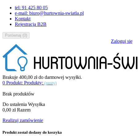
tel: 91 425 80 05
e-mail: biuro@hurtownia-swiatla.pl
Kontakt
Rejestracja B2B
Porównaj
(
0
)
Zaloguj się
Brakuje
400,00 zł
do darmowej wysyłki.
0
Produkt:
Produkty:
(pusty)
Brak produktów
Do ustalenia
Wysyłka
0,00 zł
Razem
Realizuj zamówienie
Produkt został dodany do koszyka