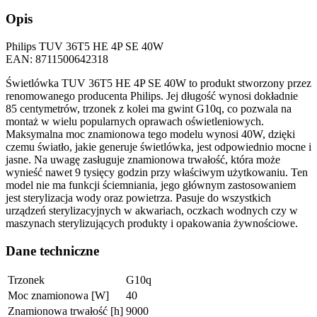
Opis
Philips TUV 36T5 HE 4P SE 40W
EAN: 8711500642318
Świetlówka TUV 36T5 HE 4P SE 40W to produkt stworzony przez
renomowanego producenta Philips. Jej długość wynosi dokładnie
85 centymetrów, trzonek z kolei ma gwint G10q, co pozwala na
montaż w wielu popularnych oprawach oświetleniowych.
Maksymalna moc znamionowa tego modelu wynosi 40W, dzięki
czemu światło, jakie generuje świetlówka, jest odpowiednio mocne i
jasne. Na uwagę zasługuje znamionowa trwałość, która może
wynieść nawet 9 tysięcy godzin przy właściwym użytkowaniu. Ten
model nie ma funkcji ściemniania, jego głównym zastosowaniem
jest sterylizacja wody oraz powietrza. Pasuje do wszystkich
urządzeń sterylizacyjnych w akwariach, oczkach wodnych czy w
maszynach sterylizujących produkty i opakowania żywnościowe.
Dane techniczne
Trzonek
G10q
Moc znamionowa [W]
40
Znamionowa trwałość [h]
9000