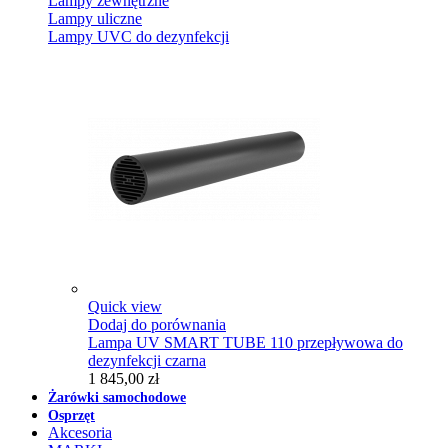
Lampy zewnętrzne
Lampy uliczne
Lampy UVC do dezynfekcji
Quick view
Dodaj do porównania
Lampa UV SMART TUBE 110 przepływowa do
dezynfekcji czarna
1 845,00 zł
Żarówki samochodowe
Osprzęt
Akcesoria