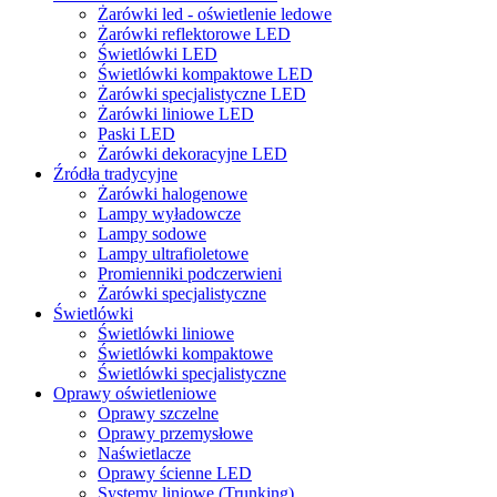
Żarówki led - oświetlenie ledowe
Żarówki reflektorowe LED
Świetlówki LED
Świetlówki kompaktowe LED
Żarówki specjalistyczne LED
Żarówki liniowe LED
Paski LED
Żarówki dekoracyjne LED
Źródła tradycyjne
Żarówki halogenowe
Lampy wyładowcze
Lampy sodowe
Lampy ultrafioletowe
Promienniki podczerwieni
Żarówki specjalistyczne
Świetlówki
Świetlówki liniowe
Świetlówki kompaktowe
Świetlówki specjalistyczne
Oprawy oświetleniowe
Oprawy szczelne
Oprawy przemysłowe
Naświetlacze
Oprawy ścienne LED
Systemy liniowe (Trunking)