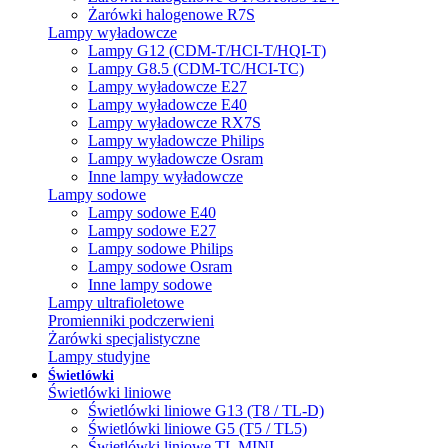
Żarówki halogenowe R7S
Lampy wyładowcze
Lampy G12 (CDM-T/HCI-T/HQI-T)
Lampy G8.5 (CDM-TC/HCI-TC)
Lampy wyładowcze E27
Lampy wyładowcze E40
Lampy wyładowcze RX7S
Lampy wyładowcze Philips
Lampy wyładowcze Osram
Inne lampy wyładowcze
Lampy sodowe
Lampy sodowe E40
Lampy sodowe E27
Lampy sodowe Philips
Lampy sodowe Osram
Inne lampy sodowe
Lampy ultrafioletowe
Promienniki podczerwieni
Żarówki specjalistyczne
Lampy studyjne
Świetlówki
Świetlówki liniowe
Świetlówki liniowe G13 (T8 / TL-D)
Świetlówki liniowe G5 (T5 / TL5)
Świetlówki liniowe TL MINI