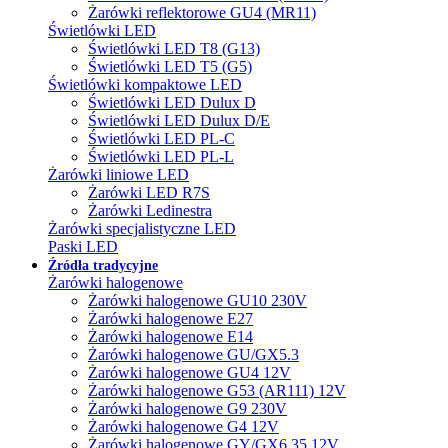
Żarówki reflektorowe GU4 (MR11)
Świetlówki LED
Świetlówki LED T8 (G13)
Świetlówki LED T5 (G5)
Świetlówki kompaktowe LED
Świetlówki LED Dulux D
Świetlówki LED Dulux D/E
Świetlówki LED PL-C
Świetlówki LED PL-L
Żarówki liniowe LED
Żarówki LED R7S
Żarówki Ledinestra
Żarówki specjalistyczne LED
Paski LED
Źródła tradycyjne
Żarówki halogenowe
Żarówki halogenowe GU10 230V
Żarówki halogenowe E27
Żarówki halogenowe E14
Żarówki halogenowe GU/GX5.3
Żarówki halogenowe GU4 12V
Żarówki halogenowe G53 (AR111) 12V
Żarówki halogenowe G9 230V
Żarówki halogenowe G4 12V
Żarówki halogenowe GY/GX6.35 12V