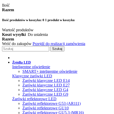
Ilość
Razem
Ilość produktów w koszyku:
0
1 produkt w koszyku
Wartość produktów
Koszt wysyłki
Do ustalenia
Razem
Wróć do zakupów
Przejdź do realizacji zamówienia
Szukaj
Źródła LED
Inteligentne oświetlenie
SMART+ inteligentne oświetlenie
Klasyczne żarówki LED
Żarówki klasyczne LED E14
Żarówki klasyczne LED E27
Żarówki klasyczne LED G4
Żarówki klasyczne LED G9
Żarówki reflektorowe LED
Żarówki reflektorowe G53 (AR111)
Żarówki reflektorowe GU10
Żarówki reflektorowe GU5.3 (MR16)