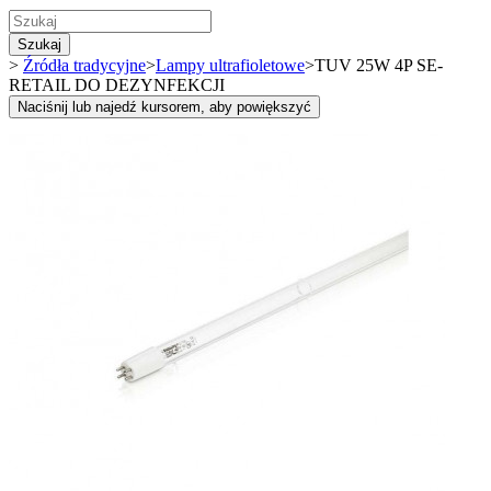
Szukaj
>
Źródła tradycyjne
>
Lampy ultrafioletowe
>
TUV 25W 4P SE-
RETAIL DO DEZYNFEKCJI
Naciśnij lub najedź kursorem, aby powiększyć