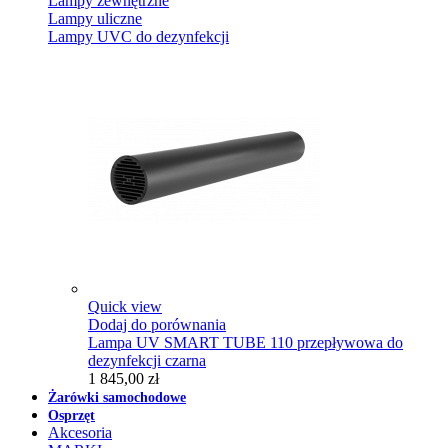
Lampy zewnętrzne
Lampy uliczne
Lampy UVC do dezynfekcji
Quick view
Dodaj do porównania
Lampa UV SMART TUBE 110 przepływowa do
dezynfekcji czarna
1 845,00 zł
Żarówki samochodowe
Osprzęt
Akcesoria