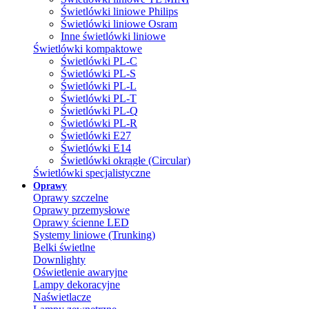
Świetlówki liniowe Philips
Świetlówki liniowe Osram
Inne świetlówki liniowe
Świetlówki kompaktowe
Świetlówki PL-C
Świetlówki PL-S
Świetlówki PL-L
Świetlówki PL-T
Świetlówki PL-Q
Świetlówki PL-R
Świetlówki E27
Świetlówki E14
Świetlówki okrągłe (Circular)
Świetlówki specjalistyczne
Oprawy
Oprawy szczelne
Oprawy przemysłowe
Oprawy ścienne LED
Systemy liniowe (Trunking)
Belki świetlne
Downlighty
Oświetlenie awaryjne
Lampy dekoracyjne
Naświetlacze