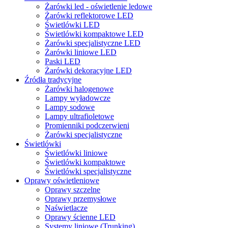
Żarówki led - oświetlenie ledowe
Żarówki reflektorowe LED
Świetlówki LED
Świetlówki kompaktowe LED
Żarówki specjalistyczne LED
Żarówki liniowe LED
Paski LED
Żarówki dekoracyjne LED
Źródła tradycyjne
Żarówki halogenowe
Lampy wyładowcze
Lampy sodowe
Lampy ultrafioletowe
Promienniki podczerwieni
Żarówki specjalistyczne
Świetlówki
Świetlówki liniowe
Świetlówki kompaktowe
Świetlówki specjalistyczne
Oprawy oświetleniowe
Oprawy szczelne
Oprawy przemysłowe
Naświetlacze
Oprawy ścienne LED
Systemy liniowe (Trunking)