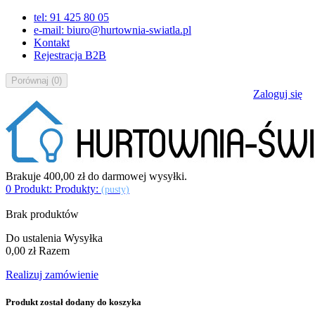
tel: 91 425 80 05
e-mail: biuro@hurtownia-swiatla.pl
Kontakt
Rejestracja B2B
Porównaj
(
0
)
Zaloguj się
Brakuje
400,00 zł
do darmowej wysyłki.
0
Produkt:
Produkty:
(pusty)
Brak produktów
Do ustalenia
Wysyłka
0,00 zł
Razem
Realizuj zamówienie
Produkt został dodany do koszyka