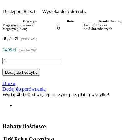
Dostępne:
85
szt.
Wysyłka do 5 dni rob.
Magazyn
Ilość
Termin dostawy
Magazyn wysyłkowy
0
1-2 dni robocze
Magazyn główny
85
do 5 dni roboczych
30,74 zł
(cena z VAT)
24,99 zł
(cena bez VAT)
Dodaj do koszyka
Drukuj
Dodaj do porównania
Wydaj
400,00 zł
więcej i otrzymaj bezpłatną wysyłkę!
Rabaty ilościowe
Ilość
Rabat
Oszczędzasz