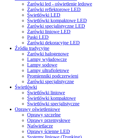
Żarówki led - oświetlenie ledowe
Żarówki reflektorowe LED
Świetlówki LED
Świetlówki kompaktowe LED
Żarówki specjalistyczne LED
Żarówki liniowe LED
Paski LED
Żarówki dekoracyjne LED
Źródła tradycyjne
Żarówki halogenowe
Lampy wyładowcze
Lampy sodowe
Lampy ultrafioletowe
Promienniki podczerwieni
Żarówki specjalistyczne
Świetlówki
Świetlówki liniowe
Świetlówki kompaktowe
Świetlówki specjalistyczne
Oprawy oświetleniowe
Oprawy szczelne
Oprawy przemysłowe
Naświetlacze
Oprawy ścienne LED
Systemy liniowe (Trunking)