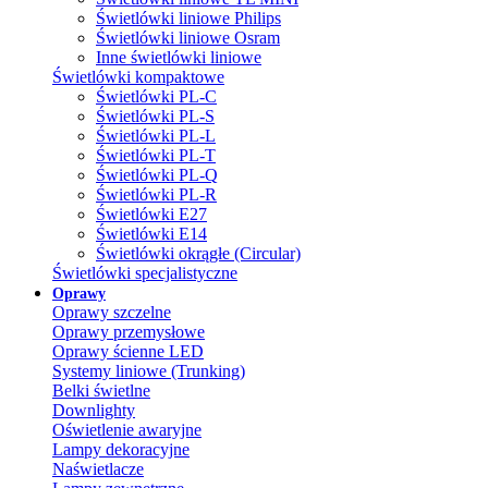
Świetlówki liniowe Philips
Świetlówki liniowe Osram
Inne świetlówki liniowe
Świetlówki kompaktowe
Świetlówki PL-C
Świetlówki PL-S
Świetlówki PL-L
Świetlówki PL-T
Świetlówki PL-Q
Świetlówki PL-R
Świetlówki E27
Świetlówki E14
Świetlówki okrągłe (Circular)
Świetlówki specjalistyczne
Oprawy
Oprawy szczelne
Oprawy przemysłowe
Oprawy ścienne LED
Systemy liniowe (Trunking)
Belki świetlne
Downlighty
Oświetlenie awaryjne
Lampy dekoracyjne
Naświetlacze