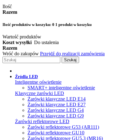
Ilość
Razem
Ilość produktów w koszyku:
0
1 produkt w koszyku
Wartość produktów
Koszt wysyłki
Do ustalenia
Razem
Wróć do zakupów
Przejdź do realizacji zamówienia
Szukaj
Źródła LED
Inteligentne oświetlenie
SMART+ inteligentne oświetlenie
Klasyczne żarówki LED
Żarówki klasyczne LED E14
Żarówki klasyczne LED E27
Żarówki klasyczne LED G4
Żarówki klasyczne LED G9
Żarówki reflektorowe LED
Żarówki reflektorowe G53 (AR111)
Żarówki reflektorowe GU10
Żarówki reflektorowe GU5.3 (MR16)