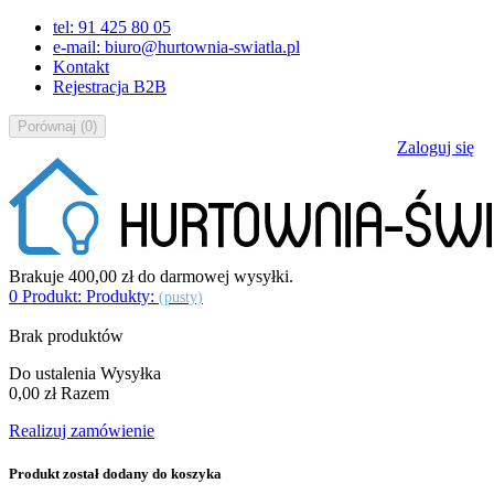
tel: 91 425 80 05
e-mail: biuro@hurtownia-swiatla.pl
Kontakt
Rejestracja B2B
Porównaj
(
0
)
Zaloguj się
Brakuje
400,00 zł
do darmowej wysyłki.
0
Produkt:
Produkty:
(pusty)
Brak produktów
Do ustalenia
Wysyłka
0,00 zł
Razem
Realizuj zamówienie
Produkt został dodany do koszyka