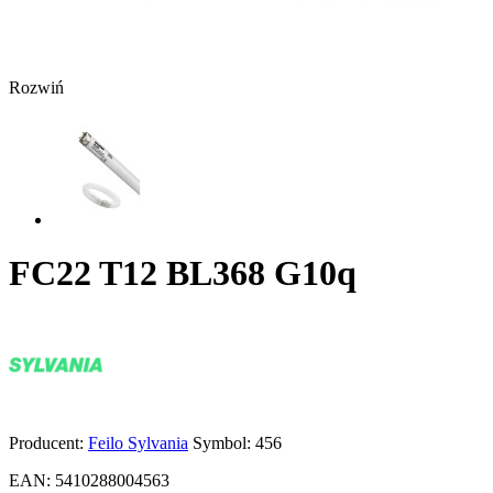
Rozwiń
FC22 T12 BL368 G10q
Producent:
Feilo Sylvania
Symbol:
456
EAN:
5410288004563