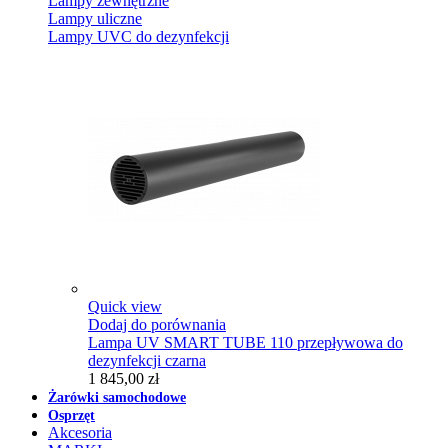
Lampy zewnętrzne
Lampy uliczne
Lampy UVC do dezynfekcji
Quick view
Dodaj do porównania
Lampa UV SMART TUBE 110 przepływowa do
dezynfekcji czarna
1 845,00 zł
Żarówki samochodowe
Osprzęt
Akcesoria