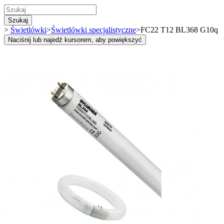
Szukaj
>
Świetlówki
>
Świetlówki specjalistyczne
>
FC22 T12 BL368 G10q
Naciśnij lub najedź kursorem, aby powiększyć