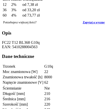
12
2%
od
7,38 zł
36
3%
od
33,20 zł
60
4%
od
73,77 zł
Potrzebujesz większej ilości?
Zapytaj o wycenę
Opis
FC22 T12 BL368 G10q
EAN: 5410288004563
Dane techniczne
Trzonek
G10q
Moc znamionowa [W]
22
Znamionowa trwałość [h]
8000
Napięcie znamionowe [V]
62
Ściemnianie
Nie
Długość [mm]
210
Średnica [mm]
216
Szerokość [mm]
220