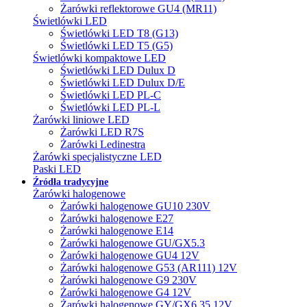
Żarówki reflektorowe GU4 (MR11)
Świetlówki LED
Świetlówki LED T8 (G13)
Świetlówki LED T5 (G5)
Świetlówki kompaktowe LED
Świetlówki LED Dulux D
Świetlówki LED Dulux D/E
Świetlówki LED PL-C
Świetlówki LED PL-L
Żarówki liniowe LED
Żarówki LED R7S
Żarówki Ledinestra
Żarówki specjalistyczne LED
Paski LED
Źródła tradycyjne
Żarówki halogenowe
Żarówki halogenowe GU10 230V
Żarówki halogenowe E27
Żarówki halogenowe E14
Żarówki halogenowe GU/GX5.3
Żarówki halogenowe GU4 12V
Żarówki halogenowe G53 (AR111) 12V
Żarówki halogenowe G9 230V
Żarówki halogenowe G4 12V
Żarówki halogenowe GY/GX6.35 12V