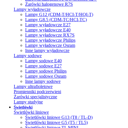
Żarówki halogenowe R7S
Lampy wyładowcze
Lampy G12 (CDM-T/HCI-T/HQI-T)
Lampy G8.5 (CDM-TC/HCI-TC)
Lampy wyładowcze E27
Lampy wyładowcze E40
Lampy wyładowcze RX7S
Lampy wyładowcze Philips
Lampy wyładowcze Osram
Inne lampy wyładowcze
Lampy sodowe
Lampy sodowe E40
Lampy sodowe E27
Lampy sodowe Philips
Lampy sodowe Osram
Inne lampy sodowe
Lampy ultrafioletowe
Promienniki podczerwieni
Żarówki specjalistyczne
Lampy studyjne
Świetlówki
Świetlówki liniowe
Świetlówki liniowe G13 (T8 / TL-D)
Świetlówki liniowe G5 (T5 / TL5)
Świetlówki liniowe TL MINI