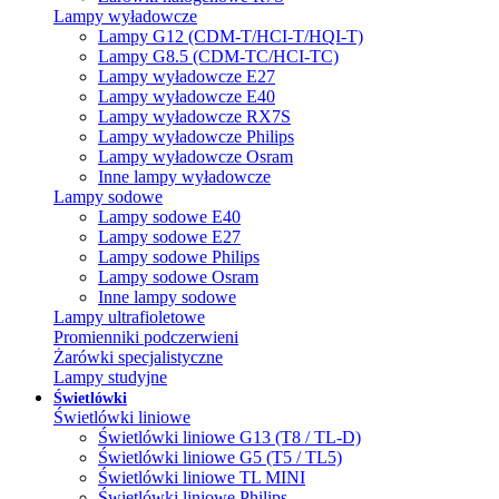
Lampy wyładowcze
Lampy G12 (CDM-T/HCI-T/HQI-T)
Lampy G8.5 (CDM-TC/HCI-TC)
Lampy wyładowcze E27
Lampy wyładowcze E40
Lampy wyładowcze RX7S
Lampy wyładowcze Philips
Lampy wyładowcze Osram
Inne lampy wyładowcze
Lampy sodowe
Lampy sodowe E40
Lampy sodowe E27
Lampy sodowe Philips
Lampy sodowe Osram
Inne lampy sodowe
Lampy ultrafioletowe
Promienniki podczerwieni
Żarówki specjalistyczne
Lampy studyjne
Świetlówki
Świetlówki liniowe
Świetlówki liniowe G13 (T8 / TL-D)
Świetlówki liniowe G5 (T5 / TL5)
Świetlówki liniowe TL MINI
Świetlówki liniowe Philips