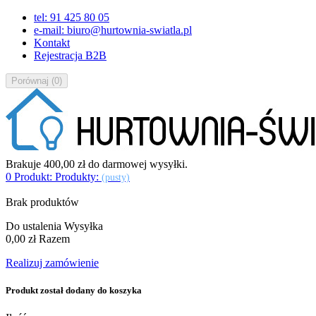
tel: 91 425 80 05
e-mail: biuro@hurtownia-swiatla.pl
Kontakt
Rejestracja B2B
Porównaj
(
0
)
Brakuje
400,00 zł
do darmowej wysyłki.
0
Produkt:
Produkty:
(pusty)
Brak produktów
Do ustalenia
Wysyłka
0,00 zł
Razem
Realizuj zamówienie
Produkt został dodany do koszyka