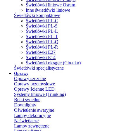
Świetlówki liniowe Osram
Inne świetlówki liniowe
Świetlówki kompaktowe
Świetlówki PL-C
Świetlówki PL-S
Świetlówki PL-L
Świetlówki PL-T
Świetlówki PL-Q
Świetlówki PL-R
Świetlówki E27
Świetlówki E14
Świetlówki okrągłe (Circular)
Świetlówki specjalistyczne
Oprawy
Oprawy szczelne
Oprawy przemysłowe
Oprawy ścienne LED
Systemy liniowe (Trunking)
Belki świetlne
Downlighty
Oświetlenie awaryjne
Lampy dekoracyjne
Naświetlacze
Lampy zewnętrzne