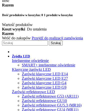
Ilość
Razem
Ilość produktów w koszyku:
0
1 produkt w koszyku
Wartość produktów
Koszt wysyłki
Do ustalenia
Razem
Wróć do zakupów
Przejdź do realizacji zamówienia
Szukaj
Źródła LED
Inteligentne oświetlenie
SMART+ inteligentne oświetlenie
Klasyczne żarówki LED
Żarówki klasyczne LED E14
Żarówki klasyczne LED E27
Żarówki klasyczne LED G4
Żarówki klasyczne LED G9
Żarówki reflektorowe LED
Żarówki reflektorowe G53 (AR111)
Żarówki reflektorowe GU10
Żarówki reflektorowe GU5.3 (MR16)
Żarówki reflektorowe GU4 (MR11)