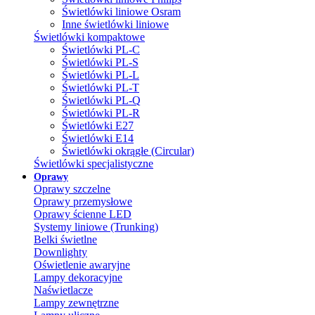
Świetlówki liniowe Osram
Inne świetlówki liniowe
Świetlówki kompaktowe
Świetlówki PL-C
Świetlówki PL-S
Świetlówki PL-L
Świetlówki PL-T
Świetlówki PL-Q
Świetlówki PL-R
Świetlówki E27
Świetlówki E14
Świetlówki okrągłe (Circular)
Świetlówki specjalistyczne
Oprawy
Oprawy szczelne
Oprawy przemysłowe
Oprawy ścienne LED
Systemy liniowe (Trunking)
Belki świetlne
Downlighty
Oświetlenie awaryjne
Lampy dekoracyjne
Naświetlacze
Lampy zewnętrzne