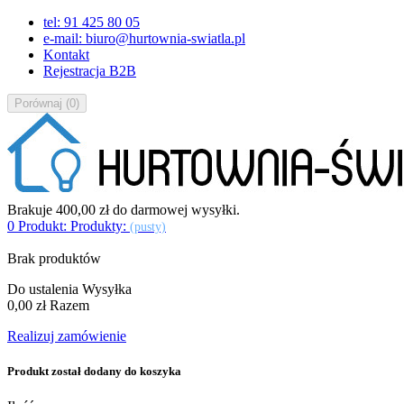
tel: 91 425 80 05
e-mail: biuro@hurtownia-swiatla.pl
Kontakt
Rejestracja B2B
Porównaj
(
0
)
Brakuje
400,00 zł
do darmowej wysyłki.
0
Produkt:
Produkty:
(pusty)
Brak produktów
Do ustalenia
Wysyłka
0,00 zł
Razem
Realizuj zamówienie
Produkt został dodany do koszyka