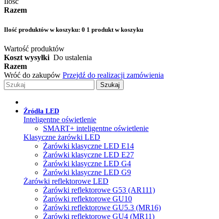
Ilość
Razem
Ilość produktów w koszyku:
0
1 produkt w koszyku
Wartość produktów
Koszt wysyłki
Do ustalenia
Razem
Wróć do zakupów
Przejdź do realizacji zamówienia
Szukaj
Źródła LED
Inteligentne oświetlenie
SMART+ inteligentne oświetlenie
Klasyczne żarówki LED
Żarówki klasyczne LED E14
Żarówki klasyczne LED E27
Żarówki klasyczne LED G4
Żarówki klasyczne LED G9
Żarówki reflektorowe LED
Żarówki reflektorowe G53 (AR111)
Żarówki reflektorowe GU10
Żarówki reflektorowe GU5.3 (MR16)
Żarówki reflektorowe GU4 (MR11)