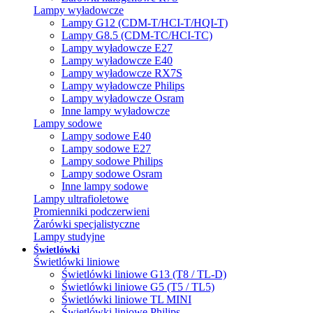
Lampy wyładowcze
Lampy G12 (CDM-T/HCI-T/HQI-T)
Lampy G8.5 (CDM-TC/HCI-TC)
Lampy wyładowcze E27
Lampy wyładowcze E40
Lampy wyładowcze RX7S
Lampy wyładowcze Philips
Lampy wyładowcze Osram
Inne lampy wyładowcze
Lampy sodowe
Lampy sodowe E40
Lampy sodowe E27
Lampy sodowe Philips
Lampy sodowe Osram
Inne lampy sodowe
Lampy ultrafioletowe
Promienniki podczerwieni
Żarówki specjalistyczne
Lampy studyjne
Świetlówki
Świetlówki liniowe
Świetlówki liniowe G13 (T8 / TL-D)
Świetlówki liniowe G5 (T5 / TL5)
Świetlówki liniowe TL MINI
Świetlówki liniowe Philips