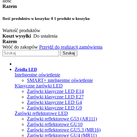
Ilość
Razem
Ilość produktów w koszyku:
0
1 produkt w koszyku
Wartość produktów
Koszt wysyłki
Do ustalenia
Razem
Wróć do zakupów
Przejdź do realizacji zamówienia
Szukaj
Źródła LED
Inteligentne oświetlenie
SMART+ inteligentne oświetlenie
Klasyczne żarówki LED
Żarówki klasyczne LED E14
Żarówki klasyczne LED E27
Żarówki klasyczne LED G4
Żarówki klasyczne LED G9
Żarówki reflektorowe LED
Żarówki reflektorowe G53 (AR111)
Żarówki reflektorowe GU10
Żarówki reflektorowe GU5.3 (MR16)
Żarówki reflektorowe GU4 (MR11)