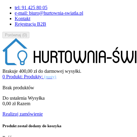
tel: 91 425 80 05
e-mail: biuro@hurtownia-swiatla.pl
Kontakt
Rejestracja B2B
Porównaj
(
0
)
Brakuje
400,00 zł
do darmowej wysyłki.
0
Produkt:
Produkty:
(pusty)
Brak produktów
Do ustalenia
Wysyłka
0,00 zł
Razem
Realizuj zamówienie
Produkt został dodany do koszyka