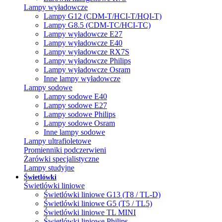
Lampy wyładowcze
Lampy G12 (CDM-T/HCI-T/HQI-T)
Lampy G8.5 (CDM-TC/HCI-TC)
Lampy wyładowcze E27
Lampy wyładowcze E40
Lampy wyładowcze RX7S
Lampy wyładowcze Philips
Lampy wyładowcze Osram
Inne lampy wyładowcze
Lampy sodowe
Lampy sodowe E40
Lampy sodowe E27
Lampy sodowe Philips
Lampy sodowe Osram
Inne lampy sodowe
Lampy ultrafioletowe
Promienniki podczerwieni
Żarówki specjalistyczne
Lampy studyjne
Świetlówki
Świetlówki liniowe
Świetlówki liniowe G13 (T8 / TL-D)
Świetlówki liniowe G5 (T5 / TL5)
Świetlówki liniowe TL MINI
Świetlówki liniowe Philips