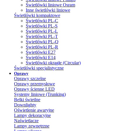
Świetlówki liniowe Osram
Inne świetlówki liniowe
Świetlówki kompaktowe
Świetlówki PL-C
Świetlówki PL-S
Świetlówki PL-L
Świetlówki PL-T
Świetlówki PL-Q
Świetlówki PL-R
Świetlówki E27
Świetlówki E14
Świetlówki okrągłe (Circular)
Świetlówki specjalistyczne
Oprawy
Oprawy szczelne
Oprawy przemysłowe
Oprawy ścienne LED
Systemy liniowe (Trunking)
Belki świetlne
Downlighty
Oświetlenie awaryjne
Lampy dekoracyjne
Naświetlacze
Lampy zewnętrzne