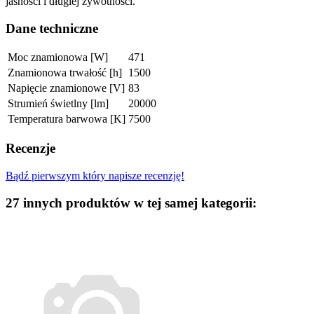
jasności i długiej żywotności.
Dane techniczne
Moc znamionowa [W]
471
Znamionowa trwałość [h]
1500
Napięcie znamionowe [V]
83
Strumień świetlny [lm]
20000
Temperatura barwowa [K]
7500
Recenzje
Bądź pierwszym który napisze recenzję!
27 innych produktów w tej samej kategorii: