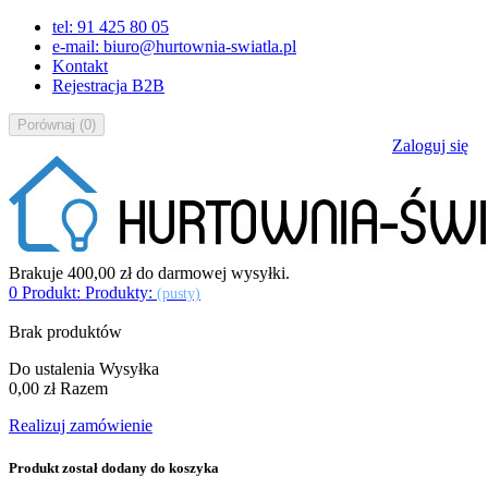
tel: 91 425 80 05
e-mail: biuro@hurtownia-swiatla.pl
Kontakt
Rejestracja B2B
Porównaj
(
0
)
Zaloguj się
Brakuje
400,00 zł
do darmowej wysyłki.
0
Produkt:
Produkty:
(pusty)
Brak produktów
Do ustalenia
Wysyłka
0,00 zł
Razem
Realizuj zamówienie
Produkt został dodany do koszyka