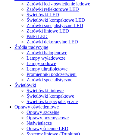
Żarówki led - oświetlenie ledowe
Żarówki reflektorowe LED
Świetlówki LED
Świetlówki kompaktowe LED
Żarówki specjalistyczne LED
Żarówki liniowe LED
Paski LED
Żarówki dekoracyjne LED
Źródła tradycyjne
Żarówki halogenowe
Lampy wyładowcze
Lampy sodowe
Lampy ultrafioletowe
Promienniki podczerwieni
Żarówki specjalistyczne
Świetlówki
Świetlówki liniowe
Świetlówki kompaktowe
Świetlówki specjalistyczne
Oprawy oświetleniowe
Oprawy szczelne
Oprawy przemysłowe
Naświetlacze
Oprawy ścienne LED
Systemy liniowe (Trunking)