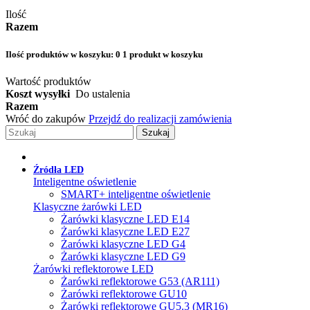
Ilość
Razem
Ilość produktów w koszyku:
0
1 produkt w koszyku
Wartość produktów
Koszt wysyłki
Do ustalenia
Razem
Wróć do zakupów
Przejdź do realizacji zamówienia
Szukaj
Źródła LED
Inteligentne oświetlenie
SMART+ inteligentne oświetlenie
Klasyczne żarówki LED
Żarówki klasyczne LED E14
Żarówki klasyczne LED E27
Żarówki klasyczne LED G4
Żarówki klasyczne LED G9
Żarówki reflektorowe LED
Żarówki reflektorowe G53 (AR111)
Żarówki reflektorowe GU10
Żarówki reflektorowe GU5.3 (MR16)