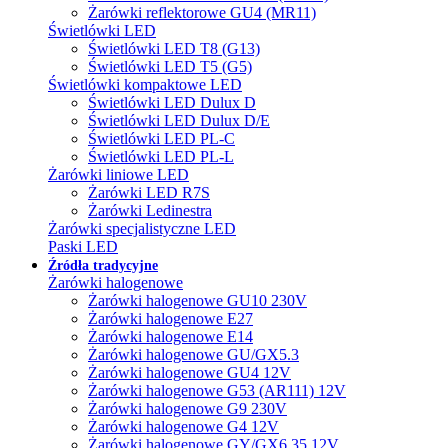
Żarówki reflektorowe GU4 (MR11)
Świetlówki LED
Świetlówki LED T8 (G13)
Świetlówki LED T5 (G5)
Świetlówki kompaktowe LED
Świetlówki LED Dulux D
Świetlówki LED Dulux D/E
Świetlówki LED PL-C
Świetlówki LED PL-L
Żarówki liniowe LED
Żarówki LED R7S
Żarówki Ledinestra
Żarówki specjalistyczne LED
Paski LED
Źródła tradycyjne
Żarówki halogenowe
Żarówki halogenowe GU10 230V
Żarówki halogenowe E27
Żarówki halogenowe E14
Żarówki halogenowe GU/GX5.3
Żarówki halogenowe GU4 12V
Żarówki halogenowe G53 (AR111) 12V
Żarówki halogenowe G9 230V
Żarówki halogenowe G4 12V
Żarówki halogenowe GY/GX6.35 12V