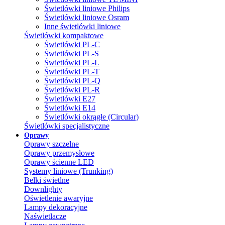
Świetlówki liniowe Philips
Świetlówki liniowe Osram
Inne świetlówki liniowe
Świetlówki kompaktowe
Świetlówki PL-C
Świetlówki PL-S
Świetlówki PL-L
Świetlówki PL-T
Świetlówki PL-Q
Świetlówki PL-R
Świetlówki E27
Świetlówki E14
Świetlówki okrągłe (Circular)
Świetlówki specjalistyczne
Oprawy
Oprawy szczelne
Oprawy przemysłowe
Oprawy ścienne LED
Systemy liniowe (Trunking)
Belki świetlne
Downlighty
Oświetlenie awaryjne
Lampy dekoracyjne
Naświetlacze