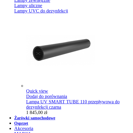
Lampy zewnętrzne
Lampy uliczne
Lampy UVC do dezynfekcji
Quick view
Dodaj do porównania
Lampa UV SMART TUBE 110 przepływowa do
dezynfekcji czarna
1 845,00 zł
Żarówki samochodowe
Osprzęt
Akcesoria