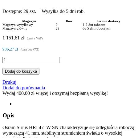
Dostępne:
29
szt.
Wysyłka do 5 dni rob.
Magazyn
Ilość
Termin dostawy
Magazyn wysyłkowy
0
1-2 dni robocze
Magazyn główny
29
do 5 dni roboczych
1 151,61 zł
(cena z VAT)
936,27 zł
(cena bez VAT)
Dodaj do koszyka
Drukuj
Dodaj do porównania
Wydaj
400,00 zł
więcej i otrzymaj bezpłatną wysyłkę!
Opis
Osram Sirius HRI 471W SN charakteryzuje się odległością roboczą
wynoszącą 41 mm, stabilnym strumieniem światła o wysokiej