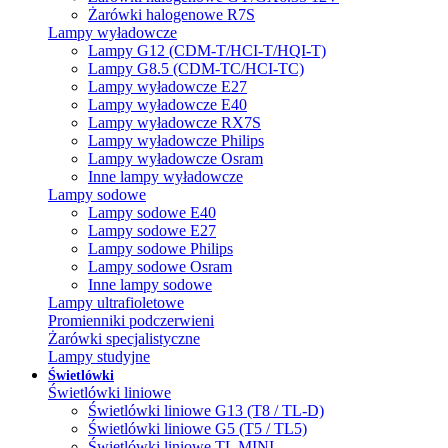
Żarówki halogenowe R7S
Lampy wyładowcze
Lampy G12 (CDM-T/HCI-T/HQI-T)
Lampy G8.5 (CDM-TC/HCI-TC)
Lampy wyładowcze E27
Lampy wyładowcze E40
Lampy wyładowcze RX7S
Lampy wyładowcze Philips
Lampy wyładowcze Osram
Inne lampy wyładowcze
Lampy sodowe
Lampy sodowe E40
Lampy sodowe E27
Lampy sodowe Philips
Lampy sodowe Osram
Inne lampy sodowe
Lampy ultrafioletowe
Promienniki podczerwieni
Żarówki specjalistyczne
Lampy studyjne
Świetlówki
Świetlówki liniowe
Świetlówki liniowe G13 (T8 / TL-D)
Świetlówki liniowe G5 (T5 / TL5)
Świetlówki liniowe TL MINI