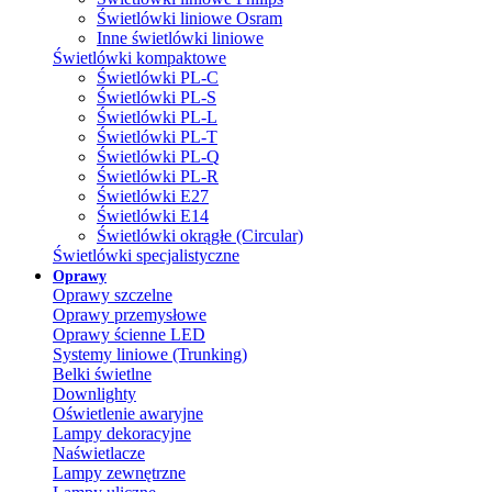
Świetlówki liniowe Osram
Inne świetlówki liniowe
Świetlówki kompaktowe
Świetlówki PL-C
Świetlówki PL-S
Świetlówki PL-L
Świetlówki PL-T
Świetlówki PL-Q
Świetlówki PL-R
Świetlówki E27
Świetlówki E14
Świetlówki okrągłe (Circular)
Świetlówki specjalistyczne
Oprawy
Oprawy szczelne
Oprawy przemysłowe
Oprawy ścienne LED
Systemy liniowe (Trunking)
Belki świetlne
Downlighty
Oświetlenie awaryjne
Lampy dekoracyjne
Naświetlacze
Lampy zewnętrzne