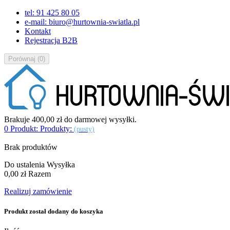
tel: 91 425 80 05
e-mail: biuro@hurtownia-swiatla.pl
Kontakt
Rejestracja B2B
Porównaj
(
0
)
Brakuje
400,00 zł
do darmowej wysyłki.
0
Produkt:
Produkty:
(pusty)
Brak produktów
Do ustalenia
Wysyłka
0,00 zł
Razem
Realizuj zamówienie
Produkt został dodany do koszyka