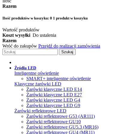
Ilość
Razem
Ilość produktów w koszyku:
0
1 produkt w koszyku
Wartość produktów
Koszt wysyłki
Do ustalenia
Razem
Wróć do zakupów
Przejdź do realizacji zamówienia
Szukaj
Źródła LED
Inteligentne oświetlenie
SMART+ inteligentne oświetlenie
Klasyczne żarówki LED
Żarówki klasyczne LED E14
Żarówki klasyczne LED E27
Żarówki klasyczne LED G4
Żarówki klasyczne LED G9
Żarówki reflektorowe LED
Żarówki reflektorowe G53 (AR111)
Żarówki reflektorowe GU10
Żarówki reflektorowe GU5.3 (MR16)
Żarówki reflektorowe GU4 (MR11)