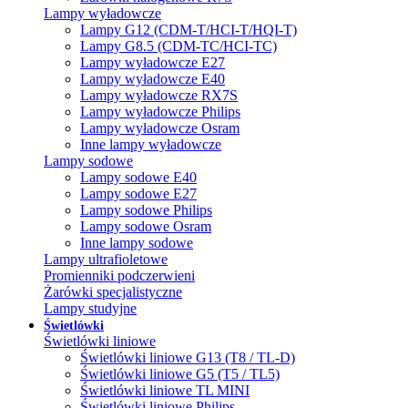
Lampy wyładowcze
Lampy G12 (CDM-T/HCI-T/HQI-T)
Lampy G8.5 (CDM-TC/HCI-TC)
Lampy wyładowcze E27
Lampy wyładowcze E40
Lampy wyładowcze RX7S
Lampy wyładowcze Philips
Lampy wyładowcze Osram
Inne lampy wyładowcze
Lampy sodowe
Lampy sodowe E40
Lampy sodowe E27
Lampy sodowe Philips
Lampy sodowe Osram
Inne lampy sodowe
Lampy ultrafioletowe
Promienniki podczerwieni
Żarówki specjalistyczne
Lampy studyjne
Świetlówki
Świetlówki liniowe
Świetlówki liniowe G13 (T8 / TL-D)
Świetlówki liniowe G5 (T5 / TL5)
Świetlówki liniowe TL MINI
Świetlówki liniowe Philips