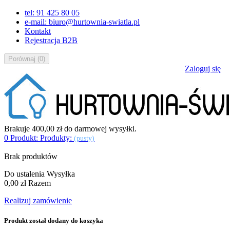
tel: 91 425 80 05
e-mail: biuro@hurtownia-swiatla.pl
Kontakt
Rejestracja B2B
Porównaj
(
0
)
Zaloguj się
Brakuje
400,00 zł
do darmowej wysyłki.
0
Produkt:
Produkty:
(pusty)
Brak produktów
Do ustalenia
Wysyłka
0,00 zł
Razem
Realizuj zamówienie
Produkt został dodany do koszyka