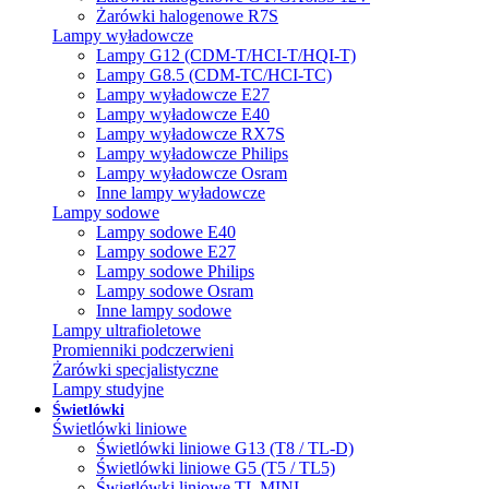
Żarówki halogenowe R7S
Lampy wyładowcze
Lampy G12 (CDM-T/HCI-T/HQI-T)
Lampy G8.5 (CDM-TC/HCI-TC)
Lampy wyładowcze E27
Lampy wyładowcze E40
Lampy wyładowcze RX7S
Lampy wyładowcze Philips
Lampy wyładowcze Osram
Inne lampy wyładowcze
Lampy sodowe
Lampy sodowe E40
Lampy sodowe E27
Lampy sodowe Philips
Lampy sodowe Osram
Inne lampy sodowe
Lampy ultrafioletowe
Promienniki podczerwieni
Żarówki specjalistyczne
Lampy studyjne
Świetlówki
Świetlówki liniowe
Świetlówki liniowe G13 (T8 / TL-D)
Świetlówki liniowe G5 (T5 / TL5)
Świetlówki liniowe TL MINI