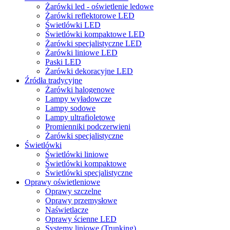
Żarówki led - oświetlenie ledowe
Żarówki reflektorowe LED
Świetlówki LED
Świetlówki kompaktowe LED
Żarówki specjalistyczne LED
Żarówki liniowe LED
Paski LED
Żarówki dekoracyjne LED
Źródła tradycyjne
Żarówki halogenowe
Lampy wyładowcze
Lampy sodowe
Lampy ultrafioletowe
Promienniki podczerwieni
Żarówki specjalistyczne
Świetlówki
Świetlówki liniowe
Świetlówki kompaktowe
Świetlówki specjalistyczne
Oprawy oświetleniowe
Oprawy szczelne
Oprawy przemysłowe
Naświetlacze
Oprawy ścienne LED
Systemy liniowe (Trunking)