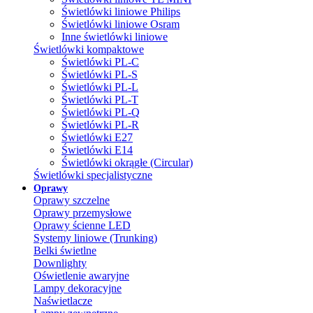
Świetlówki liniowe Philips
Świetlówki liniowe Osram
Inne świetlówki liniowe
Świetlówki kompaktowe
Świetlówki PL-C
Świetlówki PL-S
Świetlówki PL-L
Świetlówki PL-T
Świetlówki PL-Q
Świetlówki PL-R
Świetlówki E27
Świetlówki E14
Świetlówki okrągłe (Circular)
Świetlówki specjalistyczne
Oprawy
Oprawy szczelne
Oprawy przemysłowe
Oprawy ścienne LED
Systemy liniowe (Trunking)
Belki świetlne
Downlighty
Oświetlenie awaryjne
Lampy dekoracyjne
Naświetlacze