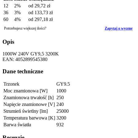
12
2%
od
29,72 zł
36
3%
od
133,73 zł
60
4%
od
297,18 zł
Potrzebujesz większej ilości?
Zapytaj o wycenę
Opis
1000W 240V GY9,5 3200K
EAN: 4052899545380
Dane techniczne
Trzonek
GY9.5
Moc znamionowa [W]
1000
Znamionowa trwałość [h]
250
Napięcie znamionowe [V]
240
Strumień świetlny [lm]
25000
Temperatura barwowa [K]
3200
Barwa światła
932
Recenzje