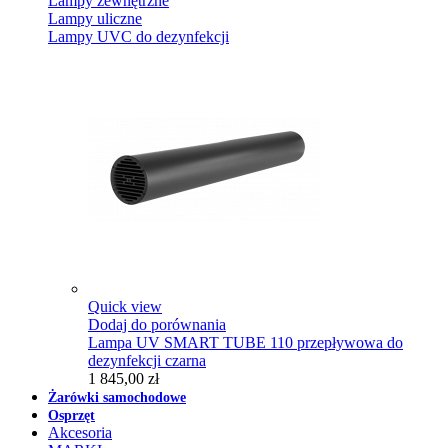
Lampy zewnętrzne
Lampy uliczne
Lampy UVC do dezynfekcji
Quick view
Dodaj do porównania
Lampa UV SMART TUBE 110 przepływowa do
dezynfekcji czarna
1 845,00 zł
Żarówki samochodowe
Osprzęt
Akcesoria