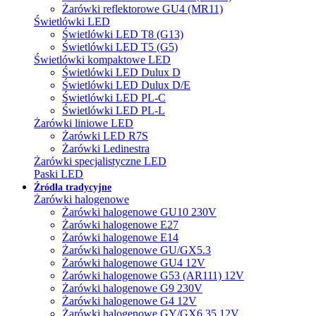
Żarówki reflektorowe GU4 (MR11)
Świetlówki LED
Świetlówki LED T8 (G13)
Świetlówki LED T5 (G5)
Świetlówki kompaktowe LED
Świetlówki LED Dulux D
Świetlówki LED Dulux D/E
Świetlówki LED PL-C
Świetlówki LED PL-L
Żarówki liniowe LED
Żarówki LED R7S
Żarówki Ledinestra
Żarówki specjalistyczne LED
Paski LED
Źródła tradycyjne
Żarówki halogenowe
Żarówki halogenowe GU10 230V
Żarówki halogenowe E27
Żarówki halogenowe E14
Żarówki halogenowe GU/GX5.3
Żarówki halogenowe GU4 12V
Żarówki halogenowe G53 (AR111) 12V
Żarówki halogenowe G9 230V
Żarówki halogenowe G4 12V
Żarówki halogenowe GY/GX6.35 12V