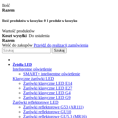
Ilość
Razem
Ilość produktów w koszyku:
0
1 produkt w koszyku
Wartość produktów
Koszt wysyłki
Do ustalenia
Razem
Wróć do zakupów
Przejdź do realizacji zamówienia
Szukaj
Źródła LED
Inteligentne oświetlenie
SMART+ inteligentne oświetlenie
Klasyczne żarówki LED
Żarówki klasyczne LED E14
Żarówki klasyczne LED E27
Żarówki klasyczne LED G4
Żarówki klasyczne LED G9
Żarówki reflektorowe LED
Żarówki reflektorowe G53 (AR111)
Żarówki reflektorowe GU10
Żarówki reflektorowe GU5.3 (MR16)