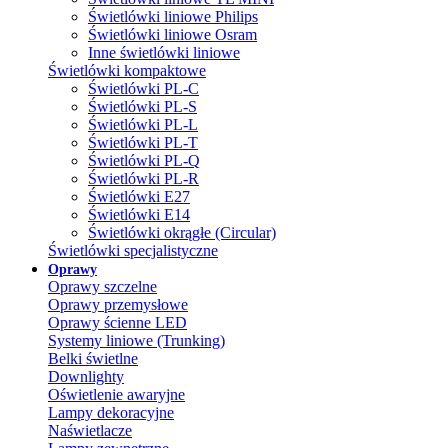
Świetlówki liniowe Philips
Świetlówki liniowe Osram
Inne świetlówki liniowe
Świetlówki kompaktowe
Świetlówki PL-C
Świetlówki PL-S
Świetlówki PL-L
Świetlówki PL-T
Świetlówki PL-Q
Świetlówki PL-R
Świetlówki E27
Świetlówki E14
Świetlówki okrągłe (Circular)
Świetlówki specjalistyczne
Oprawy
Oprawy szczelne
Oprawy przemysłowe
Oprawy ścienne LED
Systemy liniowe (Trunking)
Belki świetlne
Downlighty
Oświetlenie awaryjne
Lampy dekoracyjne
Naświetlacze