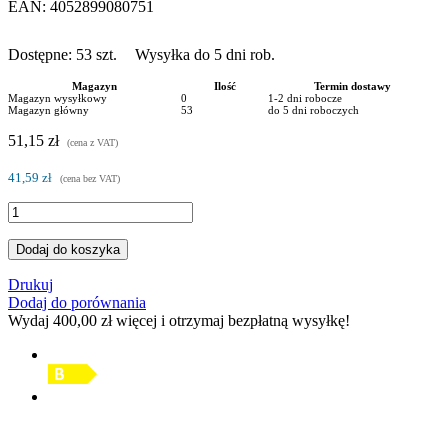
EAN:
4052899080751
Dostępne:
53
szt.
Wysyłka do 5 dni rob.
Magazyn
Ilość
Termin dostawy
Magazyn wysyłkowy
0
1-2 dni robocze
Magazyn główny
53
do 5 dni roboczych
51,15 zł
(cena z VAT)
41,59 zł
(cena bez VAT)
Dodaj do koszyka
Drukuj
Dodaj do porównania
Wydaj
400,00 zł
więcej i otrzymaj bezpłatną wysyłkę!