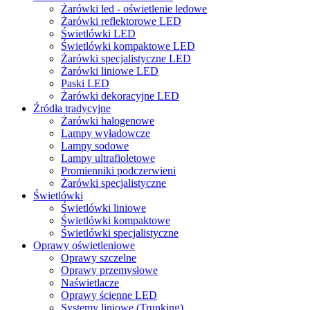
Żarówki led - oświetlenie ledowe
Żarówki reflektorowe LED
Świetlówki LED
Świetlówki kompaktowe LED
Żarówki specjalistyczne LED
Żarówki liniowe LED
Paski LED
Żarówki dekoracyjne LED
Źródła tradycyjne
Żarówki halogenowe
Lampy wyładowcze
Lampy sodowe
Lampy ultrafioletowe
Promienniki podczerwieni
Żarówki specjalistyczne
Świetlówki
Świetlówki liniowe
Świetlówki kompaktowe
Świetlówki specjalistyczne
Oprawy oświetleniowe
Oprawy szczelne
Oprawy przemysłowe
Naświetlacze
Oprawy ścienne LED
Systemy liniowe (Trunking)