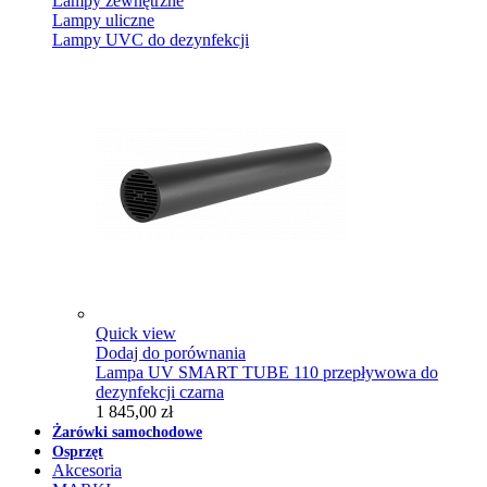
Lampy zewnętrzne
Lampy uliczne
Lampy UVC do dezynfekcji
Quick view
Dodaj do porównania
Lampa UV SMART TUBE 110 przepływowa do
dezynfekcji czarna
1 845,00 zł
Żarówki samochodowe
Osprzęt
Akcesoria