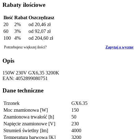
Rabaty ilościowe
Ilość
Rabat
Oszczędzasz
20
2%
od
20,46 zł
60
3%
od
92,07 zł
100
4%
od
204,60 zł
Potrzebujesz większej ilości?
Zapytaj o wycenę
Opis
150W 230V GX6,35 3200K
EAN: 4052899080751
Dane techniczne
Trzonek
GX6.35
Moc znamionowa [W]
150
Znamionowa trwałość [h]
50
Napięcie znamionowe [V]
230
Strumień świetlny [lm]
4000
Temperatura barwowa [K]
3200