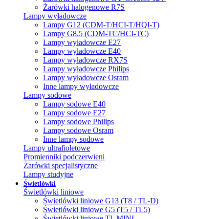
Żarówki halogenowe R7S
Lampy wyładowcze
Lampy G12 (CDM-T/HCI-T/HQI-T)
Lampy G8.5 (CDM-TC/HCI-TC)
Lampy wyładowcze E27
Lampy wyładowcze E40
Lampy wyładowcze RX7S
Lampy wyładowcze Philips
Lampy wyładowcze Osram
Inne lampy wyładowcze
Lampy sodowe
Lampy sodowe E40
Lampy sodowe E27
Lampy sodowe Philips
Lampy sodowe Osram
Inne lampy sodowe
Lampy ultrafioletowe
Promienniki podczerwieni
Żarówki specjalistyczne
Lampy studyjne
Świetlówki
Świetlówki liniowe
Świetlówki liniowe G13 (T8 / TL-D)
Świetlówki liniowe G5 (T5 / TL5)
Świetlówki liniowe TL MINI