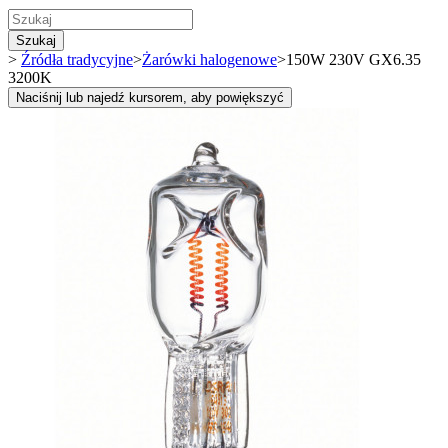
Szukaj
>
Źródła tradycyjne
>
Żarówki halogenowe
>
150W 230V GX6.35
3200K
Naciśnij lub najedź kursorem, aby powiększyć