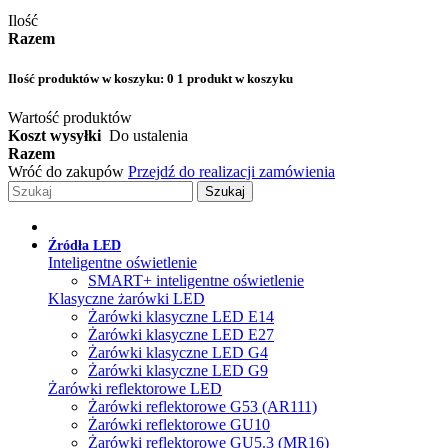
Ilość
Razem
Ilość produktów w koszyku:
0
1 produkt w koszyku
Wartość produktów
Koszt wysyłki
Do ustalenia
Razem
Wróć do zakupów
Przejdź do realizacji zamówienia
Szukaj
Źródła LED
Inteligentne oświetlenie
SMART+ inteligentne oświetlenie
Klasyczne żarówki LED
Żarówki klasyczne LED E14
Żarówki klasyczne LED E27
Żarówki klasyczne LED G4
Żarówki klasyczne LED G9
Żarówki reflektorowe LED
Żarówki reflektorowe G53 (AR111)
Żarówki reflektorowe GU10
Żarówki reflektorowe GU5.3 (MR16)