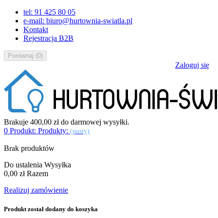
tel: 91 425 80 05
e-mail: biuro@hurtownia-swiatla.pl
Kontakt
Rejestracja B2B
Porównaj
(
0
)
Zaloguj się
Brakuje
400,00 zł
do darmowej wysyłki.
0
Produkt:
Produkty:
(pusty)
Brak produktów
Do ustalenia
Wysyłka
0,00 zł
Razem
Realizuj zamówienie
Produkt został dodany do koszyka