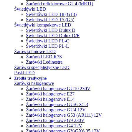
Żarówki reflektorowe GU4 (MR11)
Świetlówki LED
Świetlówki LED T8 (G13)
Świetlówki LED T5 (G5)
Świetlówki kompaktowe LED
Świetlówki LED Dulux D
Świetlówki LED Dulux D/E
Świetlówki LED PL-C
Świetlówki LED PL-L
Żarówki liniowe LED
Żarówki LED R7S
Żarówki Ledinestra
Żarówki specjalistyczne LED
Paski LED
Źródła tradycyjne
Żarówki halogenowe
Żarówki halogenowe GU10 230V
Żarówki halogenowe E27
Żarówki halogenowe E14
Żarówki halogenowe GU/GX5.3
Żarówki halogenowe GU4 12V
Żarówki halogenowe G53 (AR111) 12V
Żarówki halogenowe G9 230V
Żarówki halogenowe G4 12V
Żarówki halogenowe GY/GX6.35 12V