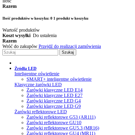
Ilość
Razem
Ilość produktów w koszyku:
0
1 produkt w koszyku
Wartość produktów
Koszt wysyłki
Do ustalenia
Razem
Wróć do zakupów
Przejdź do realizacji zamówienia
Szukaj
Źródła LED
Inteligentne oświetlenie
SMART+ inteligentne oświetlenie
Klasyczne żarówki LED
Żarówki klasyczne LED E14
Żarówki klasyczne LED E27
Żarówki klasyczne LED G4
Żarówki klasyczne LED G9
Żarówki reflektorowe LED
Żarówki reflektorowe G53 (AR111)
Żarówki reflektorowe GU10
Żarówki reflektorowe GU5.3 (MR16)
Żarówki reflektorowe GU4 (MR11)