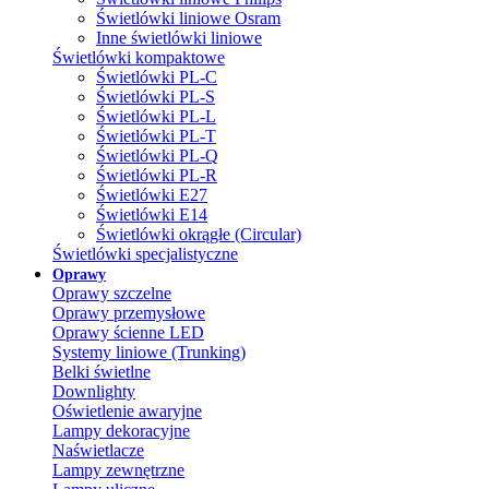
Świetlówki liniowe Osram
Inne świetlówki liniowe
Świetlówki kompaktowe
Świetlówki PL-C
Świetlówki PL-S
Świetlówki PL-L
Świetlówki PL-T
Świetlówki PL-Q
Świetlówki PL-R
Świetlówki E27
Świetlówki E14
Świetlówki okrągłe (Circular)
Świetlówki specjalistyczne
Oprawy
Oprawy szczelne
Oprawy przemysłowe
Oprawy ścienne LED
Systemy liniowe (Trunking)
Belki świetlne
Downlighty
Oświetlenie awaryjne
Lampy dekoracyjne
Naświetlacze
Lampy zewnętrzne