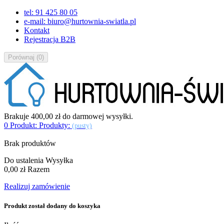
tel: 91 425 80 05
e-mail: biuro@hurtownia-swiatla.pl
Kontakt
Rejestracja B2B
Porównaj
(
0
)
Brakuje
400,00 zł
do darmowej wysyłki.
0
Produkt:
Produkty:
(pusty)
Brak produktów
Do ustalenia
Wysyłka
0,00 zł
Razem
Realizuj zamówienie
Produkt został dodany do koszyka