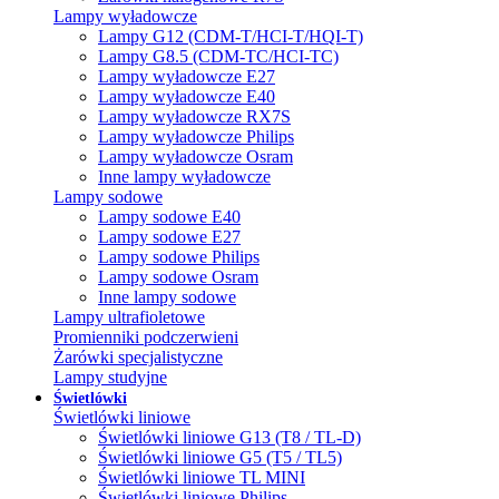
Lampy wyładowcze
Lampy G12 (CDM-T/HCI-T/HQI-T)
Lampy G8.5 (CDM-TC/HCI-TC)
Lampy wyładowcze E27
Lampy wyładowcze E40
Lampy wyładowcze RX7S
Lampy wyładowcze Philips
Lampy wyładowcze Osram
Inne lampy wyładowcze
Lampy sodowe
Lampy sodowe E40
Lampy sodowe E27
Lampy sodowe Philips
Lampy sodowe Osram
Inne lampy sodowe
Lampy ultrafioletowe
Promienniki podczerwieni
Żarówki specjalistyczne
Lampy studyjne
Świetlówki
Świetlówki liniowe
Świetlówki liniowe G13 (T8 / TL-D)
Świetlówki liniowe G5 (T5 / TL5)
Świetlówki liniowe TL MINI
Świetlówki liniowe Philips