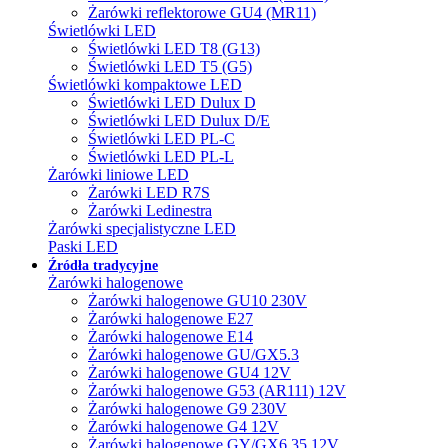
Żarówki reflektorowe GU4 (MR11)
Świetlówki LED
Świetlówki LED T8 (G13)
Świetlówki LED T5 (G5)
Świetlówki kompaktowe LED
Świetlówki LED Dulux D
Świetlówki LED Dulux D/E
Świetlówki LED PL-C
Świetlówki LED PL-L
Żarówki liniowe LED
Żarówki LED R7S
Żarówki Ledinestra
Żarówki specjalistyczne LED
Paski LED
Źródła tradycyjne
Żarówki halogenowe
Żarówki halogenowe GU10 230V
Żarówki halogenowe E27
Żarówki halogenowe E14
Żarówki halogenowe GU/GX5.3
Żarówki halogenowe GU4 12V
Żarówki halogenowe G53 (AR111) 12V
Żarówki halogenowe G9 230V
Żarówki halogenowe G4 12V
Żarówki halogenowe GY/GX6.35 12V