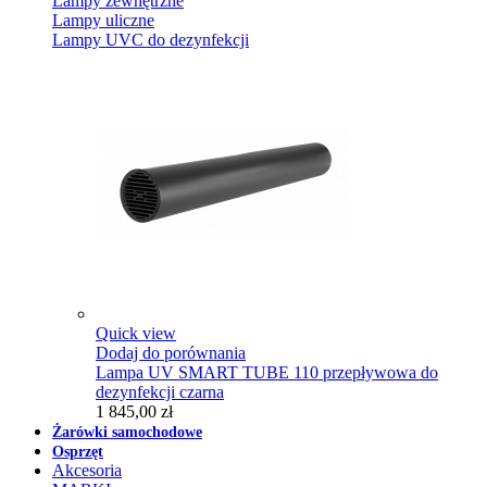
Lampy zewnętrzne
Lampy uliczne
Lampy UVC do dezynfekcji
Quick view
Dodaj do porównania
Lampa UV SMART TUBE 110 przepływowa do
dezynfekcji czarna
1 845,00 zł
Żarówki samochodowe
Osprzęt
Akcesoria