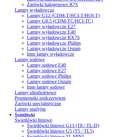
Żarówki halogenowe R7S
Lampy wyładowcze
Lampy G12 (CDM-T/HCI-T/HQI-T)
Lampy G8.5 (CDM-TC/HCI-TC)
Lampy wyładowcze E27
Lampy wyładowcze E40
Lampy wyładowcze RX7S
Lampy wyładowcze Philips
Lampy wyładowcze Osram
Inne lampy wyładowcze
Lampy sodowe
Lampy sodowe E40
Lampy sodowe E27
Lampy sodowe Philips
Lampy sodowe Osram
Inne lampy sodowe
Lampy ultrafioletowe
Promienniki podczerwieni
Żarówki specjalistyczne
Lampy studyjne
Świetlówki
Świetlówki liniowe
Świetlówki liniowe G13 (T8 / TL-D)
Świetlówki liniowe G5 (T5 / TL5)
Świetlówki liniowe TL MINI