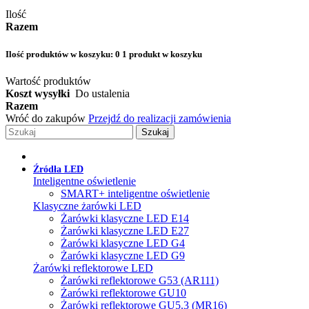
Ilość
Razem
Ilość produktów w koszyku:
0
1 produkt w koszyku
Wartość produktów
Koszt wysyłki
Do ustalenia
Razem
Wróć do zakupów
Przejdź do realizacji zamówienia
Szukaj
Źródła LED
Inteligentne oświetlenie
SMART+ inteligentne oświetlenie
Klasyczne żarówki LED
Żarówki klasyczne LED E14
Żarówki klasyczne LED E27
Żarówki klasyczne LED G4
Żarówki klasyczne LED G9
Żarówki reflektorowe LED
Żarówki reflektorowe G53 (AR111)
Żarówki reflektorowe GU10
Żarówki reflektorowe GU5.3 (MR16)