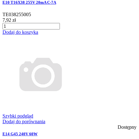
E10 T16X38 255V 20mA C-7A
TE038255005
7,92 zł
Dodaj do koszyka
Szybki podgląd
Dodaj do porównania
Dostępny
E14 G45 240V 60W