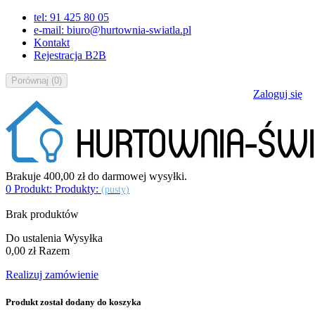
tel: 91 425 80 05
e-mail: biuro@hurtownia-swiatla.pl
Kontakt
Rejestracja B2B
Porównaj
(
0
)
Zaloguj się
Brakuje
400,00 zł
do darmowej wysyłki.
0
Produkt:
Produkty:
(pusty)
Brak produktów
Do ustalenia
Wysyłka
0,00 zł
Razem
Realizuj zamówienie
Produkt został dodany do koszyka