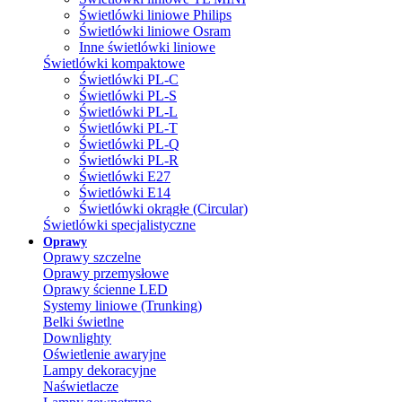
Świetlówki liniowe Philips
Świetlówki liniowe Osram
Inne świetlówki liniowe
Świetlówki kompaktowe
Świetlówki PL-C
Świetlówki PL-S
Świetlówki PL-L
Świetlówki PL-T
Świetlówki PL-Q
Świetlówki PL-R
Świetlówki E27
Świetlówki E14
Świetlówki okrągłe (Circular)
Świetlówki specjalistyczne
Oprawy
Oprawy szczelne
Oprawy przemysłowe
Oprawy ścienne LED
Systemy liniowe (Trunking)
Belki świetlne
Downlighty
Oświetlenie awaryjne
Lampy dekoracyjne
Naświetlacze