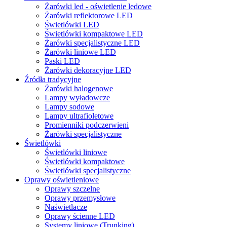
Żarówki led - oświetlenie ledowe
Żarówki reflektorowe LED
Świetlówki LED
Świetlówki kompaktowe LED
Żarówki specjalistyczne LED
Żarówki liniowe LED
Paski LED
Żarówki dekoracyjne LED
Źródła tradycyjne
Żarówki halogenowe
Lampy wyładowcze
Lampy sodowe
Lampy ultrafioletowe
Promienniki podczerwieni
Żarówki specjalistyczne
Świetlówki
Świetlówki liniowe
Świetlówki kompaktowe
Świetlówki specjalistyczne
Oprawy oświetleniowe
Oprawy szczelne
Oprawy przemysłowe
Naświetlacze
Oprawy ścienne LED
Systemy liniowe (Trunking)