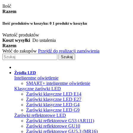
Ilość
Razem
Ilość produktów w koszyku:
0
1 produkt w koszyku
Wartość produktów
Koszt wysyłki
Do ustalenia
Razem
Wróć do zakupów
Przejdź do realizacji zamówienia
Szukaj
Źródła LED
Inteligentne oświetlenie
SMART+ inteligentne oświetlenie
Klasyczne żarówki LED
Żarówki klasyczne LED E14
Żarówki klasyczne LED E27
Żarówki klasyczne LED G4
Żarówki klasyczne LED G9
Żarówki reflektorowe LED
Żarówki reflektorowe G53 (AR111)
Żarówki reflektorowe GU10
Żarówki reflektorowe GU5.3 (MR16)