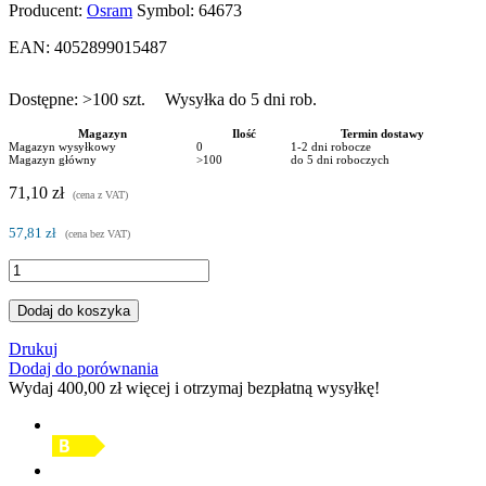
Producent:
Osram
Symbol:
64673
EAN:
4052899015487
Dostępne:
>100
szt.
Wysyłka do 5 dni rob.
Magazyn
Ilość
Termin dostawy
Magazyn wysyłkowy
0
1-2 dni robocze
Magazyn główny
>100
do 5 dni roboczych
71,10 zł
(cena z VAT)
57,81 zł
(cena bez VAT)
Dodaj do koszyka
Drukuj
Dodaj do porównania
Wydaj
400,00 zł
więcej i otrzymaj bezpłatną wysyłkę!