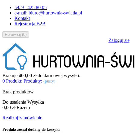
tel: 91 425 80 05
e-mail: biuro@hurtownia-swiatla.pl
Kontakt
Rejestracja B2B
Porównaj
(
0
)
Zaloguj się
Brakuje
400,00 zł
do darmowej wysyłki.
0
Produkt:
Produkty:
(pusty)
Brak produktów
Do ustalenia
Wysyłka
0,00 zł
Razem
Realizuj zamówienie
Produkt został dodany do koszyka