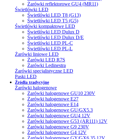
Żarówki reflektorowe GU4 (MR11)
Świetlówki LED
Świetlówki LED T8 (G13)
Świetlówki LED T5 (G5)
Świetlówki kompaktowe LED
Świetlówki LED Dulux D
Świetlówki LED Dulux D/E
Świetlówki LED PL-C
Świetlówki LED PL-L
Żarówki liniowe LED
Żarówki LED R7S
Żarówki Ledinestra
Żarówki specjalistyczne LED
Paski LED
Źródła tradycyjne
Żarówki halogenowe
Żarówki halogenowe GU10 230V
Żarówki halogenowe E27
Żarówki halogenowe E14
Żarówki halogenowe GU/GX5.3
Żarówki halogenowe GU4 12V
Żarówki halogenowe G53 (AR111) 12V
Żarówki halogenowe G9 230V
Żarówki halogenowe G4 12V
Żarówki halogenowe GY/GX6.35 12V