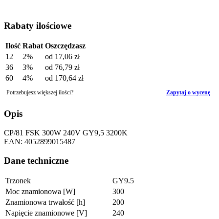
Rabaty ilościowe
Ilość
Rabat
Oszczędzasz
12
2%
od
17,06 zł
36
3%
od
76,79 zł
60
4%
od
170,64 zł
Potrzebujesz większej ilości?
Zapytaj o wycenę
Opis
CP/81 FSK 300W 240V GY9,5 3200K
EAN: 4052899015487
Dane techniczne
Trzonek
GY9.5
Moc znamionowa [W]
300
Znamionowa trwałość [h]
200
Napięcie znamionowe [V]
240