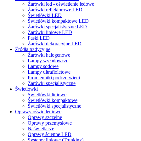
Żarówki led - oświetlenie ledowe
Żarówki reflektorowe LED
Świetlówki LED
Świetlówki kompaktowe LED
Żarówki specjalistyczne LED
Żarówki liniowe LED
Paski LED
Żarówki dekoracyjne LED
Źródła tradycyjne
Żarówki halogenowe
Lampy wyładowcze
Lampy sodowe
Lampy ultrafioletowe
Promienniki podczerwieni
Żarówki specjalistyczne
Świetlówki
Świetlówki liniowe
Świetlówki kompaktowe
Świetlówki specjalistyczne
Oprawy oświetleniowe
Oprawy szczelne
Oprawy przemysłowe
Naświetlacze
Oprawy ścienne LED
Systemy liniowe (Trunking)