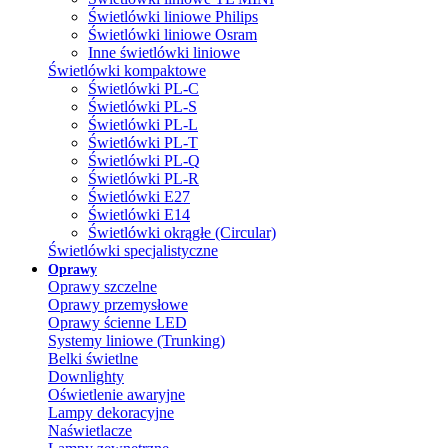
Świetlówki liniowe Philips
Świetlówki liniowe Osram
Inne świetlówki liniowe
Świetlówki kompaktowe
Świetlówki PL-C
Świetlówki PL-S
Świetlówki PL-L
Świetlówki PL-T
Świetlówki PL-Q
Świetlówki PL-R
Świetlówki E27
Świetlówki E14
Świetlówki okrągłe (Circular)
Świetlówki specjalistyczne
Oprawy
Oprawy szczelne
Oprawy przemysłowe
Oprawy ścienne LED
Systemy liniowe (Trunking)
Belki świetlne
Downlighty
Oświetlenie awaryjne
Lampy dekoracyjne
Naświetlacze