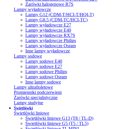
Żarówki halogenowe R7S
Lampy wyładowcze
Lampy G12 (CDM-T/HCI-T/HQI-T)
Lampy G8.5 (CDM-TC/HCI-TC)
Lampy wyładowcze E27
Lampy wyładowcze E40
Lampy wyładowcze RX7S
Lampy wyładowcze Philips
Lampy wyładowcze Osram
Inne lampy wyładowcze
Lampy sodowe
Lampy sodowe E40
Lampy sodowe E27
Lampy sodowe Philips
Lampy sodowe Osram
Inne lampy sodowe
Lampy ultrafioletowe
Promienniki podczerwieni
Żarówki specjalistyczne
Lampy studyjne
Świetlówki
Świetlówki liniowe
Świetlówki liniowe G13 (T8 / TL-D)
Świetlówki liniowe G5 (T5 / TL5)
Świetlówki liniowe TL MINI