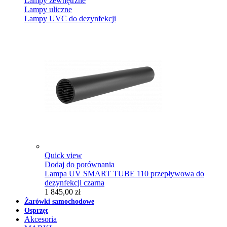
Lampy zewnętrzne
Lampy uliczne
Lampy UVC do dezynfekcji
Quick view
Dodaj do porównania
Lampa UV SMART TUBE 110 przepływowa do
dezynfekcji czarna
1 845,00 zł
Żarówki samochodowe
Osprzęt
Akcesoria