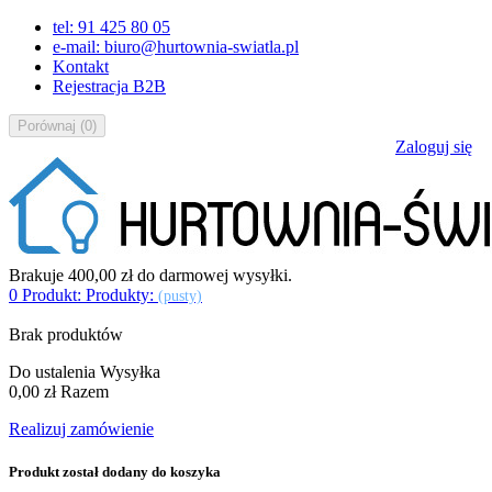
tel: 91 425 80 05
e-mail: biuro@hurtownia-swiatla.pl
Kontakt
Rejestracja B2B
Porównaj
(
0
)
Zaloguj się
Brakuje
400,00 zł
do darmowej wysyłki.
0
Produkt:
Produkty:
(pusty)
Brak produktów
Do ustalenia
Wysyłka
0,00 zł
Razem
Realizuj zamówienie
Produkt został dodany do koszyka