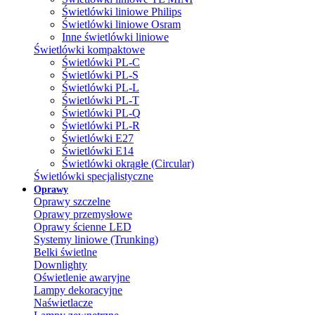
Świetlówki liniowe Philips
Świetlówki liniowe Osram
Inne świetlówki liniowe
Świetlówki kompaktowe
Świetlówki PL-C
Świetlówki PL-S
Świetlówki PL-L
Świetlówki PL-T
Świetlówki PL-Q
Świetlówki PL-R
Świetlówki E27
Świetlówki E14
Świetlówki okrągłe (Circular)
Świetlówki specjalistyczne
Oprawy
Oprawy szczelne
Oprawy przemysłowe
Oprawy ścienne LED
Systemy liniowe (Trunking)
Belki świetlne
Downlighty
Oświetlenie awaryjne
Lampy dekoracyjne
Naświetlacze