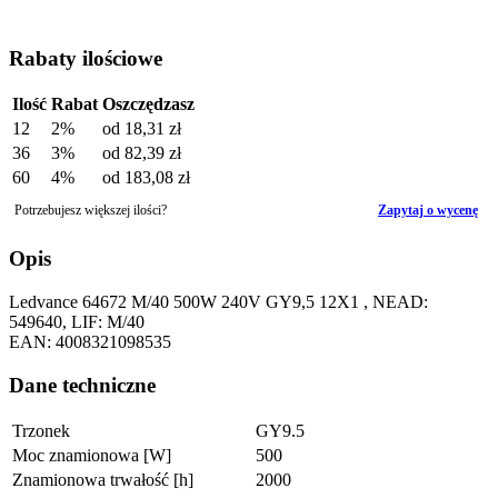
Rabaty ilościowe
Ilość
Rabat
Oszczędzasz
12
2%
od
18,31 zł
36
3%
od
82,39 zł
60
4%
od
183,08 zł
Potrzebujesz większej ilości?
Zapytaj o wycenę
Opis
Ledvance 64672 M/40 500W 240V GY9,5 12X1 , NEAD:
549640, LIF: M/40
EAN: 4008321098535
Dane techniczne
Trzonek
GY9.5
Moc znamionowa [W]
500
Znamionowa trwałość [h]
2000