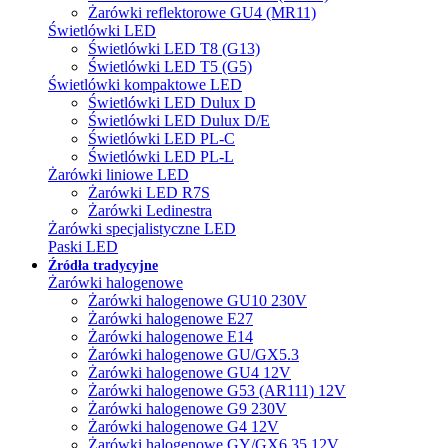
Żarówki reflektorowe GU4 (MR11)
Świetlówki LED
Świetlówki LED T8 (G13)
Świetlówki LED T5 (G5)
Świetlówki kompaktowe LED
Świetlówki LED Dulux D
Świetlówki LED Dulux D/E
Świetlówki LED PL-C
Świetlówki LED PL-L
Żarówki liniowe LED
Żarówki LED R7S
Żarówki Ledinestra
Żarówki specjalistyczne LED
Paski LED
Źródła tradycyjne
Żarówki halogenowe
Żarówki halogenowe GU10 230V
Żarówki halogenowe E27
Żarówki halogenowe E14
Żarówki halogenowe GU/GX5.3
Żarówki halogenowe GU4 12V
Żarówki halogenowe G53 (AR111) 12V
Żarówki halogenowe G9 230V
Żarówki halogenowe G4 12V
Żarówki halogenowe GY/GX6.35 12V