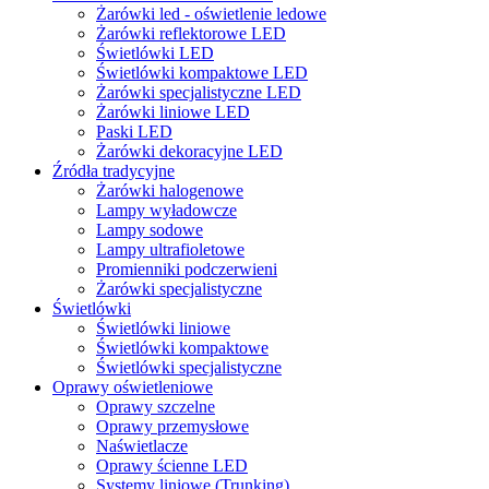
Żarówki led - oświetlenie ledowe
Żarówki reflektorowe LED
Świetlówki LED
Świetlówki kompaktowe LED
Żarówki specjalistyczne LED
Żarówki liniowe LED
Paski LED
Żarówki dekoracyjne LED
Źródła tradycyjne
Żarówki halogenowe
Lampy wyładowcze
Lampy sodowe
Lampy ultrafioletowe
Promienniki podczerwieni
Żarówki specjalistyczne
Świetlówki
Świetlówki liniowe
Świetlówki kompaktowe
Świetlówki specjalistyczne
Oprawy oświetleniowe
Oprawy szczelne
Oprawy przemysłowe
Naświetlacze
Oprawy ścienne LED
Systemy liniowe (Trunking)