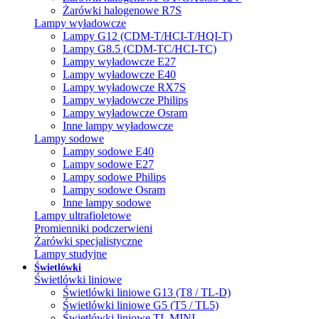
Żarówki halogenowe R7S
Lampy wyładowcze
Lampy G12 (CDM-T/HCI-T/HQI-T)
Lampy G8.5 (CDM-TC/HCI-TC)
Lampy wyładowcze E27
Lampy wyładowcze E40
Lampy wyładowcze RX7S
Lampy wyładowcze Philips
Lampy wyładowcze Osram
Inne lampy wyładowcze
Lampy sodowe
Lampy sodowe E40
Lampy sodowe E27
Lampy sodowe Philips
Lampy sodowe Osram
Inne lampy sodowe
Lampy ultrafioletowe
Promienniki podczerwieni
Żarówki specjalistyczne
Lampy studyjne
Świetlówki
Świetlówki liniowe
Świetlówki liniowe G13 (T8 / TL-D)
Świetlówki liniowe G5 (T5 / TL5)
Świetlówki liniowe TL MINI