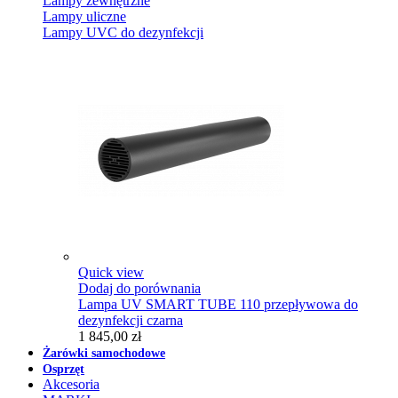
Lampy zewnętrzne
Lampy uliczne
Lampy UVC do dezynfekcji
Quick view
Dodaj do porównania
Lampa UV SMART TUBE 110 przepływowa do
dezynfekcji czarna
1 845,00 zł
Żarówki samochodowe
Osprzęt
Akcesoria