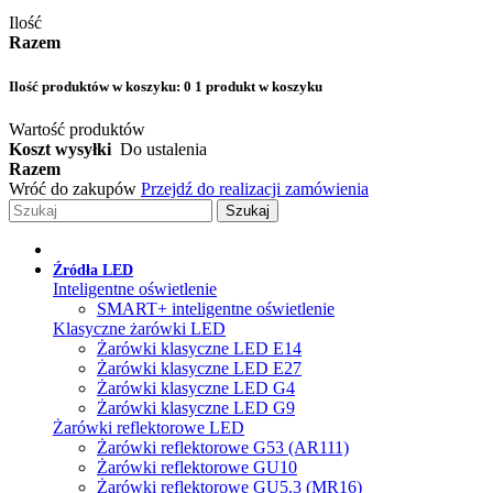
Ilość
Razem
Ilość produktów w koszyku:
0
1 produkt w koszyku
Wartość produktów
Koszt wysyłki
Do ustalenia
Razem
Wróć do zakupów
Przejdź do realizacji zamówienia
Szukaj
Źródła LED
Inteligentne oświetlenie
SMART+ inteligentne oświetlenie
Klasyczne żarówki LED
Żarówki klasyczne LED E14
Żarówki klasyczne LED E27
Żarówki klasyczne LED G4
Żarówki klasyczne LED G9
Żarówki reflektorowe LED
Żarówki reflektorowe G53 (AR111)
Żarówki reflektorowe GU10
Żarówki reflektorowe GU5.3 (MR16)