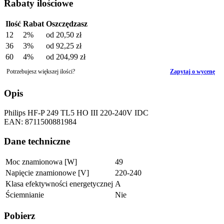
Rabaty ilościowe
Ilość
Rabat
Oszczędzasz
12
2%
od
20,50 zł
36
3%
od
92,25 zł
60
4%
od
204,99 zł
Potrzebujesz większej ilości?
Zapytaj o wycenę
Opis
Philips HF-P 249 TL5 HO III 220-240V IDC
EAN: 8711500881984
Dane techniczne
Moc znamionowa [W]
49
Napięcie znamionowe [V]
220-240
Klasa efektywności energetycznej
A
Ściemnianie
Nie
Pobierz