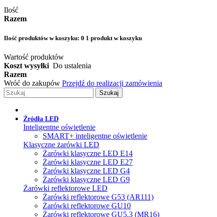
Ilość
Razem
Ilość produktów w koszyku:
0
1 produkt w koszyku
Wartość produktów
Koszt wysyłki
Do ustalenia
Razem
Wróć do zakupów
Przejdź do realizacji zamówienia
Szukaj
Źródła LED
Inteligentne oświetlenie
SMART+ inteligentne oświetlenie
Klasyczne żarówki LED
Żarówki klasyczne LED E14
Żarówki klasyczne LED E27
Żarówki klasyczne LED G4
Żarówki klasyczne LED G9
Żarówki reflektorowe LED
Żarówki reflektorowe G53 (AR111)
Żarówki reflektorowe GU10
Żarówki reflektorowe GU5.3 (MR16)