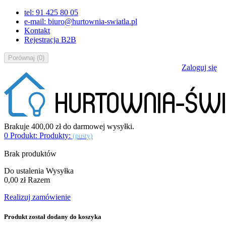
tel: 91 425 80 05
e-mail: biuro@hurtownia-swiatla.pl
Kontakt
Rejestracja B2B
Porównaj
(
0
)
Zaloguj się
Brakuje
400,00 zł
do darmowej wysyłki.
0
Produkt:
Produkty:
(pusty)
Brak produktów
Do ustalenia
Wysyłka
0,00 zł
Razem
Realizuj zamówienie
Produkt został dodany do koszyka