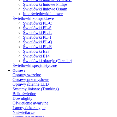
Świetlówki liniowe Philips
Świetlówki liniowe Osram
Inne świetlówki liniowe
Świetlówki kompaktowe
Świetlówki PL-C
Świetlówki PL-S
Świetlówki PL-L
Świetlówki PL-T
Świetlówki PL-Q
Świetlówki PL-R
Świetlówki E27
Świetlówki E14
Świetlówki okrągłe (Circular)
Świetlówki specjalistyczne
Oprawy
Oprawy szczelne
Oprawy przemysłowe
Oprawy ścienne LED
Systemy liniowe (Trunking)
Belki świetlne
Downlighty
Oświetlenie awaryjne
Lampy dekoracyjne
Naświetlacze