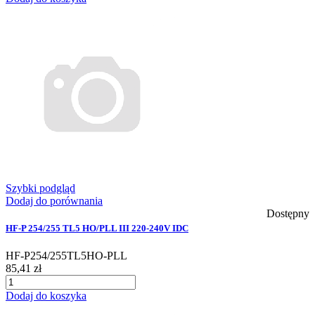
Szybki podgląd
Dodaj do porównania
Dostępny
HF-P 254/255 TL5 HO/PLL III 220-240V IDC
HF-P254/255TL5HO-PLL
85,41 zł
Dodaj do koszyka