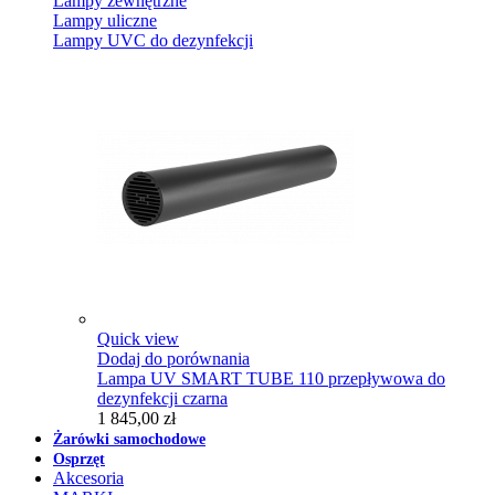
Lampy zewnętrzne
Lampy uliczne
Lampy UVC do dezynfekcji
Quick view
Dodaj do porównania
Lampa UV SMART TUBE 110 przepływowa do
dezynfekcji czarna
1 845,00 zł
Żarówki samochodowe
Osprzęt
Akcesoria