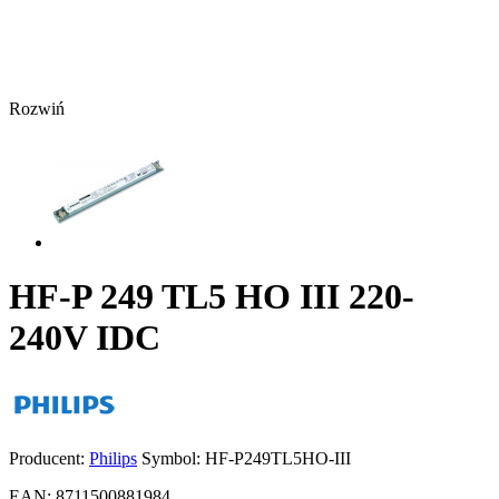
Rozwiń
HF-P 249 TL5 HO III 220-
240V IDC
Producent:
Philips
Symbol:
HF-P249TL5HO-III
EAN:
8711500881984