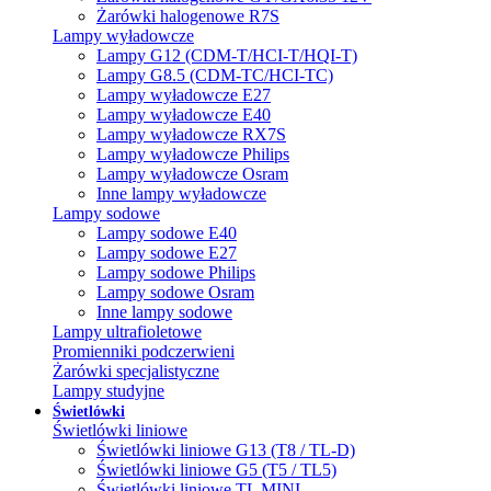
Żarówki halogenowe R7S
Lampy wyładowcze
Lampy G12 (CDM-T/HCI-T/HQI-T)
Lampy G8.5 (CDM-TC/HCI-TC)
Lampy wyładowcze E27
Lampy wyładowcze E40
Lampy wyładowcze RX7S
Lampy wyładowcze Philips
Lampy wyładowcze Osram
Inne lampy wyładowcze
Lampy sodowe
Lampy sodowe E40
Lampy sodowe E27
Lampy sodowe Philips
Lampy sodowe Osram
Inne lampy sodowe
Lampy ultrafioletowe
Promienniki podczerwieni
Żarówki specjalistyczne
Lampy studyjne
Świetlówki
Świetlówki liniowe
Świetlówki liniowe G13 (T8 / TL-D)
Świetlówki liniowe G5 (T5 / TL5)
Świetlówki liniowe TL MINI