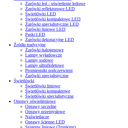
Żarówki led - oświetlenie ledowe
Żarówki reflektorowe LED
Świetlówki LED
Świetlówki kompaktowe LED
Żarówki specjalistyczne LED
Żarówki liniowe LED
Paski LED
Żarówki dekoracyjne LED
Źródła tradycyjne
Żarówki halogenowe
Lampy wyładowcze
Lampy sodowe
Lampy ultrafioletowe
Promienniki podczerwieni
Żarówki specjalistyczne
Świetlówki
Świetlówki liniowe
Świetlówki kompaktowe
Świetlówki specjalistyczne
Oprawy oświetleniowe
Oprawy szczelne
Oprawy przemysłowe
Naświetlacze
Oprawy ścienne LED
Systemy liniowe (Trunking)