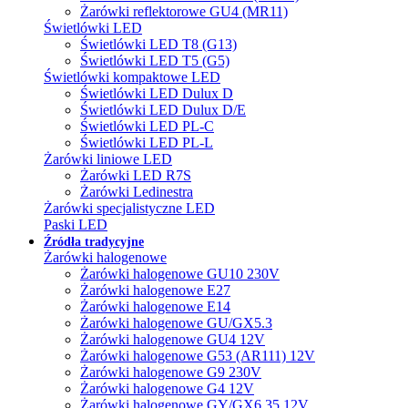
Żarówki reflektorowe GU4 (MR11)
Świetlówki LED
Świetlówki LED T8 (G13)
Świetlówki LED T5 (G5)
Świetlówki kompaktowe LED
Świetlówki LED Dulux D
Świetlówki LED Dulux D/E
Świetlówki LED PL-C
Świetlówki LED PL-L
Żarówki liniowe LED
Żarówki LED R7S
Żarówki Ledinestra
Żarówki specjalistyczne LED
Paski LED
Źródła tradycyjne
Żarówki halogenowe
Żarówki halogenowe GU10 230V
Żarówki halogenowe E27
Żarówki halogenowe E14
Żarówki halogenowe GU/GX5.3
Żarówki halogenowe GU4 12V
Żarówki halogenowe G53 (AR111) 12V
Żarówki halogenowe G9 230V
Żarówki halogenowe G4 12V
Żarówki halogenowe GY/GX6.35 12V