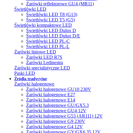
Żarówki reflektorowe GU4 (MR11)
Świetlówki LED
Świetlówki LED T8 (G13)
Świetlówki LED T5 (G5)
Świetlówki kompaktowe LED
Świetlówki LED Dulux D
Świetlówki LED Dulux D/E
Świetlówki LED PL-C
Świetlówki LED PL-L
Żarówki liniowe LED
Żarówki LED R7S
Żarówki Ledinestra
Żarówki specjalistyczne LED
Paski LED
Źródła tradycyjne
Żarówki halogenowe
Żarówki halogenowe GU10 230V
Żarówki halogenowe E27
Żarówki halogenowe E14
Żarówki halogenowe GU/GX5.3
Żarówki halogenowe GU4 12V
Żarówki halogenowe G53 (AR111) 12V
Żarówki halogenowe G9 230V
Żarówki halogenowe G4 12V
Żarówki halogenowe GY/GX6.35 12V