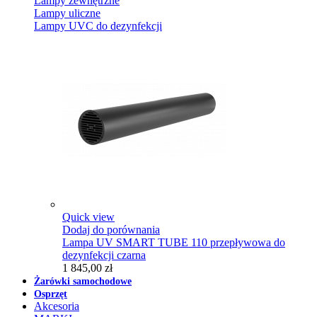
Lampy zewnętrzne
Lampy uliczne
Lampy UVC do dezynfekcji
Quick view
Dodaj do porównania
Lampa UV SMART TUBE 110 przepływowa do
dezynfekcji czarna
1 845,00 zł
Żarówki samochodowe
Osprzęt
Akcesoria