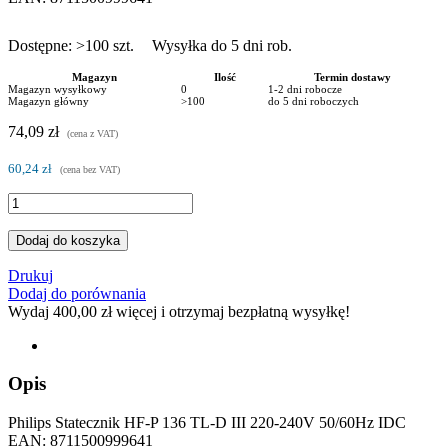
Dostępne:
>100
szt.
Wysyłka do 5 dni rob.
Magazyn
Ilość
Termin dostawy
Magazyn wysyłkowy
0
1-2 dni robocze
Magazyn główny
>100
do 5 dni roboczych
74,09 zł
(cena z VAT)
60,24 zł
(cena bez VAT)
Dodaj do koszyka
Drukuj
Dodaj do porównania
Wydaj
400,00 zł
więcej i otrzymaj bezpłatną wysyłkę!
Opis
Philips Statecznik HF-P 136 TL-D III 220-240V 50/60Hz IDC
EAN: 8711500999641