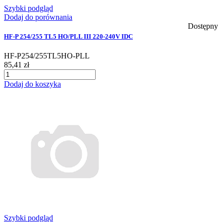
Szybki podgląd
Dodaj do porównania
Dostępny
HF-P 254/255 TL5 HO/PLL III 220-240V IDC
HF-P254/255TL5HO-PLL
85,41 zł
Dodaj do koszyka
Szybki podgląd