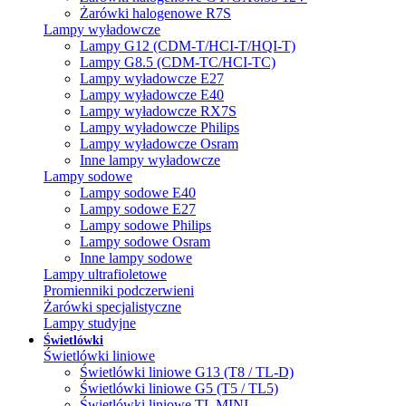
Żarówki halogenowe R7S
Lampy wyładowcze
Lampy G12 (CDM-T/HCI-T/HQI-T)
Lampy G8.5 (CDM-TC/HCI-TC)
Lampy wyładowcze E27
Lampy wyładowcze E40
Lampy wyładowcze RX7S
Lampy wyładowcze Philips
Lampy wyładowcze Osram
Inne lampy wyładowcze
Lampy sodowe
Lampy sodowe E40
Lampy sodowe E27
Lampy sodowe Philips
Lampy sodowe Osram
Inne lampy sodowe
Lampy ultrafioletowe
Promienniki podczerwieni
Żarówki specjalistyczne
Lampy studyjne
Świetlówki
Świetlówki liniowe
Świetlówki liniowe G13 (T8 / TL-D)
Świetlówki liniowe G5 (T5 / TL5)
Świetlówki liniowe TL MINI