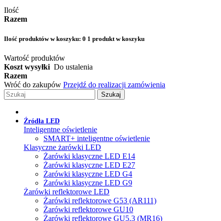
Ilość
Razem
Ilość produktów w koszyku:
0
1 produkt w koszyku
Wartość produktów
Koszt wysyłki
Do ustalenia
Razem
Wróć do zakupów
Przejdź do realizacji zamówienia
Szukaj
Źródła LED
Inteligentne oświetlenie
SMART+ inteligentne oświetlenie
Klasyczne żarówki LED
Żarówki klasyczne LED E14
Żarówki klasyczne LED E27
Żarówki klasyczne LED G4
Żarówki klasyczne LED G9
Żarówki reflektorowe LED
Żarówki reflektorowe G53 (AR111)
Żarówki reflektorowe GU10
Żarówki reflektorowe GU5.3 (MR16)