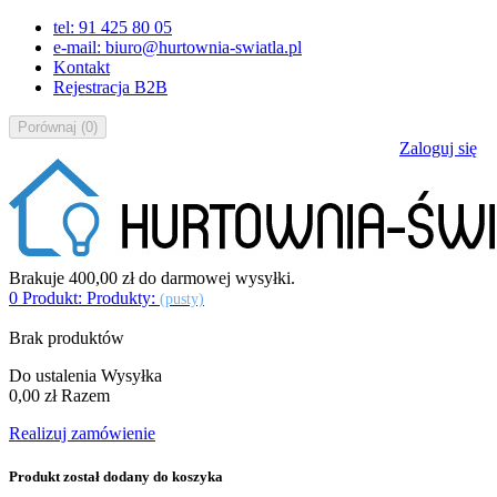
tel: 91 425 80 05
e-mail: biuro@hurtownia-swiatla.pl
Kontakt
Rejestracja B2B
Porównaj
(
0
)
Zaloguj się
Brakuje
400,00 zł
do darmowej wysyłki.
0
Produkt:
Produkty:
(pusty)
Brak produktów
Do ustalenia
Wysyłka
0,00 zł
Razem
Realizuj zamówienie
Produkt został dodany do koszyka