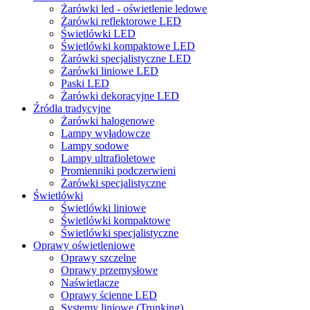
Żarówki led - oświetlenie ledowe
Żarówki reflektorowe LED
Świetlówki LED
Świetlówki kompaktowe LED
Żarówki specjalistyczne LED
Żarówki liniowe LED
Paski LED
Żarówki dekoracyjne LED
Źródła tradycyjne
Żarówki halogenowe
Lampy wyładowcze
Lampy sodowe
Lampy ultrafioletowe
Promienniki podczerwieni
Żarówki specjalistyczne
Świetlówki
Świetlówki liniowe
Świetlówki kompaktowe
Świetlówki specjalistyczne
Oprawy oświetleniowe
Oprawy szczelne
Oprawy przemysłowe
Naświetlacze
Oprawy ścienne LED
Systemy liniowe (Trunking)