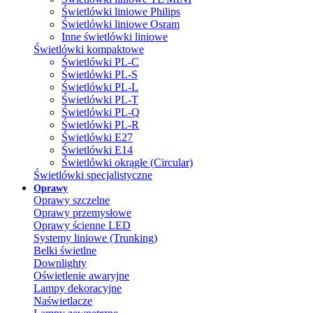
Świetlówki liniowe Philips
Świetlówki liniowe Osram
Inne świetlówki liniowe
Świetlówki kompaktowe
Świetlówki PL-C
Świetlówki PL-S
Świetlówki PL-L
Świetlówki PL-T
Świetlówki PL-Q
Świetlówki PL-R
Świetlówki E27
Świetlówki E14
Świetlówki okrągłe (Circular)
Świetlówki specjalistyczne
Oprawy
Oprawy szczelne
Oprawy przemysłowe
Oprawy ścienne LED
Systemy liniowe (Trunking)
Belki świetlne
Downlighty
Oświetlenie awaryjne
Lampy dekoracyjne
Naświetlacze