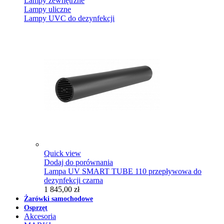
Lampy zewnętrzne
Lampy uliczne
Lampy UVC do dezynfekcji
Quick view
Dodaj do porównania
Lampa UV SMART TUBE 110 przepływowa do
dezynfekcji czarna
1 845,00 zł
Żarówki samochodowe
Osprzęt
Akcesoria