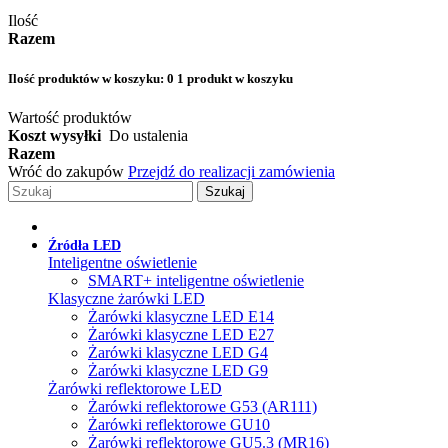
Ilość
Razem
Ilość produktów w koszyku:
0
1 produkt w koszyku
Wartość produktów
Koszt wysyłki
Do ustalenia
Razem
Wróć do zakupów
Przejdź do realizacji zamówienia
Szukaj
Źródła LED
Inteligentne oświetlenie
SMART+ inteligentne oświetlenie
Klasyczne żarówki LED
Żarówki klasyczne LED E14
Żarówki klasyczne LED E27
Żarówki klasyczne LED G4
Żarówki klasyczne LED G9
Żarówki reflektorowe LED
Żarówki reflektorowe G53 (AR111)
Żarówki reflektorowe GU10
Żarówki reflektorowe GU5.3 (MR16)