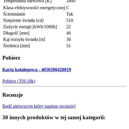
Temperatura barwowa [K]
2800
Klasa efektywności energetycznej
C
Ściemnianie
Tak
Natężenie światła [cd]
510
Zużycie energii [kWh/1000h]
22
Długość [mm]
46
Kąt rozsyłu światła [st]
36
Średnica [mm]
51
Pobierz
Karta katalogowa - 4050300428819
Pobierz (359.18k)
Recenzje
Bądź pierwszym który napisze recenzję!
30 innych produktów w tej samej kategorii: