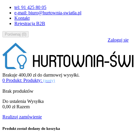
tel: 91 425 80 05
e-mail: biuro@hurtownia-swiatla.pl
Kontakt
Rejestracja B2B
Porównaj
(
0
)
Zaloguj się
Brakuje
400,00 zł
do darmowej wysyłki.
0
Produkt:
Produkty:
(pusty)
Brak produktów
Do ustalenia
Wysyłka
0,00 zł
Razem
Realizuj zamówienie
Produkt został dodany do koszyka