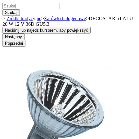
Szukaj
>
Źródła tradycyjne
>
Żarówki halogenowe
>
DECOSTAR 51 ALU
20 W 12 V 36D GU5.3
Naciśnij lub najedź kursorem, aby powiększyć
Następny
Poprzedni