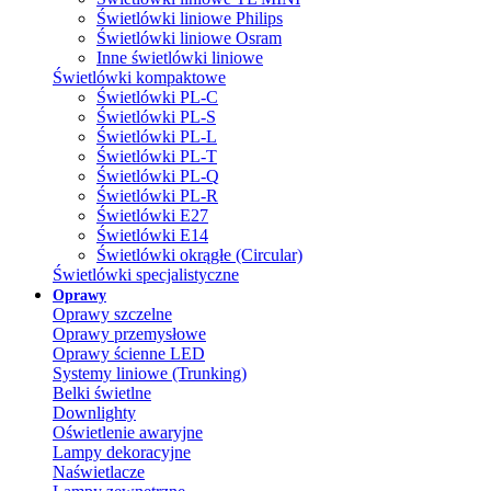
Świetlówki liniowe Philips
Świetlówki liniowe Osram
Inne świetlówki liniowe
Świetlówki kompaktowe
Świetlówki PL-C
Świetlówki PL-S
Świetlówki PL-L
Świetlówki PL-T
Świetlówki PL-Q
Świetlówki PL-R
Świetlówki E27
Świetlówki E14
Świetlówki okrągłe (Circular)
Świetlówki specjalistyczne
Oprawy
Oprawy szczelne
Oprawy przemysłowe
Oprawy ścienne LED
Systemy liniowe (Trunking)
Belki świetlne
Downlighty
Oświetlenie awaryjne
Lampy dekoracyjne
Naświetlacze