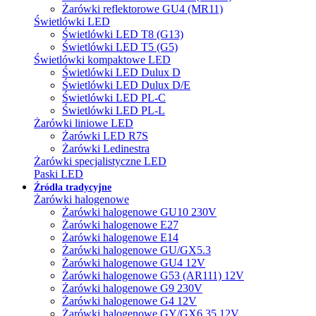
Żarówki reflektorowe GU4 (MR11)
Świetlówki LED
Świetlówki LED T8 (G13)
Świetlówki LED T5 (G5)
Świetlówki kompaktowe LED
Świetlówki LED Dulux D
Świetlówki LED Dulux D/E
Świetlówki LED PL-C
Świetlówki LED PL-L
Żarówki liniowe LED
Żarówki LED R7S
Żarówki Ledinestra
Żarówki specjalistyczne LED
Paski LED
Źródła tradycyjne
Żarówki halogenowe
Żarówki halogenowe GU10 230V
Żarówki halogenowe E27
Żarówki halogenowe E14
Żarówki halogenowe GU/GX5.3
Żarówki halogenowe GU4 12V
Żarówki halogenowe G53 (AR111) 12V
Żarówki halogenowe G9 230V
Żarówki halogenowe G4 12V
Żarówki halogenowe GY/GX6.35 12V