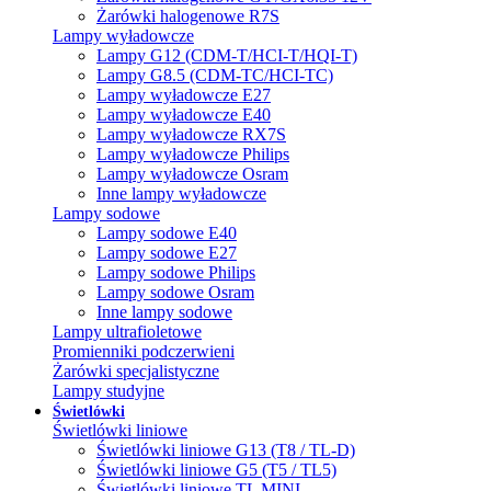
Żarówki halogenowe R7S
Lampy wyładowcze
Lampy G12 (CDM-T/HCI-T/HQI-T)
Lampy G8.5 (CDM-TC/HCI-TC)
Lampy wyładowcze E27
Lampy wyładowcze E40
Lampy wyładowcze RX7S
Lampy wyładowcze Philips
Lampy wyładowcze Osram
Inne lampy wyładowcze
Lampy sodowe
Lampy sodowe E40
Lampy sodowe E27
Lampy sodowe Philips
Lampy sodowe Osram
Inne lampy sodowe
Lampy ultrafioletowe
Promienniki podczerwieni
Żarówki specjalistyczne
Lampy studyjne
Świetlówki
Świetlówki liniowe
Świetlówki liniowe G13 (T8 / TL-D)
Świetlówki liniowe G5 (T5 / TL5)
Świetlówki liniowe TL MINI