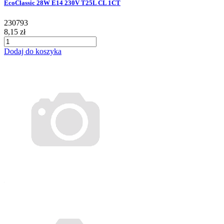
EcoClassic 28W E14 230V T25L CL 1CT
230793
8,15 zł
Dodaj do koszyka