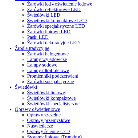
Żarówki led - oświetlenie ledowe
Żarówki reflektorowe LED
Świetlówki LED
Świetlówki kompaktowe LED
Żarówki specjalistyczne LED
Żarówki liniowe LED
Paski LED
Żarówki dekoracyjne LED
Źródła tradycyjne
Żarówki halogenowe
Lampy wyładowcze
Lampy sodowe
Lampy ultrafioletowe
Promienniki podczerwieni
Żarówki specjalistyczne
Świetlówki
Świetlówki liniowe
Świetlówki kompaktowe
Świetlówki specjalistyczne
Oprawy oświetleniowe
Oprawy szczelne
Oprawy przemysłowe
Naświetlacze
Oprawy ścienne LED
Systemy liniowe (Trunking)