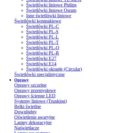
Świetlówki liniowe Philips
Świetlówki liniowe Osram
Inne świetlówki liniowe
Świetlówki kompaktowe
Świetlówki PL-C
Świetlówki PL-S
Świetlówki PL-L
Świetlówki PL-T
Świetlówki PL-Q
Świetlówki PL-R
Świetlówki E27
Świetlówki E14
Świetlówki okrągłe (Circular)
Świetlówki specjalistyczne
Oprawy
Oprawy szczelne
Oprawy przemysłowe
Oprawy ścienne LED
Systemy liniowe (Trunking)
Belki świetlne
Downlighty
Oświetlenie awaryjne
Lampy dekoracyjne
Naświetlacze