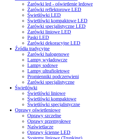
Żarówki led - oświetlenie ledowe
Żarówki reflektorowe LED
Świetlówki LED
Świetlówki kompaktowe LED
Żarówki specjalistyczne LED
Żarówki liniowe LED
Paski LED
Żarówki dekoracyjne LED
Źródła tradycyjne
Żarówki halogenowe
Lampy wyładowcze
Lampy sodowe
Lampy ultrafioletowe
Promienniki podczerwieni
Żarówki specjalistyczne
Świetlówki
Świetlówki liniowe
Świetlówki kompaktowe
Świetlówki specjalistyczne
Oprawy oświetleniowe
Oprawy szczelne
Oprawy przemysłowe
Naświetlacze
Oprawy ścienne LED
Systemy liniowe (Trunking)