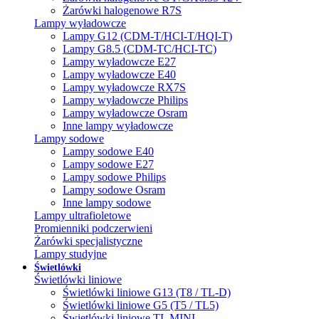
Żarówki halogenowe R7S
Lampy wyładowcze
Lampy G12 (CDM-T/HCI-T/HQI-T)
Lampy G8.5 (CDM-TC/HCI-TC)
Lampy wyładowcze E27
Lampy wyładowcze E40
Lampy wyładowcze RX7S
Lampy wyładowcze Philips
Lampy wyładowcze Osram
Inne lampy wyładowcze
Lampy sodowe
Lampy sodowe E40
Lampy sodowe E27
Lampy sodowe Philips
Lampy sodowe Osram
Inne lampy sodowe
Lampy ultrafioletowe
Promienniki podczerwieni
Żarówki specjalistyczne
Lampy studyjne
Świetlówki
Świetlówki liniowe
Świetlówki liniowe G13 (T8 / TL-D)
Świetlówki liniowe G5 (T5 / TL5)
Świetlówki liniowe TL MINI