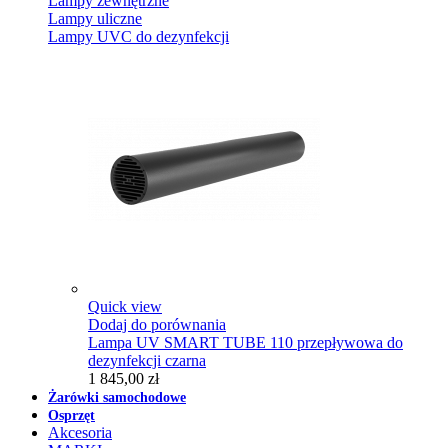
Lampy zewnętrzne
Lampy uliczne
Lampy UVC do dezynfekcji
Quick view
Dodaj do porównania
Lampa UV SMART TUBE 110 przepływowa do
dezynfekcji czarna
1 845,00 zł
Żarówki samochodowe
Osprzęt
Akcesoria