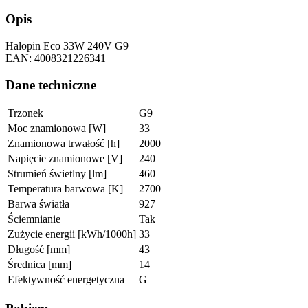
Opis
Halopin Eco 33W 240V G9
EAN: 4008321226341
Dane techniczne
Trzonek
G9
Moc znamionowa [W]
33
Znamionowa trwałość [h]
2000
Napięcie znamionowe [V]
240
Strumień świetlny [lm]
460
Temperatura barwowa [K]
2700
Barwa światła
927
Ściemnianie
Tak
Zużycie energii [kWh/1000h]
33
Długość [mm]
43
Średnica [mm]
14
Efektywność energetyczna
G