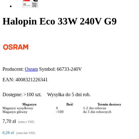
Halopin Eco 33W 240V G9
Producent:
Osram
Symbol:
66733-240V
EAN:
4008321226341
Dostępne:
>100
szt.
Wysyłka do 5 dni rob.
Magazyn
Ilość
Termin dostawy
Magazyn wysyłkowy
0
1-2 dni robocze
Magazyn główny
>100
do 5 dni roboczych
7,70 zł
(cena z VAT)
6,26 zł
(cena bez VAT)