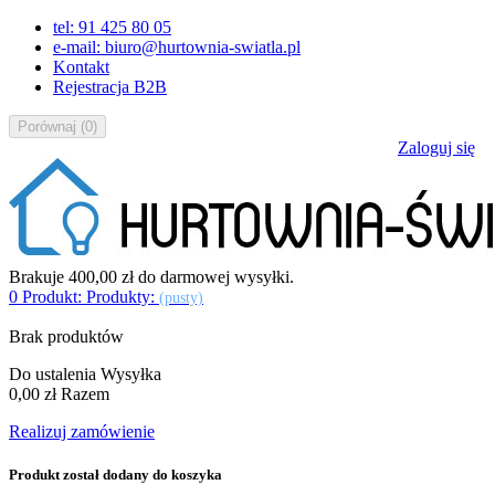
tel: 91 425 80 05
e-mail: biuro@hurtownia-swiatla.pl
Kontakt
Rejestracja B2B
Porównaj
(
0
)
Zaloguj się
Brakuje
400,00 zł
do darmowej wysyłki.
0
Produkt:
Produkty:
(pusty)
Brak produktów
Do ustalenia
Wysyłka
0,00 zł
Razem
Realizuj zamówienie
Produkt został dodany do koszyka