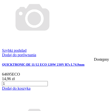
Szybki podgląd
Dodaj do porównania
Dostępny
QUICKTRONIC-DE 11/12 ECO 120W 230V R7s L74.9mm
64695ECO
14,96 zł
Dodaj do koszyka