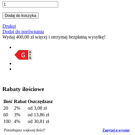
Dodaj do koszyka
Drukuj
Dodaj do porównania
Wydaj
400,00 zł
więcej i otrzymaj bezpłatną wysyłkę!
Rabaty ilościowe
Ilość
Rabat
Oszczędzasz
20
2%
od
3,08 zł
60
3%
od
13,86 zł
100
4%
od
30,81 zł
Potrzebujesz większej ilości?
Zapytaj o wycenę