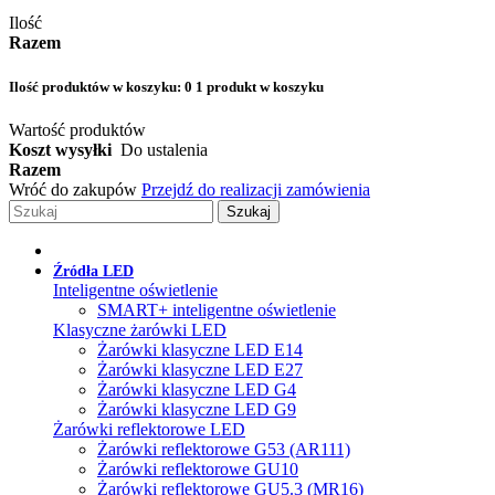
Ilość
Razem
Ilość produktów w koszyku:
0
1 produkt w koszyku
Wartość produktów
Koszt wysyłki
Do ustalenia
Razem
Wróć do zakupów
Przejdź do realizacji zamówienia
Szukaj
Źródła LED
Inteligentne oświetlenie
SMART+ inteligentne oświetlenie
Klasyczne żarówki LED
Żarówki klasyczne LED E14
Żarówki klasyczne LED E27
Żarówki klasyczne LED G4
Żarówki klasyczne LED G9
Żarówki reflektorowe LED
Żarówki reflektorowe G53 (AR111)
Żarówki reflektorowe GU10
Żarówki reflektorowe GU5.3 (MR16)