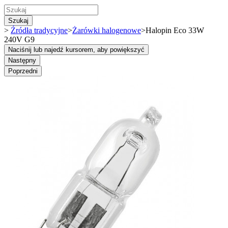
Szukaj
>
Źródła tradycyjne
>
Żarówki halogenowe
>
Halopin Eco 33W
240V G9
Naciśnij lub najedź kursorem, aby powiększyć
Następny
Poprzedni