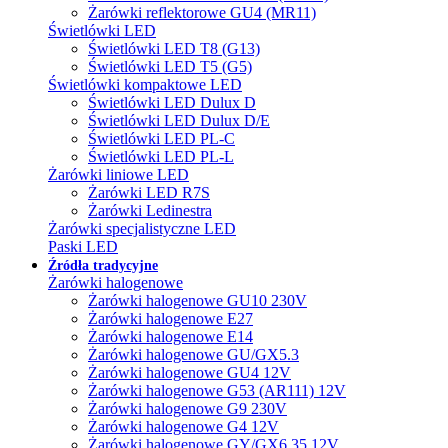
Żarówki reflektorowe GU4 (MR11)
Świetlówki LED
Świetlówki LED T8 (G13)
Świetlówki LED T5 (G5)
Świetlówki kompaktowe LED
Świetlówki LED Dulux D
Świetlówki LED Dulux D/E
Świetlówki LED PL-C
Świetlówki LED PL-L
Żarówki liniowe LED
Żarówki LED R7S
Żarówki Ledinestra
Żarówki specjalistyczne LED
Paski LED
Źródła tradycyjne
Żarówki halogenowe
Żarówki halogenowe GU10 230V
Żarówki halogenowe E27
Żarówki halogenowe E14
Żarówki halogenowe GU/GX5.3
Żarówki halogenowe GU4 12V
Żarówki halogenowe G53 (AR111) 12V
Żarówki halogenowe G9 230V
Żarówki halogenowe G4 12V
Żarówki halogenowe GY/GX6.35 12V