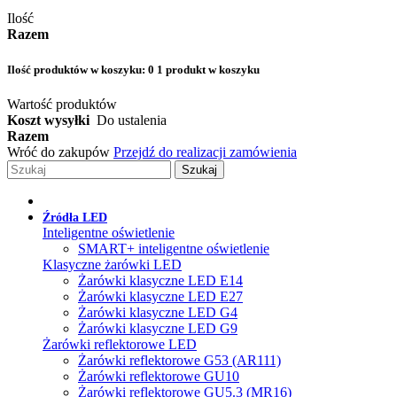
Ilość
Razem
Ilość produktów w koszyku:
0
1 produkt w koszyku
Wartość produktów
Koszt wysyłki
Do ustalenia
Razem
Wróć do zakupów
Przejdź do realizacji zamówienia
Szukaj
Źródła LED
Inteligentne oświetlenie
SMART+ inteligentne oświetlenie
Klasyczne żarówki LED
Żarówki klasyczne LED E14
Żarówki klasyczne LED E27
Żarówki klasyczne LED G4
Żarówki klasyczne LED G9
Żarówki reflektorowe LED
Żarówki reflektorowe G53 (AR111)
Żarówki reflektorowe GU10
Żarówki reflektorowe GU5.3 (MR16)