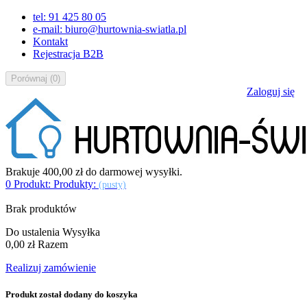
tel: 91 425 80 05
e-mail: biuro@hurtownia-swiatla.pl
Kontakt
Rejestracja B2B
Porównaj
(
0
)
Zaloguj się
Brakuje
400,00 zł
do darmowej wysyłki.
0
Produkt:
Produkty:
(pusty)
Brak produktów
Do ustalenia
Wysyłka
0,00 zł
Razem
Realizuj zamówienie
Produkt został dodany do koszyka