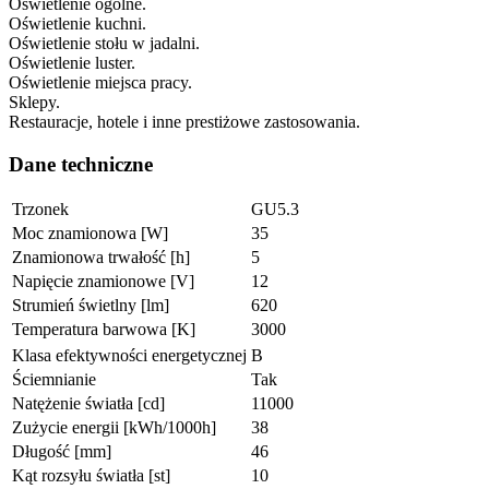
Oświetlenie ogólne.
Oświetlenie kuchni.
Oświetlenie stołu w jadalni.
Oświetlenie luster.
Oświetlenie miejsca pracy.
Sklepy.
Restauracje, hotele i inne prestiżowe zastosowania.
Dane techniczne
Trzonek
GU5.3
Moc znamionowa [W]
35
Znamionowa trwałość [h]
5
Napięcie znamionowe [V]
12
Strumień świetlny [lm]
620
Temperatura barwowa [K]
3000
Klasa efektywności energetycznej
B
Ściemnianie
Tak
Natężenie światła [cd]
11000
Zużycie energii [kWh/1000h]
38
Długość [mm]
46
Kąt rozsyłu światła [st]
10