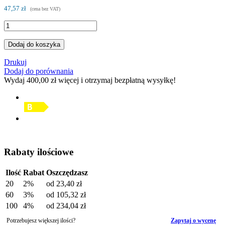
47,57 zł
(cena bez VAT)
Dodaj do koszyka
Drukuj
Dodaj do porównania
Wydaj
400,00 zł
więcej i otrzymaj bezpłatną wysyłkę!
Rabaty ilościowe
Ilość
Rabat
Oszczędzasz
20
2%
od
23,40 zł
60
3%
od
105,32 zł
100
4%
od
234,04 zł
Potrzebujesz większej ilości?
Zapytaj o wycenę