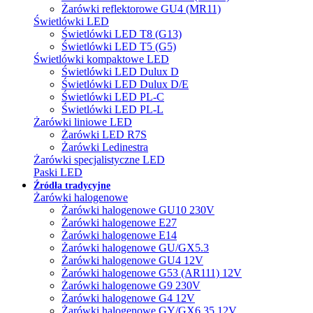
Żarówki reflektorowe GU4 (MR11)
Świetlówki LED
Świetlówki LED T8 (G13)
Świetlówki LED T5 (G5)
Świetlówki kompaktowe LED
Świetlówki LED Dulux D
Świetlówki LED Dulux D/E
Świetlówki LED PL-C
Świetlówki LED PL-L
Żarówki liniowe LED
Żarówki LED R7S
Żarówki Ledinestra
Żarówki specjalistyczne LED
Paski LED
Źródła tradycyjne
Żarówki halogenowe
Żarówki halogenowe GU10 230V
Żarówki halogenowe E27
Żarówki halogenowe E14
Żarówki halogenowe GU/GX5.3
Żarówki halogenowe GU4 12V
Żarówki halogenowe G53 (AR111) 12V
Żarówki halogenowe G9 230V
Żarówki halogenowe G4 12V
Żarówki halogenowe GY/GX6.35 12V