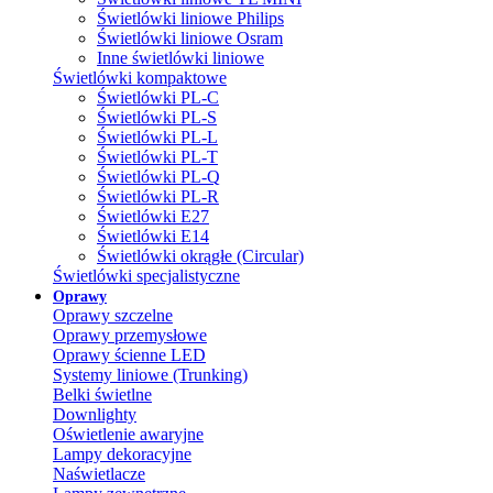
Świetlówki liniowe Philips
Świetlówki liniowe Osram
Inne świetlówki liniowe
Świetlówki kompaktowe
Świetlówki PL-C
Świetlówki PL-S
Świetlówki PL-L
Świetlówki PL-T
Świetlówki PL-Q
Świetlówki PL-R
Świetlówki E27
Świetlówki E14
Świetlówki okrągłe (Circular)
Świetlówki specjalistyczne
Oprawy
Oprawy szczelne
Oprawy przemysłowe
Oprawy ścienne LED
Systemy liniowe (Trunking)
Belki świetlne
Downlighty
Oświetlenie awaryjne
Lampy dekoracyjne
Naświetlacze