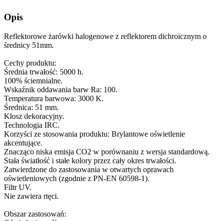
Opis
Reflektorowe żarówki halogenowe z reflektorem dichroicznym o
średnicy 51mm.
Cechy produktu:
Średnia trwałość: 5000 h.
100% ściemnialne.
Wskaźnik oddawania barw Ra: 100.
Temperatura barwowa: 3000 K.
Średnica: 51 mm.
Klosz dekoracyjny.
Technologia IRC.
Korzyści ze stosowania produktu: Brylantowe oświetlenie
akcentujące.
Znacząco niska emisja CO2 w porównaniu z wersja standardową.
Stała światłość i stałe kolory przez cały okres trwałości.
Zatwierdzone do zastosowania w otwartych oprawach
oświetleniowych (zgodnie z PN-EN 60598-1).
Filtr UV.
Nie zawiera rtęci.
Obszar zastosowań: