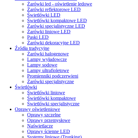
Żarówki led - oświetlenie ledowe
Żarówki reflektorowe LED
Świetlówki LED
Świetlówki kompaktowe LED
Żarówki specjalistyczne LED
Żarówki liniowe LED
Paski LED
Żarówki dekoracyjne LED
Źródła tradycyjne
Żarówki halogenowe
Lampy wyładowcze
Lampy sodowe
Lampy ultrafioletowe
Promienniki podczerwieni
Żarówki specjalistyczne
Świetlówki
Świetlówki liniowe
Świetlówki kompaktowe
Świetlówki specjalistyczne
Oprawy oświetleniowe
Oprawy szczelne
Oprawy przemysłowe
Naświetlacze
Oprawy ścienne LED
Systemy liniowe (Trunking)