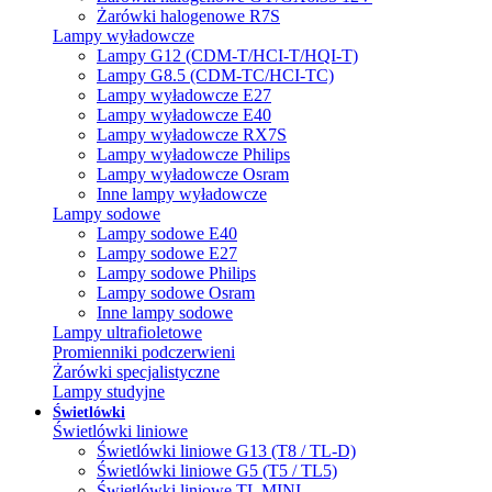
Żarówki halogenowe R7S
Lampy wyładowcze
Lampy G12 (CDM-T/HCI-T/HQI-T)
Lampy G8.5 (CDM-TC/HCI-TC)
Lampy wyładowcze E27
Lampy wyładowcze E40
Lampy wyładowcze RX7S
Lampy wyładowcze Philips
Lampy wyładowcze Osram
Inne lampy wyładowcze
Lampy sodowe
Lampy sodowe E40
Lampy sodowe E27
Lampy sodowe Philips
Lampy sodowe Osram
Inne lampy sodowe
Lampy ultrafioletowe
Promienniki podczerwieni
Żarówki specjalistyczne
Lampy studyjne
Świetlówki
Świetlówki liniowe
Świetlówki liniowe G13 (T8 / TL-D)
Świetlówki liniowe G5 (T5 / TL5)
Świetlówki liniowe TL MINI