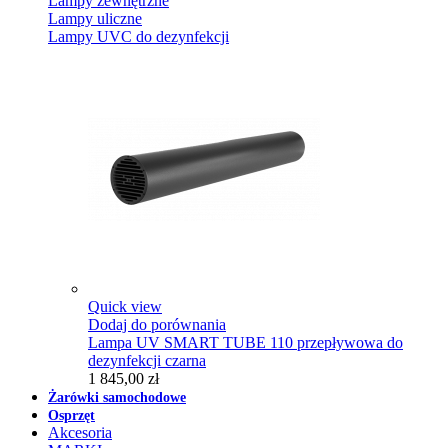
Lampy zewnętrzne
Lampy uliczne
Lampy UVC do dezynfekcji
Quick view
Dodaj do porównania
Lampa UV SMART TUBE 110 przepływowa do
dezynfekcji czarna
1 845,00 zł
Żarówki samochodowe
Osprzęt
Akcesoria