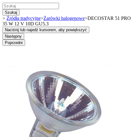
Szukaj
>
Źródła tradycyjne
>
Żarówki halogenowe
>
DECOSTAR 51 PRO
35 W 12 V 10D GU5.3
Naciśnij lub najedź kursorem, aby powiększyć
Następny
Poprzedni