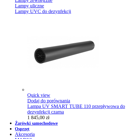
Lampy zewnętrzne
Lampy uliczne
Lampy UVC do dezynfekcji
Quick view
Dodaj do porównania
Lampa UV SMART TUBE 110 przepływowa do
dezynfekcji czarna
1 845,00 zł
Żarówki samochodowe
Osprzęt
Akcesoria