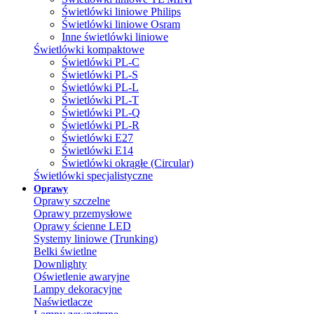
Świetlówki liniowe Philips
Świetlówki liniowe Osram
Inne świetlówki liniowe
Świetlówki kompaktowe
Świetlówki PL-C
Świetlówki PL-S
Świetlówki PL-L
Świetlówki PL-T
Świetlówki PL-Q
Świetlówki PL-R
Świetlówki E27
Świetlówki E14
Świetlówki okrągłe (Circular)
Świetlówki specjalistyczne
Oprawy
Oprawy szczelne
Oprawy przemysłowe
Oprawy ścienne LED
Systemy liniowe (Trunking)
Belki świetlne
Downlighty
Oświetlenie awaryjne
Lampy dekoracyjne
Naświetlacze