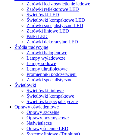
Żarówki led - oświetlenie ledowe
Żarówki reflektorowe LED
Świetlówki LED
Świetlówki kompaktowe LED
Żarówki specjalistyczne LED
Żarówki liniowe LED
Paski LED
Żarówki dekoracyjne LED
Źródła tradycyjne
Żarówki halogenowe
Lampy wyładowcze
Lampy sodowe
Lampy ultrafioletowe
Promienniki podczerwieni
Żarówki specjalistyczne
Świetlówki
Świetlówki liniowe
Świetlówki kompaktowe
Świetlówki specjalistyczne
Oprawy oświetleniowe
Oprawy szczelne
Oprawy przemysłowe
Naświetlacze
Oprawy ścienne LED
Systemy liniowe (Trunking)