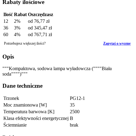
Rabaty ilościowe
Ilość
Rabat
Oszczędzasz
12
2%
od
76,77 zł
36
3%
od
345,47 zł
60
4%
od
767,71 zł
Potrzebujesz większej ilości?
Zapytaj o wycenę
Opis
"""Kompaktowa, sodowa lampa wyładowcza (""""Biała
soda"""")"""
Dane techniczne
Trzonek
PG12-1
Moc znamionowa [W]
35
Temperatura barwowa [K]
2500
Klasa efektywności energetycznej
B
Ściemnianie
brak