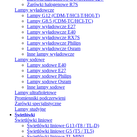
Żarówki halogenowe R7S
Lampy wyładowcze
Lampy G12 (CDM-T/HCI-T/HQI-T)
Lampy G8.5 (CDM-TC/HCI-TC)
Lampy wyładowcze E27
Lampy wyładowcze E40
Lampy wyładowcze RX7S
Lampy wyładowcze Philips
Lampy wyładowcze Osram
Inne lampy wyładowcze
Lampy sodowe
Lampy sodowe E40
Lampy sodowe E27
Lampy sodowe Philips
Lampy sodowe Osram
Inne lampy sodowe
Lampy ultrafioletowe
Promienniki podczerwieni
Żarówki specjalistyczne
Lampy studyjne
Świetlówki
Świetlówki liniowe
Świetlówki liniowe G13 (T8 / TL-D)
Świetlówki liniowe G5 (T5 / TL5)
Świetlówki liniowe TL MINI