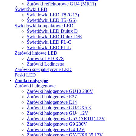
Żarówki reflektorowe GU4 (MR11)
Świetlówki LED
Świetlówki LED T8 (G13)
Świetlówki LED T5 (G5)
Świetlówki kompaktowe LED
Świetlówki LED Dulux D
Świetlówki LED Dulux D/E
Świetlówki LED PL-C
Świetlówki LED PL-L
Żarówki liniowe LED
Żarówki LED R7S
Żarówki Ledinestra
Żarówki specjalistyczne LED
Paski LED
Źródła tradycyjne
Żarówki halogenowe
Żarówki halogenowe GU10 230V
Żarówki halogenowe E27
Żarówki halogenowe E14
Żarówki halogenowe GU/GX5.3
Żarówki halogenowe GU4 12V
Żarówki halogenowe G53 (AR111) 12V
Żarówki halogenowe G9 230V
Żarówki halogenowe G4 12V
Żarówki halogenowe GY/GX6.35 12V