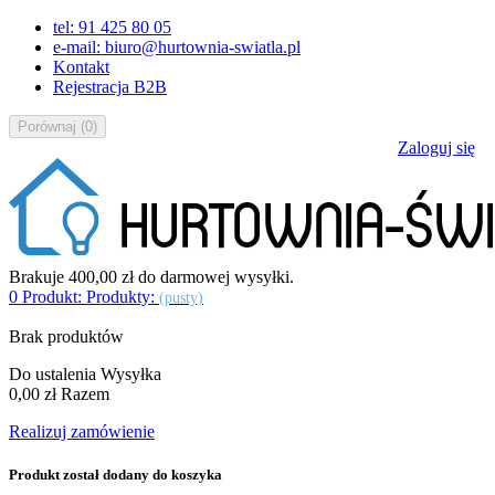
tel: 91 425 80 05
e-mail: biuro@hurtownia-swiatla.pl
Kontakt
Rejestracja B2B
Porównaj
(
0
)
Zaloguj się
Brakuje
400,00 zł
do darmowej wysyłki.
0
Produkt:
Produkty:
(pusty)
Brak produktów
Do ustalenia
Wysyłka
0,00 zł
Razem
Realizuj zamówienie
Produkt został dodany do koszyka