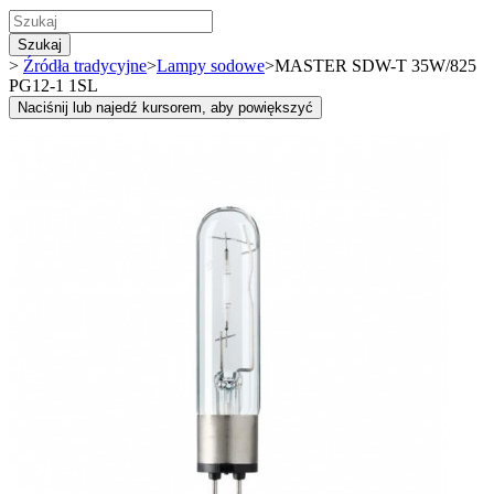
Szukaj
>
Źródła tradycyjne
>
Lampy sodowe
>
MASTER SDW-T 35W/825
PG12-1 1SL
Naciśnij lub najedź kursorem, aby powiększyć