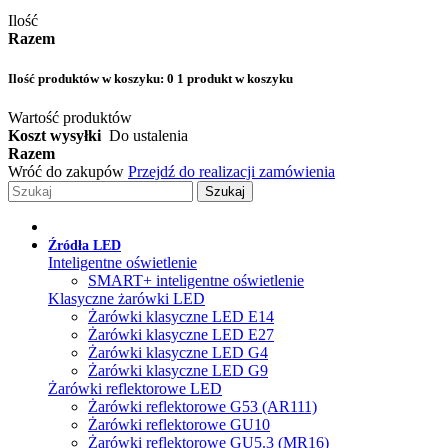
Ilość
Razem
Ilość produktów w koszyku:
0
1 produkt w koszyku
Wartość produktów
Koszt wysyłki
Do ustalenia
Razem
Wróć do zakupów
Przejdź do realizacji zamówienia
Szukaj
Źródła LED
Inteligentne oświetlenie
SMART+ inteligentne oświetlenie
Klasyczne żarówki LED
Żarówki klasyczne LED E14
Żarówki klasyczne LED E27
Żarówki klasyczne LED G4
Żarówki klasyczne LED G9
Żarówki reflektorowe LED
Żarówki reflektorowe G53 (AR111)
Żarówki reflektorowe GU10
Żarówki reflektorowe GU5.3 (MR16)