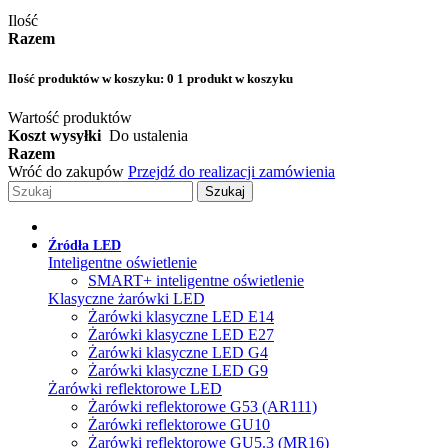
Ilość
Razem
Ilość produktów w koszyku:
0
1 produkt w koszyku
Wartość produktów
Koszt wysyłki
Do ustalenia
Razem
Wróć do zakupów
Przejdź do realizacji zamówienia
Szukaj
Źródła LED
Inteligentne oświetlenie
SMART+ inteligentne oświetlenie
Klasyczne żarówki LED
Żarówki klasyczne LED E14
Żarówki klasyczne LED E27
Żarówki klasyczne LED G4
Żarówki klasyczne LED G9
Żarówki reflektorowe LED
Żarówki reflektorowe G53 (AR111)
Żarówki reflektorowe GU10
Żarówki reflektorowe GU5.3 (MR16)