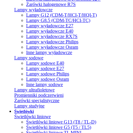
Żarówki halogenowe R7S
Lampy wyładowcze
Lampy G12 (CDM-T/HCI-T/HQI-T)
Lampy G8.5 (CDM-TC/HCI-TC)
Lampy wyładowcze E27
Lampy wyładowcze E40
Lampy wyładowcze RX7S
Lampy wyładowcze Philips
Lampy wyładowcze Osram
Inne lampy wyładowcze
Lampy sodowe
Lampy sodowe E40
Lampy sodowe E27
Lampy sodowe Philips
Lampy sodowe Osram
Inne lampy sodowe
Lampy ultrafioletowe
Promienniki podczerwieni
Żarówki specjalistyczne
Lampy studyjne
Świetlówki
Świetlówki liniowe
Świetlówki liniowe G13 (T8 / TL-D)
Świetlówki liniowe G5 (T5 / TL5)
Świetlówki liniowe TL MINI