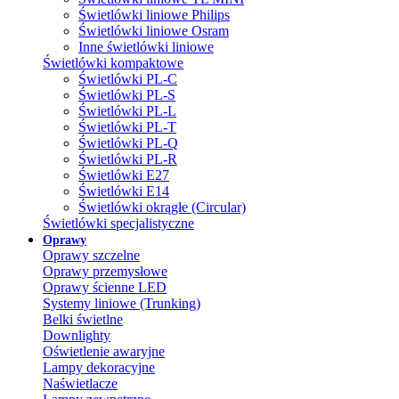
Świetlówki liniowe Philips
Świetlówki liniowe Osram
Inne świetlówki liniowe
Świetlówki kompaktowe
Świetlówki PL-C
Świetlówki PL-S
Świetlówki PL-L
Świetlówki PL-T
Świetlówki PL-Q
Świetlówki PL-R
Świetlówki E27
Świetlówki E14
Świetlówki okrągłe (Circular)
Świetlówki specjalistyczne
Oprawy
Oprawy szczelne
Oprawy przemysłowe
Oprawy ścienne LED
Systemy liniowe (Trunking)
Belki świetlne
Downlighty
Oświetlenie awaryjne
Lampy dekoracyjne
Naświetlacze