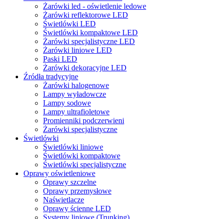
Żarówki led - oświetlenie ledowe
Żarówki reflektorowe LED
Świetlówki LED
Świetlówki kompaktowe LED
Żarówki specjalistyczne LED
Żarówki liniowe LED
Paski LED
Żarówki dekoracyjne LED
Źródła tradycyjne
Żarówki halogenowe
Lampy wyładowcze
Lampy sodowe
Lampy ultrafioletowe
Promienniki podczerwieni
Żarówki specjalistyczne
Świetlówki
Świetlówki liniowe
Świetlówki kompaktowe
Świetlówki specjalistyczne
Oprawy oświetleniowe
Oprawy szczelne
Oprawy przemysłowe
Naświetlacze
Oprawy ścienne LED
Systemy liniowe (Trunking)