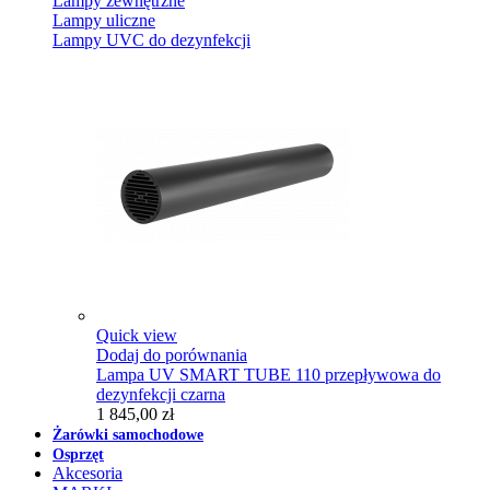
Lampy zewnętrzne
Lampy uliczne
Lampy UVC do dezynfekcji
Quick view
Dodaj do porównania
Lampa UV SMART TUBE 110 przepływowa do
dezynfekcji czarna
1 845,00 zł
Żarówki samochodowe
Osprzęt
Akcesoria