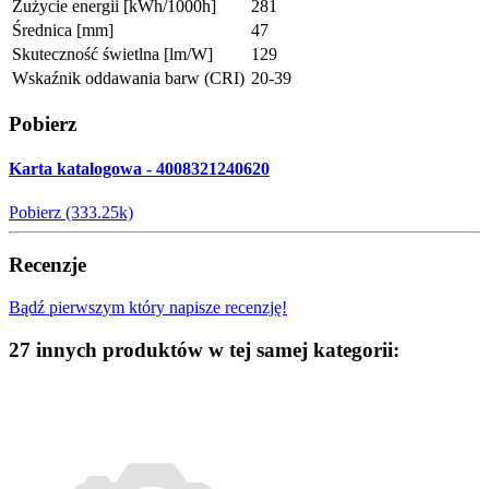
Zużycie energii [kWh/1000h]
281
Średnica [mm]
47
Skuteczność świetlna [lm/W]
129
Wskaźnik oddawania barw (CRI)
20-39
Pobierz
Karta katalogowa - 4008321240620
Pobierz (333.25k)
Recenzje
Bądź pierwszym który napisze recenzję!
27 innych produktów w tej samej kategorii: