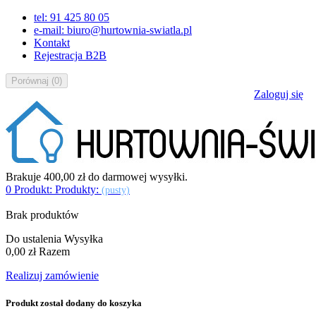
tel: 91 425 80 05
e-mail: biuro@hurtownia-swiatla.pl
Kontakt
Rejestracja B2B
Porównaj
(
0
)
Zaloguj się
Brakuje
400,00 zł
do darmowej wysyłki.
0
Produkt:
Produkty:
(pusty)
Brak produktów
Do ustalenia
Wysyłka
0,00 zł
Razem
Realizuj zamówienie
Produkt został dodany do koszyka