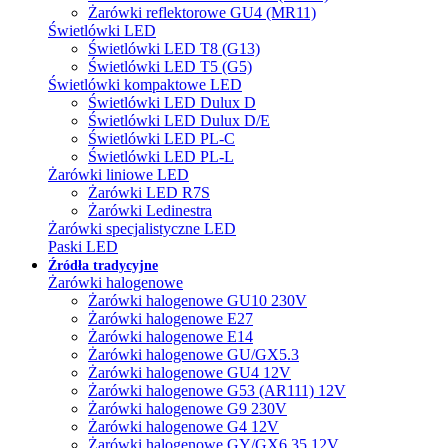
Żarówki reflektorowe GU4 (MR11)
Świetlówki LED
Świetlówki LED T8 (G13)
Świetlówki LED T5 (G5)
Świetlówki kompaktowe LED
Świetlówki LED Dulux D
Świetlówki LED Dulux D/E
Świetlówki LED PL-C
Świetlówki LED PL-L
Żarówki liniowe LED
Żarówki LED R7S
Żarówki Ledinestra
Żarówki specjalistyczne LED
Paski LED
Źródła tradycyjne
Żarówki halogenowe
Żarówki halogenowe GU10 230V
Żarówki halogenowe E27
Żarówki halogenowe E14
Żarówki halogenowe GU/GX5.3
Żarówki halogenowe GU4 12V
Żarówki halogenowe G53 (AR111) 12V
Żarówki halogenowe G9 230V
Żarówki halogenowe G4 12V
Żarówki halogenowe GY/GX6.35 12V