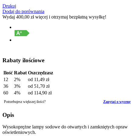
Drukuj
Dodaj do porównania
Wydaj
400,00 zł
więcej i otrzymaj bezpłatną wysyłkę!
Rabaty ilościowe
Ilość
Rabat
Oszczędzasz
12
2%
od
11,49 zł
36
3%
od
51,70 zł
60
4%
od
114,90 zł
Potrzebujesz większej ilości?
Zapytaj o wycenę
Opis
Wysokoprężne lampy sodowe do otwartych i zamkniętych opraw
oświetleniowych.