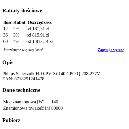
Rabaty ilościowe
Ilość
Rabat
Oszczędzasz
12
2%
od
181,31 zł
36
3%
od
815,91 zł
60
4%
od
1 813,14 zł
Potrzebujesz większej ilości?
Zapytaj o wycenę
Opis
Philips Statecznik HID-PV Xt 140 CPO Q 208-277V
EAN: 8718291241478
Dane techniczne
Moc znamionowa [W]
140
Znamionowa trwałość [h]
80000
Pobierz