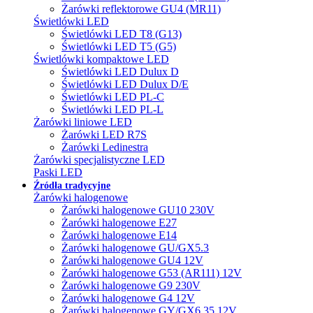
Żarówki reflektorowe GU4 (MR11)
Świetlówki LED
Świetlówki LED T8 (G13)
Świetlówki LED T5 (G5)
Świetlówki kompaktowe LED
Świetlówki LED Dulux D
Świetlówki LED Dulux D/E
Świetlówki LED PL-C
Świetlówki LED PL-L
Żarówki liniowe LED
Żarówki LED R7S
Żarówki Ledinestra
Żarówki specjalistyczne LED
Paski LED
Źródła tradycyjne
Żarówki halogenowe
Żarówki halogenowe GU10 230V
Żarówki halogenowe E27
Żarówki halogenowe E14
Żarówki halogenowe GU/GX5.3
Żarówki halogenowe GU4 12V
Żarówki halogenowe G53 (AR111) 12V
Żarówki halogenowe G9 230V
Żarówki halogenowe G4 12V
Żarówki halogenowe GY/GX6.35 12V