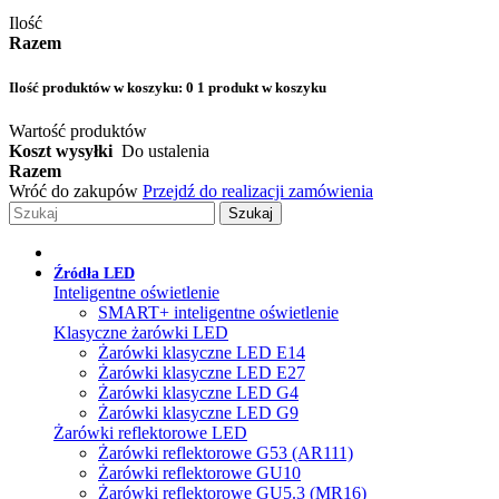
Ilość
Razem
Ilość produktów w koszyku:
0
1 produkt w koszyku
Wartość produktów
Koszt wysyłki
Do ustalenia
Razem
Wróć do zakupów
Przejdź do realizacji zamówienia
Szukaj
Źródła LED
Inteligentne oświetlenie
SMART+ inteligentne oświetlenie
Klasyczne żarówki LED
Żarówki klasyczne LED E14
Żarówki klasyczne LED E27
Żarówki klasyczne LED G4
Żarówki klasyczne LED G9
Żarówki reflektorowe LED
Żarówki reflektorowe G53 (AR111)
Żarówki reflektorowe GU10
Żarówki reflektorowe GU5.3 (MR16)