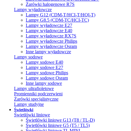
Żarówki halogenowe R7S
Lampy wyładowcze
Lampy G12 (CDM-T/HCI-T/HQI-T)
Lampy G8.5 (CDM-TC/HCI-TC)
Lampy wyładowcze E27
Lampy wyładowcze E40
Lampy wyładowcze RX7S
Lampy wyładowcze Philips
Lampy wyładowcze Osram
Inne lampy wyładowcze
Lampy sodowe
Lampy sodowe E40
Lampy sodowe E27
Lampy sodowe Philips
Lampy sodowe Osram
Inne lampy sodowe
Lampy ultrafioletowe
Promienniki podczerwieni
Żarówki specjalistyczne
Lampy studyjne
Świetlówki
Świetlówki liniowe
Świetlówki liniowe G13 (T8 / TL-D)
Świetlówki liniowe G5 (T5 / TL5)
Świetlówki liniowe TL MINI