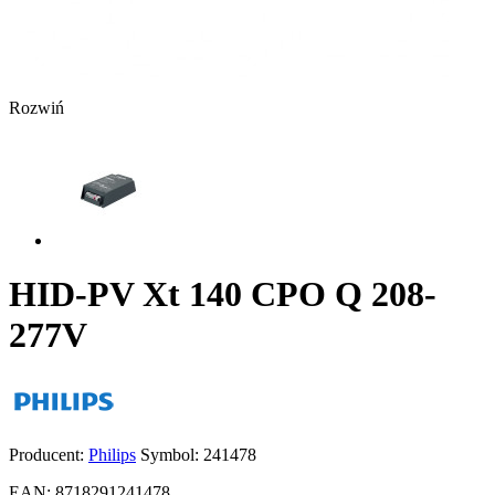
Rozwiń
HID-PV Xt 140 CPO Q 208-
277V
Producent:
Philips
Symbol:
241478
EAN:
8718291241478