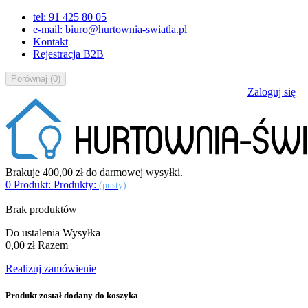
tel: 91 425 80 05
e-mail: biuro@hurtownia-swiatla.pl
Kontakt
Rejestracja B2B
Porównaj
(
0
)
Zaloguj się
Brakuje
400,00 zł
do darmowej wysyłki.
0
Produkt:
Produkty:
(pusty)
Brak produktów
Do ustalenia
Wysyłka
0,00 zł
Razem
Realizuj zamówienie
Produkt został dodany do koszyka