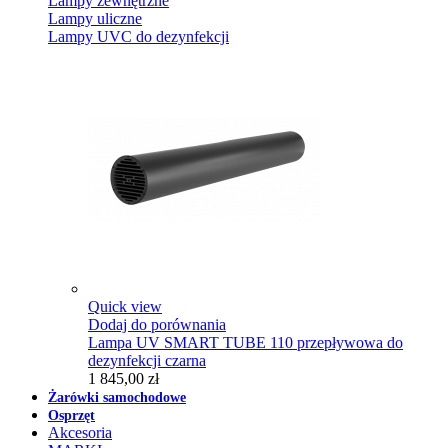
Lampy zewnętrzne
Lampy uliczne
Lampy UVC do dezynfekcji
Quick view
Dodaj do porównania
Lampa UV SMART TUBE 110 przepływowa do
dezynfekcji czarna
1 845,00 zł
Żarówki samochodowe
Osprzęt
Akcesoria