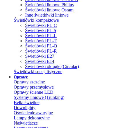
Świetlówki liniowe Philips
Świetlówki liniowe Osram
Inne świetlówki liniowe
Świetlówki kompaktowe
Świetlówki PL-C
Świetlówki PL-S
Świetlówki PL-L
Świetlówki PL-T
Świetlówki PL-Q
Świetlówki PL-R
Świetlówki E27
Świetlówki E14
Świetlówki okrągłe (Circular)
Świetlówki specjalistyczne
Oprawy
Oprawy szczelne
Oprawy przemysłowe
Oprawy ścienne LED
Systemy liniowe (Trunking)
Belki świetlne
Downlighty
Oświetlenie awaryjne
Lampy dekoracyjne
Naświetlacze