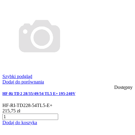
Szybki podgląd
Dodaj do porównania
Dostępny
HF-Ri TD 2 28/35/49/54 TL5 E+ 195-240V
HF-RI-TD228-54TL5-E+
215,75 zł
Dodaj do koszyka