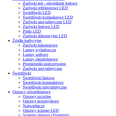
Żarówki led - oświetlenie ledowe
Żarówki reflektorowe LED
Świetlówki LED
Świetlówki kompaktowe LED
Żarówki specjalistyczne LED
Żarówki liniowe LED
Paski LED
Żarówki dekoracyjne LED
Źródła tradycyjne
Żarówki halogenowe
Lampy wyładowcze
Lampy sodowe
Lampy ultrafioletowe
Promienniki podczerwieni
Żarówki specjalistyczne
Świetlówki
Świetlówki liniowe
Świetlówki kompaktowe
Świetlówki specjalistyczne
Oprawy oświetleniowe
Oprawy szczelne
Oprawy przemysłowe
Naświetlacze
Oprawy ścienne LED
Systemy liniowe (Trunking)