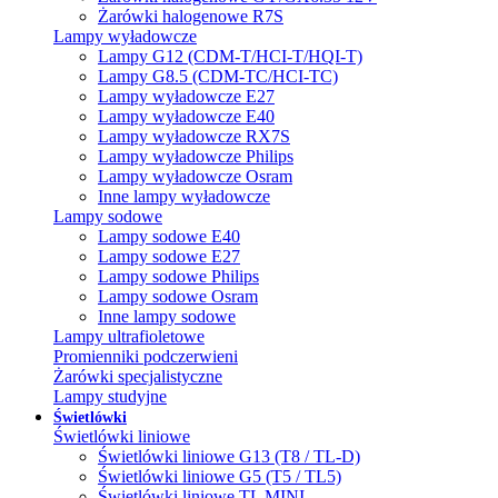
Żarówki halogenowe R7S
Lampy wyładowcze
Lampy G12 (CDM-T/HCI-T/HQI-T)
Lampy G8.5 (CDM-TC/HCI-TC)
Lampy wyładowcze E27
Lampy wyładowcze E40
Lampy wyładowcze RX7S
Lampy wyładowcze Philips
Lampy wyładowcze Osram
Inne lampy wyładowcze
Lampy sodowe
Lampy sodowe E40
Lampy sodowe E27
Lampy sodowe Philips
Lampy sodowe Osram
Inne lampy sodowe
Lampy ultrafioletowe
Promienniki podczerwieni
Żarówki specjalistyczne
Lampy studyjne
Świetlówki
Świetlówki liniowe
Świetlówki liniowe G13 (T8 / TL-D)
Świetlówki liniowe G5 (T5 / TL5)
Świetlówki liniowe TL MINI