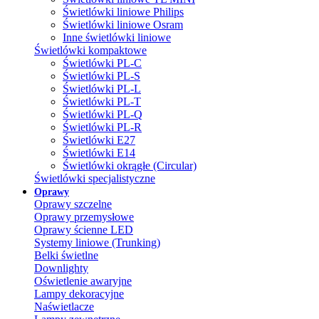
Świetlówki liniowe Philips
Świetlówki liniowe Osram
Inne świetlówki liniowe
Świetlówki kompaktowe
Świetlówki PL-C
Świetlówki PL-S
Świetlówki PL-L
Świetlówki PL-T
Świetlówki PL-Q
Świetlówki PL-R
Świetlówki E27
Świetlówki E14
Świetlówki okrągłe (Circular)
Świetlówki specjalistyczne
Oprawy
Oprawy szczelne
Oprawy przemysłowe
Oprawy ścienne LED
Systemy liniowe (Trunking)
Belki świetlne
Downlighty
Oświetlenie awaryjne
Lampy dekoracyjne
Naświetlacze