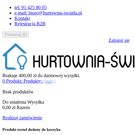
tel: 91 425 80 05
e-mail: biuro@hurtownia-swiatla.pl
Kontakt
Rejestracja B2B
Porównaj
(
0
)
Zaloguj się
Brakuje
400,00 zł
do darmowej wysyłki.
0
Produkt:
Produkty:
(pusty)
Brak produktów
Do ustalenia
Wysyłka
0,00 zł
Razem
Realizuj zamówienie
Produkt został dodany do koszyka