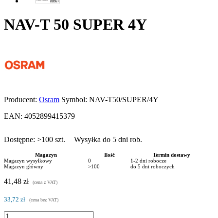
NAV-T 50 SUPER 4Y
Producent:
Osram
Symbol:
NAV-T50/SUPER/4Y
EAN:
4052899415379
Dostępne:
>100
szt.
Wysyłka do 5 dni rob.
Magazyn
Ilość
Termin dostawy
Magazyn wysyłkowy
0
1-2 dni robocze
Magazyn główny
>100
do 5 dni roboczych
41,48 zł
(cena z VAT)
33,72 zł
(cena bez VAT)