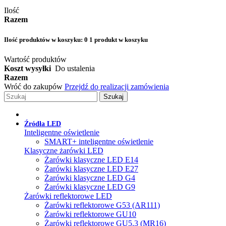
Ilość
Razem
Ilość produktów w koszyku:
0
1 produkt w koszyku
Wartość produktów
Koszt wysyłki
Do ustalenia
Razem
Wróć do zakupów
Przejdź do realizacji zamówienia
Szukaj
Źródła LED
Inteligentne oświetlenie
SMART+ inteligentne oświetlenie
Klasyczne żarówki LED
Żarówki klasyczne LED E14
Żarówki klasyczne LED E27
Żarówki klasyczne LED G4
Żarówki klasyczne LED G9
Żarówki reflektorowe LED
Żarówki reflektorowe G53 (AR111)
Żarówki reflektorowe GU10
Żarówki reflektorowe GU5.3 (MR16)