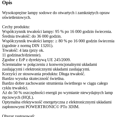
Opis
Wysokoprężne lampy sodowe do otwartych i zamkniętych opraw
oświetleniowych.
Cechy produktu:
Współczynnik trwałości lampy: 95 % po 16 000 godzin świecenia.
Średnia trwałość: do 36 000 godzin.
Współczynnik trwałości lampy: ≥ 80 % po 16 000 godzin świecenia
(zgodnie z normą DIN 13201).
Trwałość: 4 lata (przy ok.
11 godzinach/dziennie).
Zgodne z ErP z dyrektywą UE 245/2009.
Ściemnialne w połączeniu z konwencjonalnymi układami
zasilającymi i elektronicznymi układami zasilającymi.
Korzyści ze stosowania produktu: Długa trwałość.
Bardzo wysoka skuteczność świetlna.
Bardzo dobre zachowanie strumienia świetlnego w ciągu całego
cyklu trwałości.
Aż do 50 % oszczędności energii po wymianie niewydajnych lamp
rtęciowych (HQL).
Optymalna efektywność energetyczna z elektronicznymi układami
zapłonowymi POWERTRONIC© PTo 3DIM.
Obszar zastosowań: