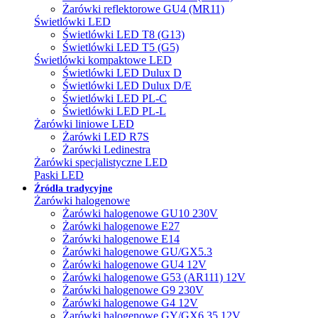
Żarówki reflektorowe GU4 (MR11)
Świetlówki LED
Świetlówki LED T8 (G13)
Świetlówki LED T5 (G5)
Świetlówki kompaktowe LED
Świetlówki LED Dulux D
Świetlówki LED Dulux D/E
Świetlówki LED PL-C
Świetlówki LED PL-L
Żarówki liniowe LED
Żarówki LED R7S
Żarówki Ledinestra
Żarówki specjalistyczne LED
Paski LED
Źródła tradycyjne
Żarówki halogenowe
Żarówki halogenowe GU10 230V
Żarówki halogenowe E27
Żarówki halogenowe E14
Żarówki halogenowe GU/GX5.3
Żarówki halogenowe GU4 12V
Żarówki halogenowe G53 (AR111) 12V
Żarówki halogenowe G9 230V
Żarówki halogenowe G4 12V
Żarówki halogenowe GY/GX6.35 12V