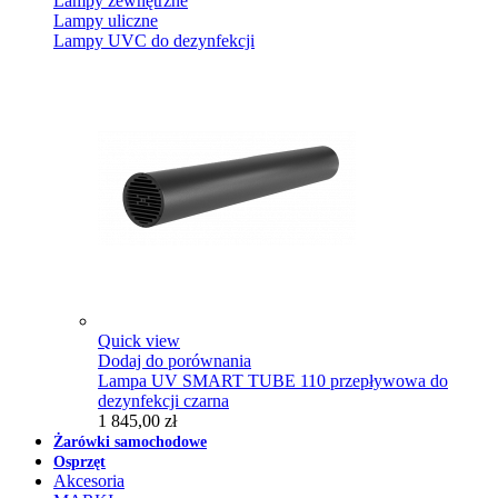
Lampy zewnętrzne
Lampy uliczne
Lampy UVC do dezynfekcji
Quick view
Dodaj do porównania
Lampa UV SMART TUBE 110 przepływowa do
dezynfekcji czarna
1 845,00 zł
Żarówki samochodowe
Osprzęt
Akcesoria