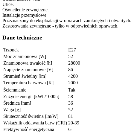
Ulice.
Oświetlenie zewnętrzne.
Instalacje przemysłowe.
Przeznaczony do eksploatacji w oprawach zamkniętych i otwartych.
Zastosowania zewnętrzne - tylko w odpowiednich oprawach.
Dane techniczne
Trzonek
E27
Moc znamionowa [W]
52
Znamionowa trwałość [h]
28000
Napięcie znamionowe [V]
86
Strumień świetlny [lm]
4200
Temperatura barwowa [K]
2000
Ściemnianie
Tak
Zużycie energii [kWh/1000h]
58
Średnica [mm]
36
Waga [g]
52
Skuteczność świetlna [lm/W]
81
Wskaźnik oddawania barw (CRI)
20-39
Efektywność energetyczna
G