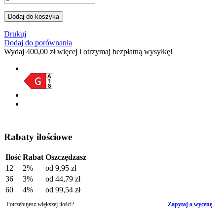
Dodaj do koszyka
Drukuj
Dodaj do porównania
Wydaj
400,00 zł
więcej i otrzymaj bezpłatną wysyłkę!
Rabaty ilościowe
Ilość
Rabat
Oszczędzasz
12
2%
od
9,95 zł
36
3%
od
44,79 zł
60
4%
od
99,54 zł
Potrzebujesz większej ilości?
Zapytaj o wycenę