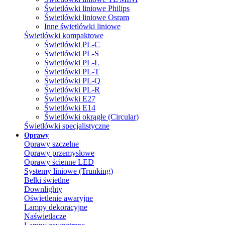
Świetlówki liniowe Philips
Świetlówki liniowe Osram
Inne świetlówki liniowe
Świetlówki kompaktowe
Świetlówki PL-C
Świetlówki PL-S
Świetlówki PL-L
Świetlówki PL-T
Świetlówki PL-Q
Świetlówki PL-R
Świetlówki E27
Świetlówki E14
Świetlówki okrągłe (Circular)
Świetlówki specjalistyczne
Oprawy
Oprawy szczelne
Oprawy przemysłowe
Oprawy ścienne LED
Systemy liniowe (Trunking)
Belki świetlne
Downlighty
Oświetlenie awaryjne
Lampy dekoracyjne
Naświetlacze