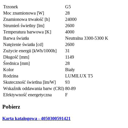
Trzonek
G5
Moc znamionowa [W]
28
Znamionowa trwałość [h]
24000
Strumień świetlny [lm]
2600
Temperatura barwowa [K]
4000
Barwa światła
Neutralna 3300-5300 K
Natężenie światła [cd]
2600
Zużycie energii [kWh/1000h]
31
Długość [mm]
1149
Średnica [mm]
28
Kolor
Biały
Rodzina
LUMILUX T5
Skuteczność świetlna [lm/W]
93
Wskaźnik oddawania barw (CRI)
80-89
Efektywność energetyczna
F
Pobierz
Karta katalogowa - 4050300591421