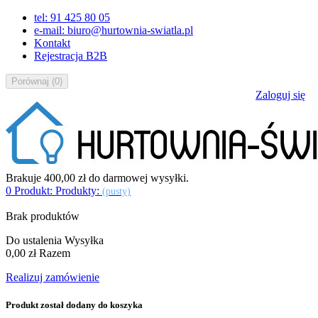
tel: 91 425 80 05
e-mail: biuro@hurtownia-swiatla.pl
Kontakt
Rejestracja B2B
Porównaj
(
0
)
Zaloguj się
Brakuje
400,00 zł
do darmowej wysyłki.
0
Produkt:
Produkty:
(pusty)
Brak produktów
Do ustalenia
Wysyłka
0,00 zł
Razem
Realizuj zamówienie
Produkt został dodany do koszyka