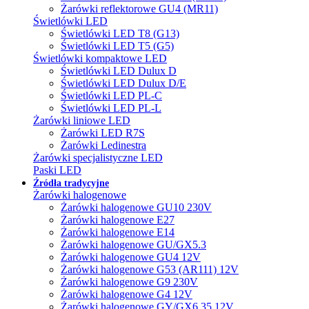
Żarówki reflektorowe GU4 (MR11)
Świetlówki LED
Świetlówki LED T8 (G13)
Świetlówki LED T5 (G5)
Świetlówki kompaktowe LED
Świetlówki LED Dulux D
Świetlówki LED Dulux D/E
Świetlówki LED PL-C
Świetlówki LED PL-L
Żarówki liniowe LED
Żarówki LED R7S
Żarówki Ledinestra
Żarówki specjalistyczne LED
Paski LED
Źródła tradycyjne
Żarówki halogenowe
Żarówki halogenowe GU10 230V
Żarówki halogenowe E27
Żarówki halogenowe E14
Żarówki halogenowe GU/GX5.3
Żarówki halogenowe GU4 12V
Żarówki halogenowe G53 (AR111) 12V
Żarówki halogenowe G9 230V
Żarówki halogenowe G4 12V
Żarówki halogenowe GY/GX6.35 12V