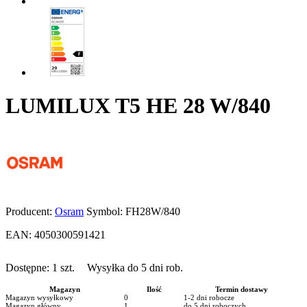
LUMILUX T5 HE 28 W/840
Producent:
Osram
Symbol:
FH28W/840
EAN:
4050300591421
Dostępne:
1
szt.
Wysyłka do 5 dni rob.
Magazyn
Ilość
Termin dostawy
Magazyn wysyłkowy
0
1-2 dni robocze
Magazyn główny
1
do 5 dni roboczych