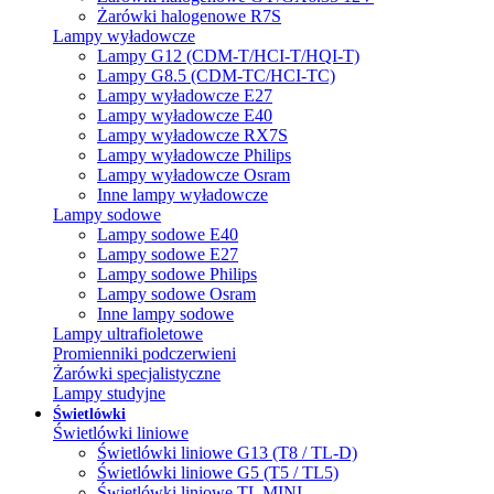
Żarówki halogenowe R7S
Lampy wyładowcze
Lampy G12 (CDM-T/HCI-T/HQI-T)
Lampy G8.5 (CDM-TC/HCI-TC)
Lampy wyładowcze E27
Lampy wyładowcze E40
Lampy wyładowcze RX7S
Lampy wyładowcze Philips
Lampy wyładowcze Osram
Inne lampy wyładowcze
Lampy sodowe
Lampy sodowe E40
Lampy sodowe E27
Lampy sodowe Philips
Lampy sodowe Osram
Inne lampy sodowe
Lampy ultrafioletowe
Promienniki podczerwieni
Żarówki specjalistyczne
Lampy studyjne
Świetlówki
Świetlówki liniowe
Świetlówki liniowe G13 (T8 / TL-D)
Świetlówki liniowe G5 (T5 / TL5)
Świetlówki liniowe TL MINI