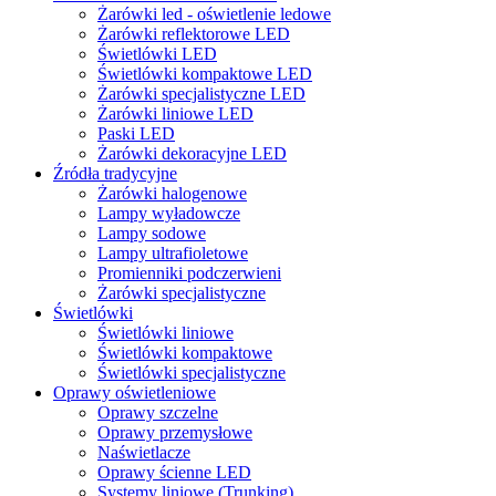
Żarówki led - oświetlenie ledowe
Żarówki reflektorowe LED
Świetlówki LED
Świetlówki kompaktowe LED
Żarówki specjalistyczne LED
Żarówki liniowe LED
Paski LED
Żarówki dekoracyjne LED
Źródła tradycyjne
Żarówki halogenowe
Lampy wyładowcze
Lampy sodowe
Lampy ultrafioletowe
Promienniki podczerwieni
Żarówki specjalistyczne
Świetlówki
Świetlówki liniowe
Świetlówki kompaktowe
Świetlówki specjalistyczne
Oprawy oświetleniowe
Oprawy szczelne
Oprawy przemysłowe
Naświetlacze
Oprawy ścienne LED
Systemy liniowe (Trunking)