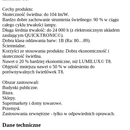
Cechy produktu:
Skuteczność świetlna: do 104 lm/W.
Bardzo dobre zachowanie strumienia świetlnego: 90 % w ciągu
całego cyklu trwałości lampy.
Długa średnia trwałość: do 24 000 h (z elektronicznym układem
zasilającym QUICKTRONIC©).
Dobra klasa oddawania barw: 1B (Ra: 80…89).
Ściemnialne.
Korzyści ze stosowania produktu: Dobra ekonomiczność i
skuteczność świetlna.
Nawet o 20 % bardziej ekonomiczne, niż LUMILUX© T8.
Objętość mniejsza nawet o 50 % w odniesieniu do
porównywalnych świetlówek T8.
Obszar zastosowań:
Budynki publiczne.
Biura.
Sklepy.
Supermarkety i domy towarowe.
Przemysł.
Zastosowania zewnętrzne - tylko w odpowiednich oprawach.
Dane techniczne