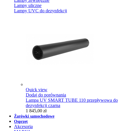
Lampy zewnętrzne
Lampy uliczne
Lampy UVC do dezynfekcji
Quick view
Dodaj do porównania
Lampa UV SMART TUBE 110 przepływowa do
dezynfekcji czarna
1 845,00 zł
Żarówki samochodowe
Osprzęt
Akcesoria