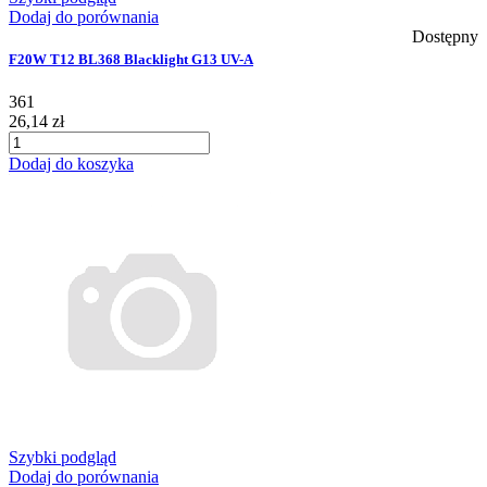
Dodaj do porównania
Dostępny
F20W T12 BL368 Blacklight G13 UV-A
361
26,14 zł
Dodaj do koszyka
Szybki podgląd
Dodaj do porównania