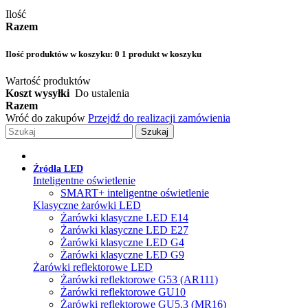
Ilość
Razem
Ilość produktów w koszyku:
0
1 produkt w koszyku
Wartość produktów
Koszt wysyłki
Do ustalenia
Razem
Wróć do zakupów
Przejdź do realizacji zamówienia
Szukaj
Źródła LED
Inteligentne oświetlenie
SMART+ inteligentne oświetlenie
Klasyczne żarówki LED
Żarówki klasyczne LED E14
Żarówki klasyczne LED E27
Żarówki klasyczne LED G4
Żarówki klasyczne LED G9
Żarówki reflektorowe LED
Żarówki reflektorowe G53 (AR111)
Żarówki reflektorowe GU10
Żarówki reflektorowe GU5.3 (MR16)