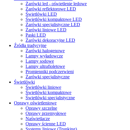
Żarówki led - oświetlenie ledowe
Żarówki reflektorowe LED
Świetlówki LED
Świetlówki kompaktowe LED
Żarówki specjalistyczne LED
Żarówki liniowe LED
Paski LED
Żarówki dekoracyjne LED
Źródła tradycyjne
Żarówki halogenowe
Lampy wyładowcze
Lampy sodowe
Lampy ultrafioletowe
Promienniki podczerwieni
Żarówki specjalistyczne
Świetlówki
Świetlówki liniowe
Świetlówki kompaktowe
Świetlówki specjalistyczne
Oprawy oświetleniowe
Oprawy szczelne
Oprawy przemysłowe
Naświetlacze
Oprawy ścienne LED
Systemy liniowe (Trunking)