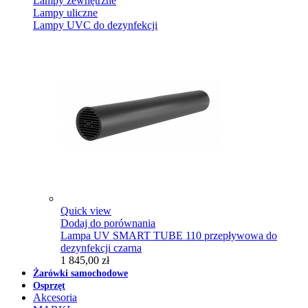
Lampy zewnętrzne
Lampy uliczne
Lampy UVC do dezynfekcji
Quick view
Dodaj do porównania
Lampa UV SMART TUBE 110 przepływowa do
dezynfekcji czarna
1 845,00 zł
Żarówki samochodowe
Osprzęt
Akcesoria