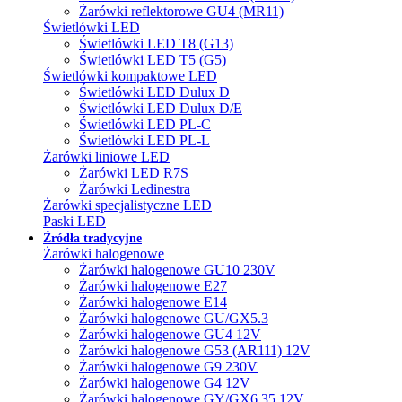
Żarówki reflektorowe GU4 (MR11)
Świetlówki LED
Świetlówki LED T8 (G13)
Świetlówki LED T5 (G5)
Świetlówki kompaktowe LED
Świetlówki LED Dulux D
Świetlówki LED Dulux D/E
Świetlówki LED PL-C
Świetlówki LED PL-L
Żarówki liniowe LED
Żarówki LED R7S
Żarówki Ledinestra
Żarówki specjalistyczne LED
Paski LED
Źródła tradycyjne
Żarówki halogenowe
Żarówki halogenowe GU10 230V
Żarówki halogenowe E27
Żarówki halogenowe E14
Żarówki halogenowe GU/GX5.3
Żarówki halogenowe GU4 12V
Żarówki halogenowe G53 (AR111) 12V
Żarówki halogenowe G9 230V
Żarówki halogenowe G4 12V
Żarówki halogenowe GY/GX6.35 12V