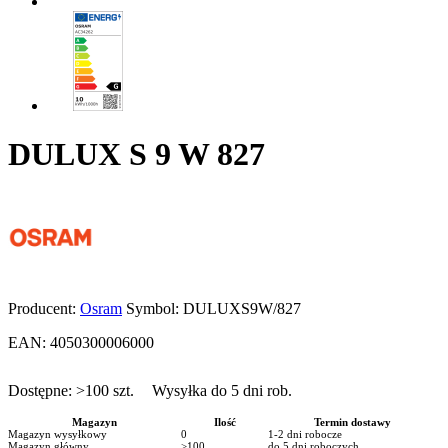
DULUX S 9 W 827
Producent:
Osram
Symbol:
DULUXS9W/827
EAN:
4050300006000
Dostępne:
>100
szt.
Wysyłka do 5 dni rob.
Magazyn
Ilość
Termin dostawy
Magazyn wysyłkowy
0
1-2 dni robocze
Magazyn główny
>100
do 5 dni roboczych