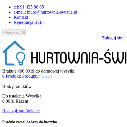
tel: 91 425 80 05
e-mail: biuro@hurtownia-swiatla.pl
Kontakt
Rejestracja B2B
Porównaj
(
0
)
Zaloguj się
Brakuje
400,00 zł
do darmowej wysyłki.
0
Produkt:
Produkty:
(pusty)
Brak produktów
Do ustalenia
Wysyłka
0,00 zł
Razem
Realizuj zamówienie
Produkt został dodany do koszyka