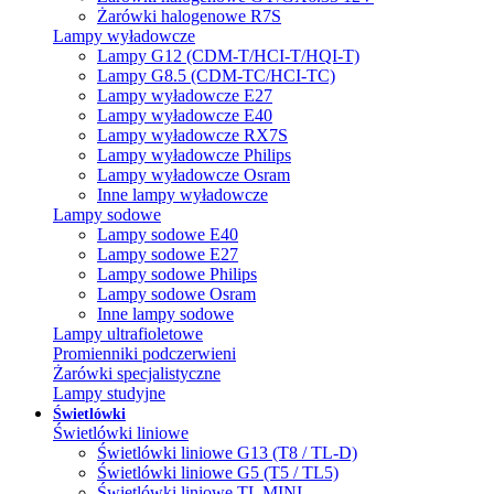
Żarówki halogenowe R7S
Lampy wyładowcze
Lampy G12 (CDM-T/HCI-T/HQI-T)
Lampy G8.5 (CDM-TC/HCI-TC)
Lampy wyładowcze E27
Lampy wyładowcze E40
Lampy wyładowcze RX7S
Lampy wyładowcze Philips
Lampy wyładowcze Osram
Inne lampy wyładowcze
Lampy sodowe
Lampy sodowe E40
Lampy sodowe E27
Lampy sodowe Philips
Lampy sodowe Osram
Inne lampy sodowe
Lampy ultrafioletowe
Promienniki podczerwieni
Żarówki specjalistyczne
Lampy studyjne
Świetlówki
Świetlówki liniowe
Świetlówki liniowe G13 (T8 / TL-D)
Świetlówki liniowe G5 (T5 / TL5)
Świetlówki liniowe TL MINI