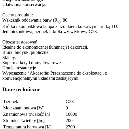
Ułatwiona konserwacja.
Cechy produktu:
Wskaźnik oddawania barw (R
: 80.
a)
Krótka i kompaktowa lampa z trzonkiem kołkowym i rurką 1U.
Jednotrzonkowa, trzonek 2-kołkowy wtykowy G23.
Obszar zastosowań:
Idealne do ekonomicznej iluminacji i dekoracji.
Biura, budynki publiczne.
Sklepy.
Supermarkety i domy towarowe.
Hotele, restauracje.
Wyposażenie / Akcesoria: Przeznaczone do eksploatacji z
konwencjonalnymi układami zasilającymi.
Dane techniczne
Trzonek
G23
Moc znamionowa [W]
9
Znamionowa trwałość [h]
10000
Strumień świetlny [lm]
200
Temperatura barwowa [K]
2700