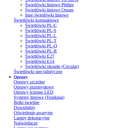
Świetlówki liniowe Philips
Świetlówki liniowe Osram
Inne świetlówki liniowe
Świetlówki kompaktowe
Świetlówki PL-C
Świetlówki PL-S
Świetlówki PL-L
Świetlówki PL-T
Świetlówki PL-Q
Świetlówki PL-R
Świetlówki E27
Świetlówki E14
Świetlówki okrągłe (Circular)
Świetlówki specjalistyczne
Oprawy
Oprawy szczelne
Oprawy przemysłowe
Oprawy ścienne LED
Systemy liniowe (Trunking)
Belki świetlne
Downlighty
Oświetlenie awaryjne
Lampy dekoracyjne
Naświetlacze