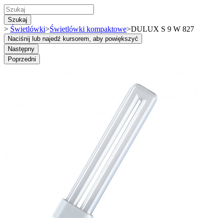
Szukaj
>
Świetlówki
>
Świetlówki kompaktowe
>
DULUX S 9 W 827
Naciśnij lub najedź kursorem, aby powiększyć
Następny
Poprzedni