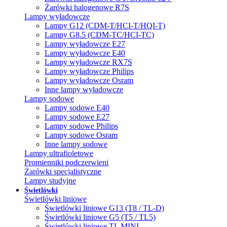
Żarówki halogenowe R7S
Lampy wyładowcze
Lampy G12 (CDM-T/HCI-T/HQI-T)
Lampy G8.5 (CDM-TC/HCI-TC)
Lampy wyładowcze E27
Lampy wyładowcze E40
Lampy wyładowcze RX7S
Lampy wyładowcze Philips
Lampy wyładowcze Osram
Inne lampy wyładowcze
Lampy sodowe
Lampy sodowe E40
Lampy sodowe E27
Lampy sodowe Philips
Lampy sodowe Osram
Inne lampy sodowe
Lampy ultrafioletowe
Promienniki podczerwieni
Żarówki specjalistyczne
Lampy studyjne
Świetlówki
Świetlówki liniowe
Świetlówki liniowe G13 (T8 / TL-D)
Świetlówki liniowe G5 (T5 / TL5)
Świetlówki liniowe TL MINI