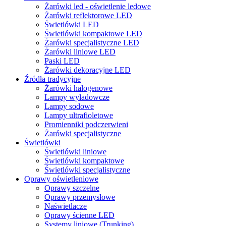
Żarówki led - oświetlenie ledowe
Żarówki reflektorowe LED
Świetlówki LED
Świetlówki kompaktowe LED
Żarówki specjalistyczne LED
Żarówki liniowe LED
Paski LED
Żarówki dekoracyjne LED
Źródła tradycyjne
Żarówki halogenowe
Lampy wyładowcze
Lampy sodowe
Lampy ultrafioletowe
Promienniki podczerwieni
Żarówki specjalistyczne
Świetlówki
Świetlówki liniowe
Świetlówki kompaktowe
Świetlówki specjalistyczne
Oprawy oświetleniowe
Oprawy szczelne
Oprawy przemysłowe
Naświetlacze
Oprawy ścienne LED
Systemy liniowe (Trunking)