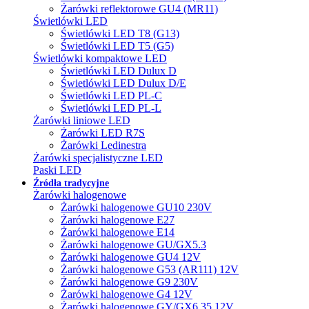
Żarówki reflektorowe GU4 (MR11)
Świetlówki LED
Świetlówki LED T8 (G13)
Świetlówki LED T5 (G5)
Świetlówki kompaktowe LED
Świetlówki LED Dulux D
Świetlówki LED Dulux D/E
Świetlówki LED PL-C
Świetlówki LED PL-L
Żarówki liniowe LED
Żarówki LED R7S
Żarówki Ledinestra
Żarówki specjalistyczne LED
Paski LED
Źródła tradycyjne
Żarówki halogenowe
Żarówki halogenowe GU10 230V
Żarówki halogenowe E27
Żarówki halogenowe E14
Żarówki halogenowe GU/GX5.3
Żarówki halogenowe GU4 12V
Żarówki halogenowe G53 (AR111) 12V
Żarówki halogenowe G9 230V
Żarówki halogenowe G4 12V
Żarówki halogenowe GY/GX6.35 12V