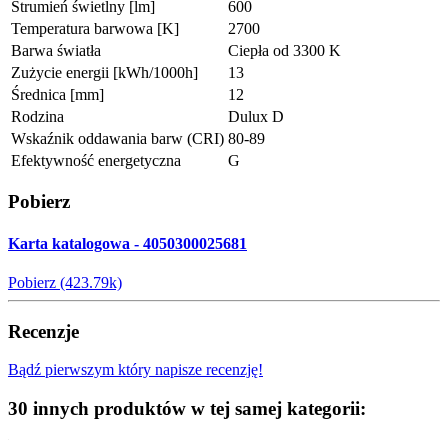
Strumień świetlny [lm]
600
Temperatura barwowa [K]
2700
Barwa światła
Ciepła od 3300 K
Zużycie energii [kWh/1000h]
13
Średnica [mm]
12
Rodzina
Dulux D
Wskaźnik oddawania barw (CRI)
80-89
Efektywność energetyczna
G
Pobierz
Karta katalogowa - 4050300025681
Pobierz (423.79k)
Recenzje
Bądź pierwszym który napisze recenzję!
30 innych produktów w tej samej kategorii: