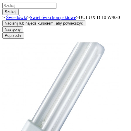
Szukaj
>
Świetlówki
>
Świetlówki kompaktowe
>
DULUX D 10 W/830
Naciśnij lub najedź kursorem, aby powiększyć
Następny
Poprzedni