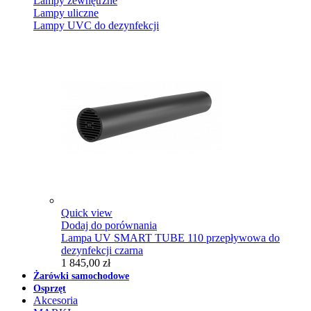
Lampy zewnętrzne
Lampy uliczne
Lampy UVC do dezynfekcji
Quick view
Dodaj do porównania
Lampa UV SMART TUBE 110 przepływowa do
dezynfekcji czarna
1 845,00 zł
Żarówki samochodowe
Osprzęt
Akcesoria