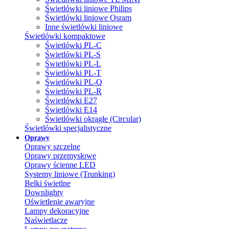
Świetlówki liniowe Philips
Świetlówki liniowe Osram
Inne świetlówki liniowe
Świetlówki kompaktowe
Świetlówki PL-C
Świetlówki PL-S
Świetlówki PL-L
Świetlówki PL-T
Świetlówki PL-Q
Świetlówki PL-R
Świetlówki E27
Świetlówki E14
Świetlówki okrągłe (Circular)
Świetlówki specjalistyczne
Oprawy
Oprawy szczelne
Oprawy przemysłowe
Oprawy ścienne LED
Systemy liniowe (Trunking)
Belki świetlne
Downlighty
Oświetlenie awaryjne
Lampy dekoracyjne
Naświetlacze