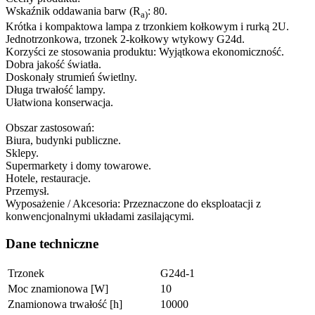
Wskaźnik oddawania barw (R
: 80.
a)
Krótka i kompaktowa lampa z trzonkiem kołkowym i rurką 2U.
Jednotrzonkowa, trzonek 2-kołkowy wtykowy G24d.
Korzyści ze stosowania produktu: Wyjątkowa ekonomiczność.
Dobra jakość światła.
Doskonały strumień świetlny.
Długa trwałość lampy.
Ułatwiona konserwacja.
Obszar zastosowań:
Biura, budynki publiczne.
Sklepy.
Supermarkety i domy towarowe.
Hotele, restauracje.
Przemysł.
Wyposażenie / Akcesoria: Przeznaczone do eksploatacji z
konwencjonalnymi układami zasilającymi.
Dane techniczne
Trzonek
G24d-1
Moc znamionowa [W]
10
Znamionowa trwałość [h]
10000