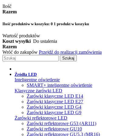
Ilość
Razem
Ilość produktów w koszyku:
0
1 produkt w koszyku
Wartość produktów
Koszt wysyłki
Do ustalenia
Razem
Wróć do zakupów
Przejdź do realizacji zamówienia
Szukaj
Źródła LED
Inteligentne oświetlenie
SMART+ inteligentne oświetlenie
Klasyczne żarówki LED
Żarówki klasyczne LED E14
Żarówki klasyczne LED E27
Żarówki klasyczne LED G4
Żarówki klasyczne LED G9
Żarówki reflektorowe LED
Żarówki reflektorowe G53 (AR111)
Żarówki reflektorowe GU10
Żarówki reflektorowe GU5.3 (MR16)