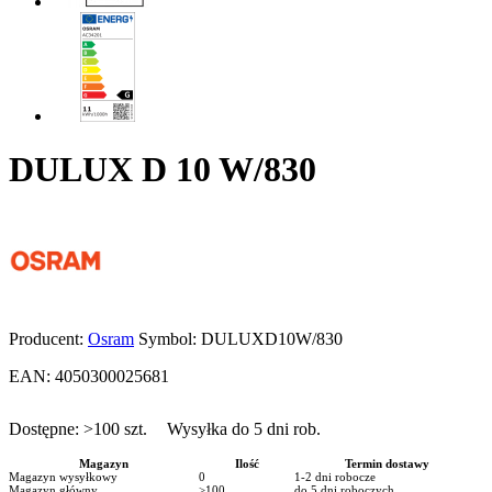
DULUX D 10 W/830
Producent:
Osram
Symbol:
DULUXD10W/830
EAN:
4050300025681
Dostępne:
>100
szt.
Wysyłka do 5 dni rob.
Magazyn
Ilość
Termin dostawy
Magazyn wysyłkowy
0
1-2 dni robocze
Magazyn główny
>100
do 5 dni roboczych