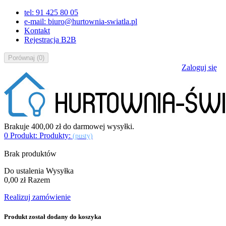
tel: 91 425 80 05
e-mail: biuro@hurtownia-swiatla.pl
Kontakt
Rejestracja B2B
Porównaj
(
0
)
Zaloguj się
Brakuje
400,00 zł
do darmowej wysyłki.
0
Produkt:
Produkty:
(pusty)
Brak produktów
Do ustalenia
Wysyłka
0,00 zł
Razem
Realizuj zamówienie
Produkt został dodany do koszyka