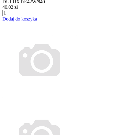
DULUXT/E42W/840
40,02 zł
Dodaj do koszyka