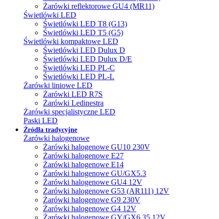
Żarówki reflektorowe GU4 (MR11)
Świetlówki LED
Świetlówki LED T8 (G13)
Świetlówki LED T5 (G5)
Świetlówki kompaktowe LED
Świetlówki LED Dulux D
Świetlówki LED Dulux D/E
Świetlówki LED PL-C
Świetlówki LED PL-L
Żarówki liniowe LED
Żarówki LED R7S
Żarówki Ledinestra
Żarówki specjalistyczne LED
Paski LED
Źródła tradycyjne
Żarówki halogenowe
Żarówki halogenowe GU10 230V
Żarówki halogenowe E27
Żarówki halogenowe E14
Żarówki halogenowe GU/GX5.3
Żarówki halogenowe GU4 12V
Żarówki halogenowe G53 (AR111) 12V
Żarówki halogenowe G9 230V
Żarówki halogenowe G4 12V
Żarówki halogenowe GY/GX6.35 12V