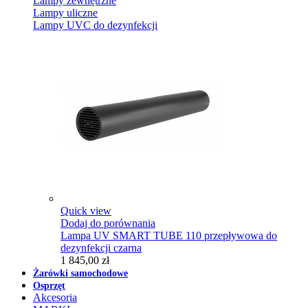
Lampy zewnętrzne
Lampy uliczne
Lampy UVC do dezynfekcji
Quick view
Dodaj do porównania
Lampa UV SMART TUBE 110 przepływowa do
dezynfekcji czarna
1 845,00 zł
Żarówki samochodowe
Osprzęt
Akcesoria