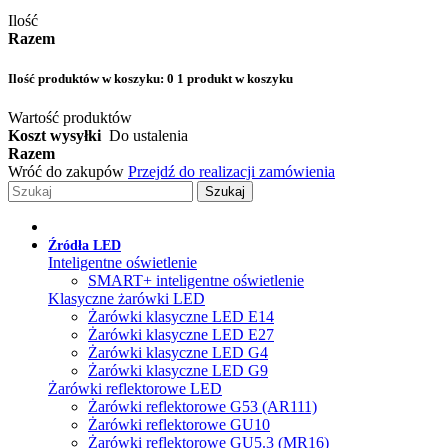
Ilość
Razem
Ilość produktów w koszyku:
0
1 produkt w koszyku
Wartość produktów
Koszt wysyłki
Do ustalenia
Razem
Wróć do zakupów
Przejdź do realizacji zamówienia
Szukaj
Źródła LED
Inteligentne oświetlenie
SMART+ inteligentne oświetlenie
Klasyczne żarówki LED
Żarówki klasyczne LED E14
Żarówki klasyczne LED E27
Żarówki klasyczne LED G4
Żarówki klasyczne LED G9
Żarówki reflektorowe LED
Żarówki reflektorowe G53 (AR111)
Żarówki reflektorowe GU10
Żarówki reflektorowe GU5.3 (MR16)