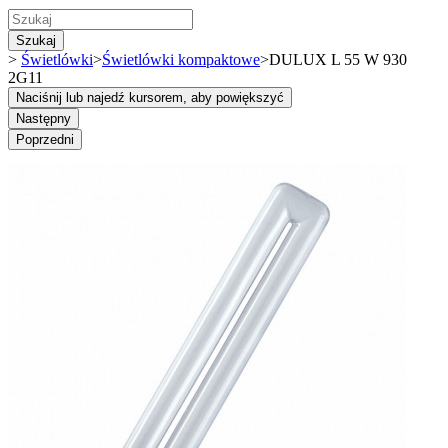
Szukaj
>
Świetlówki
>
Świetlówki kompaktowe
>
DULUX L 55 W 930
2G11
Naciśnij lub najedź kursorem, aby powiększyć
Następny
Poprzedni