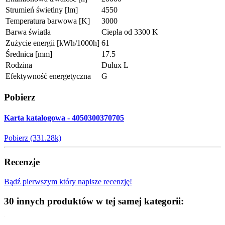
Strumień świetlny [lm]
4550
Temperatura barwowa [K]
3000
Barwa światła
Ciepła od 3300 K
Zużycie energii [kWh/1000h]
61
Średnica [mm]
17.5
Rodzina
Dulux L
Efektywność energetyczna
G
Pobierz
Karta katalogowa - 4050300370705
Pobierz (331.28k)
Recenzje
Bądź pierwszym który napisze recenzję!
30 innych produktów w tej samej kategorii: