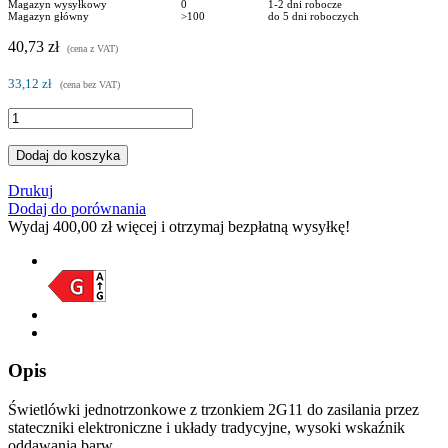
Magazyn wysyłkowy
0
1-2 dni robocze
Magazyn główny
>100
do 5 dni roboczych
40,73 zł
(cena z VAT)
33,12 zł
(cena bez VAT)
Dodaj do koszyka
Drukuj
Dodaj do porównania
Wydaj
400,00 zł
więcej i otrzymaj bezpłatną wysyłkę!
Opis
Świetlówki jednotrzonkowe z trzonkiem 2G11 do zasilania przez
stateczniki elektroniczne i układy tradycyjne, wysoki wskaźnik
oddawania barw.