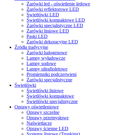
Żarówki led - oświetlenie ledowe
Żarówki reflektorowe LED
Świetlówki LED
Świetlówki kompaktowe LED
Żarówki specjalistyczne LED
Żarówki liniowe LED
Paski LED
Żarówki dekoracyjne LED
Źródła tradycyjne
Żarówki halogenowe
Lampy wyładowcze
Lampy sodowe
Lampy ultrafioletowe
Promienniki podczerwieni
Żarówki specjalistyczne
Świetlówki
Świetlówki liniowe
Świetlówki kompaktowe
Świetlówki specjalistyczne
Oprawy oświetleniowe
Oprawy szczelne
Oprawy przemysłowe
Naświetlacze
Oprawy ścienne LED
Systemy liniowe (Trunking)