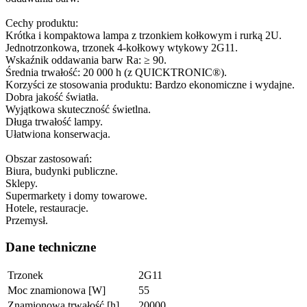
Cechy produktu:
Krótka i kompaktowa lampa z trzonkiem kołkowym i rurką 2U.
Jednotrzonkowa, trzonek 4-kołkowy wtykowy 2G11.
Wskaźnik oddawania barw Ra: ≥ 90.
Średnia trwałość: 20 000 h (z QUICKTRONIC®).
Korzyści ze stosowania produktu: Bardzo ekonomiczne i wydajne.
Dobra jakość światła.
Wyjątkowa skuteczność świetlna.
Długa trwałość lampy.
Ułatwiona konserwacja.
Obszar zastosowań:
Biura, budynki publiczne.
Sklepy.
Supermarkety i domy towarowe.
Hotele, restauracje.
Przemysł.
Dane techniczne
Trzonek
2G11
Moc znamionowa [W]
55
Znamionowa trwałość [h]
20000