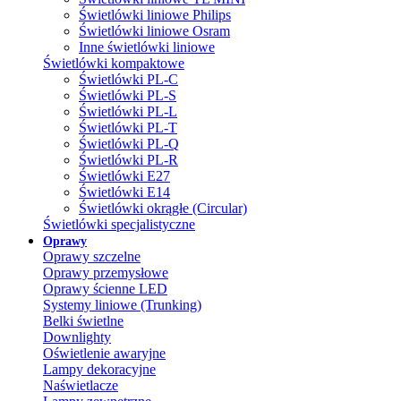
Świetlówki liniowe Philips
Świetlówki liniowe Osram
Inne świetlówki liniowe
Świetlówki kompaktowe
Świetlówki PL-C
Świetlówki PL-S
Świetlówki PL-L
Świetlówki PL-T
Świetlówki PL-Q
Świetlówki PL-R
Świetlówki E27
Świetlówki E14
Świetlówki okrągłe (Circular)
Świetlówki specjalistyczne
Oprawy
Oprawy szczelne
Oprawy przemysłowe
Oprawy ścienne LED
Systemy liniowe (Trunking)
Belki świetlne
Downlighty
Oświetlenie awaryjne
Lampy dekoracyjne
Naświetlacze