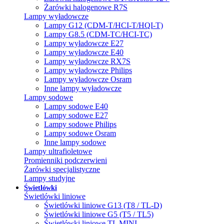
Żarówki halogenowe R7S
Lampy wyładowcze
Lampy G12 (CDM-T/HCI-T/HQI-T)
Lampy G8.5 (CDM-TC/HCI-TC)
Lampy wyładowcze E27
Lampy wyładowcze E40
Lampy wyładowcze RX7S
Lampy wyładowcze Philips
Lampy wyładowcze Osram
Inne lampy wyładowcze
Lampy sodowe
Lampy sodowe E40
Lampy sodowe E27
Lampy sodowe Philips
Lampy sodowe Osram
Inne lampy sodowe
Lampy ultrafioletowe
Promienniki podczerwieni
Żarówki specjalistyczne
Lampy studyjne
Świetlówki
Świetlówki liniowe
Świetlówki liniowe G13 (T8 / TL-D)
Świetlówki liniowe G5 (T5 / TL5)
Świetlówki liniowe TL MINI