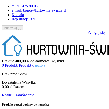
tel: 91 425 80 05
e-mail: biuro@hurtownia-swiatla.pl
Kontakt
Rejestracja B2B
Porównaj
(
0
)
Zaloguj się
Brakuje
400,00 zł
do darmowej wysyłki.
0
Produkt:
Produkty:
(pusty)
Brak produktów
Do ustalenia
Wysyłka
0,00 zł
Razem
Realizuj zamówienie
Produkt został dodany do koszyka