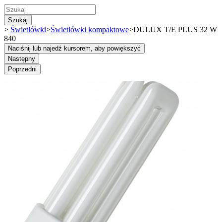
Szukaj
>
Świetlówki
>
Świetlówki kompaktowe
>
DULUX T/E PLUS 32 W
840
Naciśnij lub najedź kursorem, aby powiększyć
Następny
Poprzedni