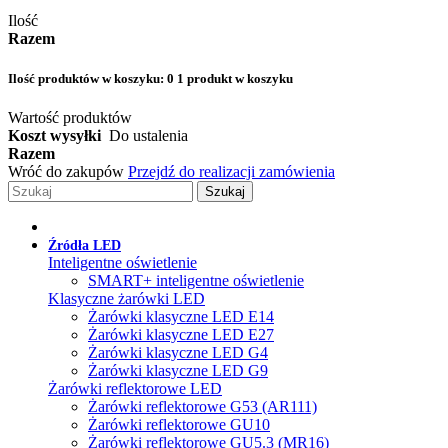
Ilość
Razem
Ilość produktów w koszyku:
0
1 produkt w koszyku
Wartość produktów
Koszt wysyłki
Do ustalenia
Razem
Wróć do zakupów
Przejdź do realizacji zamówienia
Szukaj
Źródła LED
Inteligentne oświetlenie
SMART+ inteligentne oświetlenie
Klasyczne żarówki LED
Żarówki klasyczne LED E14
Żarówki klasyczne LED E27
Żarówki klasyczne LED G4
Żarówki klasyczne LED G9
Żarówki reflektorowe LED
Żarówki reflektorowe G53 (AR111)
Żarówki reflektorowe GU10
Żarówki reflektorowe GU5.3 (MR16)