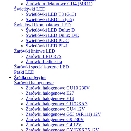
Żarówki reflektorowe GU4 (MR11)
Świetlówki LED
Świetlówki LED T8 (G13)
Świetlówki LED T5 (G5)
Świetlówki kompaktowe LED
Świetlówki LED Dulux D
Świetlówki LED Dulux D/E
Świetlówki LED PL-C
Świetlówki LED PL-L
Żarówki liniowe LED
Żarówki LED R7S
Żarówki Ledinestra
Żarówki specjalistyczne LED
Paski LED
Źródła tradycyjne
Żarówki halogenowe
Żarówki halogenowe GU10 230V
Żarówki halogenowe E27
Żarówki halogenowe E14
Żarówki halogenowe GU/GX5.3
Żarówki halogenowe GU4 12V
Żarówki halogenowe G53 (AR111) 12V
Żarówki halogenowe G9 230V
Żarówki halogenowe G4 12V
Żarówki halogenowe GY/GX6.35 12V