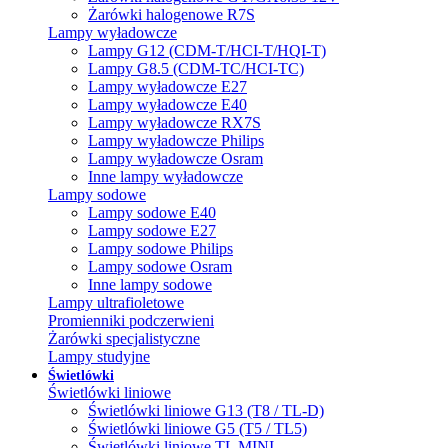
Żarówki halogenowe R7S
Lampy wyładowcze
Lampy G12 (CDM-T/HCI-T/HQI-T)
Lampy G8.5 (CDM-TC/HCI-TC)
Lampy wyładowcze E27
Lampy wyładowcze E40
Lampy wyładowcze RX7S
Lampy wyładowcze Philips
Lampy wyładowcze Osram
Inne lampy wyładowcze
Lampy sodowe
Lampy sodowe E40
Lampy sodowe E27
Lampy sodowe Philips
Lampy sodowe Osram
Inne lampy sodowe
Lampy ultrafioletowe
Promienniki podczerwieni
Żarówki specjalistyczne
Lampy studyjne
Świetlówki
Świetlówki liniowe
Świetlówki liniowe G13 (T8 / TL-D)
Świetlówki liniowe G5 (T5 / TL5)
Świetlówki liniowe TL MINI