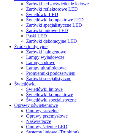
Żarówki led - oświetlenie ledowe
Żarówki reflektorowe LED
Świetlówki LED
Świetlówki kompaktowe LED
Żarówki specjalistyczne LED
Żarówki liniowe LED
Paski LED
Żarówki dekoracyjne LED
Źródła tradycyjne
Żarówki halogenowe
Lampy wyładowcze
Lampy sodowe
Lampy ultrafioletowe
Promienniki podczerwieni
Żarówki specjalistyczne
Świetlówki
Świetlówki liniowe
Świetlówki kompaktowe
Świetlówki specjalistyczne
Oprawy oświetleniowe
Oprawy szczelne
Oprawy przemysłowe
Naświetlacze
Oprawy ścienne LED
Systemy liniowe (Trunking)