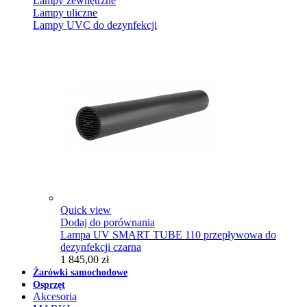
Lampy zewnętrzne
Lampy uliczne
Lampy UVC do dezynfekcji
Quick view
Dodaj do porównania
Lampa UV SMART TUBE 110 przepływowa do
dezynfekcji czarna
1 845,00 zł
Żarówki samochodowe
Osprzęt
Akcesoria