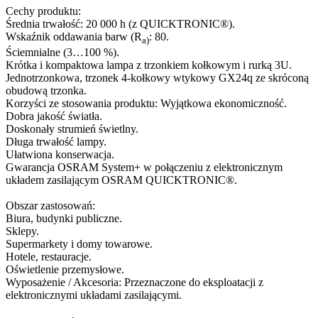
Cechy produktu:
Średnia trwałość: 20 000 h (z QUICKTRONIC®).
Wskaźnik oddawania barw (R
: 80.
a)
Ściemnialne (3…100 %).
Krótka i kompaktowa lampa z trzonkiem kołkowym i rurką 3U.
Jednotrzonkowa, trzonek 4-kołkowy wtykowy GX24q ze skróconą
obudową trzonka.
Korzyści ze stosowania produktu: Wyjątkowa ekonomiczność.
Dobra jakość światła.
Doskonały strumień świetlny.
Długa trwałość lampy.
Ułatwiona konserwacja.
Gwarancja OSRAM System+ w połączeniu z elektronicznym
układem zasilającym OSRAM QUICKTRONIC®.
Obszar zastosowań:
Biura, budynki publiczne.
Sklepy.
Supermarkety i domy towarowe.
Hotele, restauracje.
Oświetlenie przemysłowe.
Wyposażenie / Akcesoria: Przeznaczone do eksploatacji z
elektronicznymi układami zasilającymi.