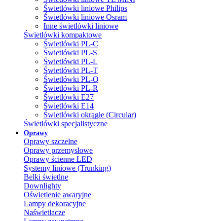
Świetlówki liniowe Philips
Świetlówki liniowe Osram
Inne świetlówki liniowe
Świetlówki kompaktowe
Świetlówki PL-C
Świetlówki PL-S
Świetlówki PL-L
Świetlówki PL-T
Świetlówki PL-Q
Świetlówki PL-R
Świetlówki E27
Świetlówki E14
Świetlówki okrągłe (Circular)
Świetlówki specjalistyczne
Oprawy
Oprawy szczelne
Oprawy przemysłowe
Oprawy ścienne LED
Systemy liniowe (Trunking)
Belki świetlne
Downlighty
Oświetlenie awaryjne
Lampy dekoracyjne
Naświetlacze