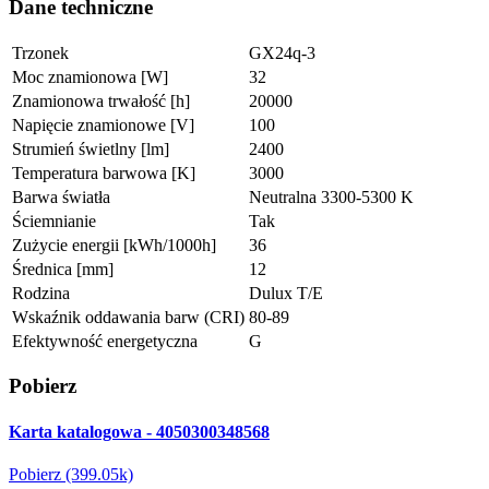
Dane techniczne
Trzonek
GX24q-3
Moc znamionowa [W]
32
Znamionowa trwałość [h]
20000
Napięcie znamionowe [V]
100
Strumień świetlny [lm]
2400
Temperatura barwowa [K]
3000
Barwa światła
Neutralna 3300-5300 K
Ściemnianie
Tak
Zużycie energii [kWh/1000h]
36
Średnica [mm]
12
Rodzina
Dulux T/E
Wskaźnik oddawania barw (CRI)
80-89
Efektywność energetyczna
G
Pobierz
Karta katalogowa - 4050300348568
Pobierz (399.05k)