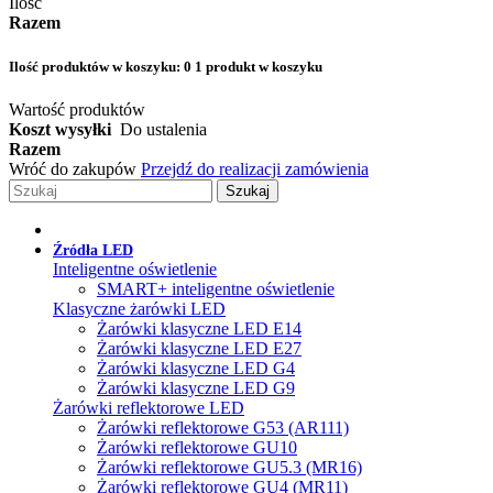
Ilość
Razem
Ilość produktów w koszyku:
0
1 produkt w koszyku
Wartość produktów
Koszt wysyłki
Do ustalenia
Razem
Wróć do zakupów
Przejdź do realizacji zamówienia
Szukaj
Źródła LED
Inteligentne oświetlenie
SMART+ inteligentne oświetlenie
Klasyczne żarówki LED
Żarówki klasyczne LED E14
Żarówki klasyczne LED E27
Żarówki klasyczne LED G4
Żarówki klasyczne LED G9
Żarówki reflektorowe LED
Żarówki reflektorowe G53 (AR111)
Żarówki reflektorowe GU10
Żarówki reflektorowe GU5.3 (MR16)
Żarówki reflektorowe GU4 (MR11)