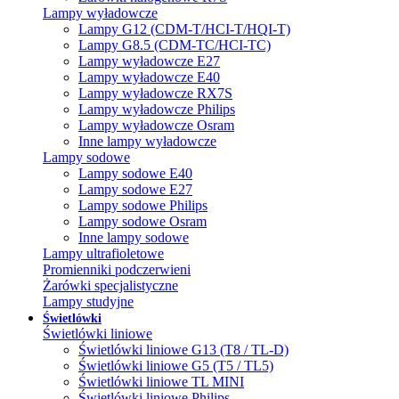
Lampy wyładowcze
Lampy G12 (CDM-T/HCI-T/HQI-T)
Lampy G8.5 (CDM-TC/HCI-TC)
Lampy wyładowcze E27
Lampy wyładowcze E40
Lampy wyładowcze RX7S
Lampy wyładowcze Philips
Lampy wyładowcze Osram
Inne lampy wyładowcze
Lampy sodowe
Lampy sodowe E40
Lampy sodowe E27
Lampy sodowe Philips
Lampy sodowe Osram
Inne lampy sodowe
Lampy ultrafioletowe
Promienniki podczerwieni
Żarówki specjalistyczne
Lampy studyjne
Świetlówki
Świetlówki liniowe
Świetlówki liniowe G13 (T8 / TL-D)
Świetlówki liniowe G5 (T5 / TL5)
Świetlówki liniowe TL MINI
Świetlówki liniowe Philips