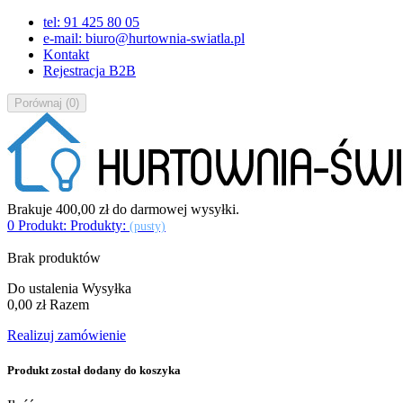
tel: 91 425 80 05
e-mail: biuro@hurtownia-swiatla.pl
Kontakt
Rejestracja B2B
Porównaj
(
0
)
Brakuje
400,00 zł
do darmowej wysyłki.
0
Produkt:
Produkty:
(pusty)
Brak produktów
Do ustalenia
Wysyłka
0,00 zł
Razem
Realizuj zamówienie
Produkt został dodany do koszyka