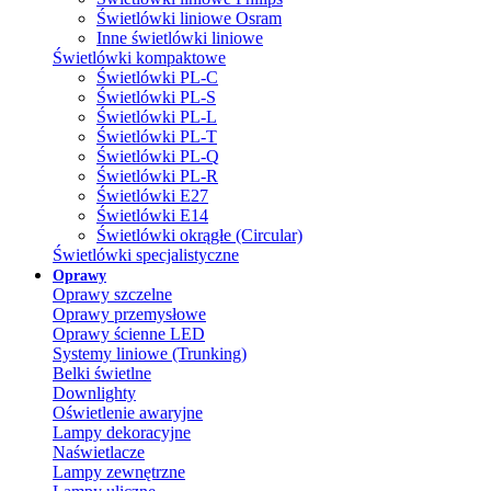
Świetlówki liniowe Osram
Inne świetlówki liniowe
Świetlówki kompaktowe
Świetlówki PL-C
Świetlówki PL-S
Świetlówki PL-L
Świetlówki PL-T
Świetlówki PL-Q
Świetlówki PL-R
Świetlówki E27
Świetlówki E14
Świetlówki okrągłe (Circular)
Świetlówki specjalistyczne
Oprawy
Oprawy szczelne
Oprawy przemysłowe
Oprawy ścienne LED
Systemy liniowe (Trunking)
Belki świetlne
Downlighty
Oświetlenie awaryjne
Lampy dekoracyjne
Naświetlacze
Lampy zewnętrzne