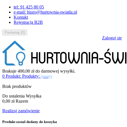
tel: 91 425 80 05
e-mail: biuro@hurtownia-swiatla.pl
Kontakt
Rejestracja B2B
Porównaj
(
0
)
Zaloguj się
Brakuje
400,00 zł
do darmowej wysyłki.
0
Produkt:
Produkty:
(pusty)
Brak produktów
Do ustalenia
Wysyłka
0,00 zł
Razem
Realizuj zamówienie
Produkt został dodany do koszyka