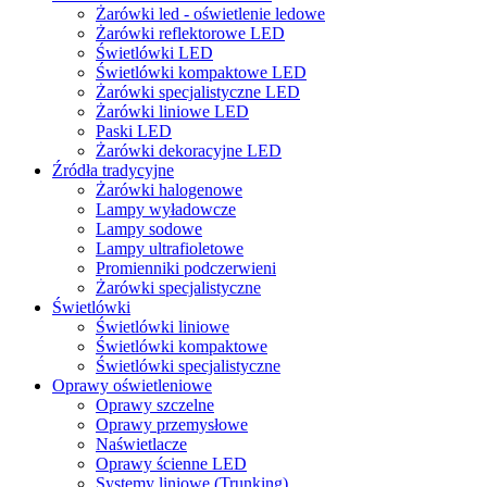
Żarówki led - oświetlenie ledowe
Żarówki reflektorowe LED
Świetlówki LED
Świetlówki kompaktowe LED
Żarówki specjalistyczne LED
Żarówki liniowe LED
Paski LED
Żarówki dekoracyjne LED
Źródła tradycyjne
Żarówki halogenowe
Lampy wyładowcze
Lampy sodowe
Lampy ultrafioletowe
Promienniki podczerwieni
Żarówki specjalistyczne
Świetlówki
Świetlówki liniowe
Świetlówki kompaktowe
Świetlówki specjalistyczne
Oprawy oświetleniowe
Oprawy szczelne
Oprawy przemysłowe
Naświetlacze
Oprawy ścienne LED
Systemy liniowe (Trunking)