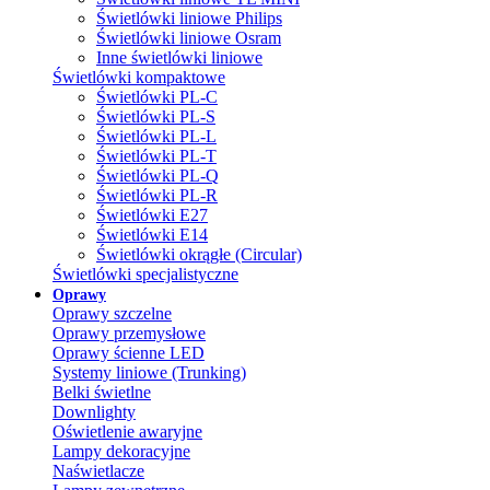
Świetlówki liniowe Philips
Świetlówki liniowe Osram
Inne świetlówki liniowe
Świetlówki kompaktowe
Świetlówki PL-C
Świetlówki PL-S
Świetlówki PL-L
Świetlówki PL-T
Świetlówki PL-Q
Świetlówki PL-R
Świetlówki E27
Świetlówki E14
Świetlówki okrągłe (Circular)
Świetlówki specjalistyczne
Oprawy
Oprawy szczelne
Oprawy przemysłowe
Oprawy ścienne LED
Systemy liniowe (Trunking)
Belki świetlne
Downlighty
Oświetlenie awaryjne
Lampy dekoracyjne
Naświetlacze