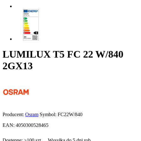
LUMILUX T5 FC 22 W/840
2GX13
Producent:
Osram
Symbol:
FC22W/840
EAN:
4050300528465
Dostępne:
>100
szt.
Wysyłka do 5 dni rob.