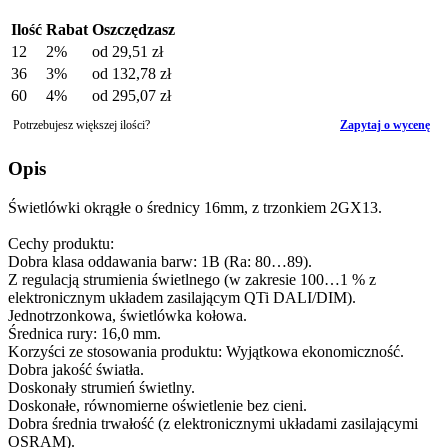
Ilość
Rabat
Oszczędzasz
12
2%
od
29,51 zł
36
3%
od
132,78 zł
60
4%
od
295,07 zł
Potrzebujesz większej ilości?
Zapytaj o wycenę
Opis
Świetlówki okrągłe o średnicy 16mm, z trzonkiem 2GX13.
Cechy produktu:
Dobra klasa oddawania barw: 1B (Ra: 80…89).
Z regulacją strumienia świetlnego (w zakresie 100…1 % z
elektronicznym układem zasilającym QTi DALI/DIM).
Jednotrzonkowa, świetlówka kołowa.
Średnica rury: 16,0 mm.
Korzyści ze stosowania produktu: Wyjątkowa ekonomiczność.
Dobra jakość światła.
Doskonały strumień świetlny.
Doskonałe, równomierne oświetlenie bez cieni.
Dobra średnia trwałość (z elektronicznymi układami zasilającymi
OSRAM).