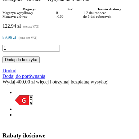
Magazyn
Ilość
Termin dostawy
Magazyn wysyłkowy
0
1-2 dni robocze
Magazyn główny
>100
do 5 dni roboczych
122,94 zł
(cena z VAT)
99,96 zł
(cena bez VAT)
Dodaj do koszyka
Drukuj
Dodaj do porównania
Wydaj
400,00 zł
więcej i otrzymaj bezpłatną wysyłkę!
Rabaty ilościowe