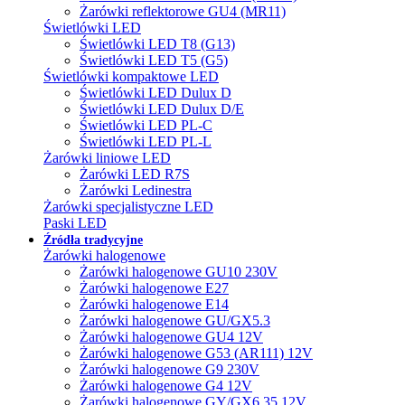
Żarówki reflektorowe GU4 (MR11)
Świetlówki LED
Świetlówki LED T8 (G13)
Świetlówki LED T5 (G5)
Świetlówki kompaktowe LED
Świetlówki LED Dulux D
Świetlówki LED Dulux D/E
Świetlówki LED PL-C
Świetlówki LED PL-L
Żarówki liniowe LED
Żarówki LED R7S
Żarówki Ledinestra
Żarówki specjalistyczne LED
Paski LED
Źródła tradycyjne
Żarówki halogenowe
Żarówki halogenowe GU10 230V
Żarówki halogenowe E27
Żarówki halogenowe E14
Żarówki halogenowe GU/GX5.3
Żarówki halogenowe GU4 12V
Żarówki halogenowe G53 (AR111) 12V
Żarówki halogenowe G9 230V
Żarówki halogenowe G4 12V
Żarówki halogenowe GY/GX6.35 12V