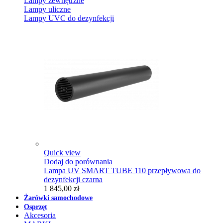
Lampy zewnętrzne
Lampy uliczne
Lampy UVC do dezynfekcji
Quick view
Dodaj do porównania
Lampa UV SMART TUBE 110 przepływowa do
dezynfekcji czarna
1 845,00 zł
Żarówki samochodowe
Osprzęt
Akcesoria