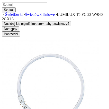
Szukaj
>
Świetlówki
>
Świetlówki liniowe
>
LUMILUX T5 FC 22 W/840
2GX13
Naciśnij lub najedź kursorem, aby powiększyć
Następny
Poprzedni