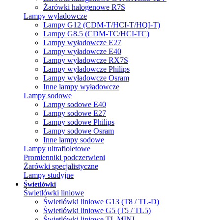
Żarówki halogenowe R7S
Lampy wyładowcze
Lampy G12 (CDM-T/HCI-T/HQI-T)
Lampy G8.5 (CDM-TC/HCI-TC)
Lampy wyładowcze E27
Lampy wyładowcze E40
Lampy wyładowcze RX7S
Lampy wyładowcze Philips
Lampy wyładowcze Osram
Inne lampy wyładowcze
Lampy sodowe
Lampy sodowe E40
Lampy sodowe E27
Lampy sodowe Philips
Lampy sodowe Osram
Inne lampy sodowe
Lampy ultrafioletowe
Promienniki podczerwieni
Żarówki specjalistyczne
Lampy studyjne
Świetlówki
Świetlówki liniowe
Świetlówki liniowe G13 (T8 / TL-D)
Świetlówki liniowe G5 (T5 / TL5)
Świetlówki liniowe TL MINI