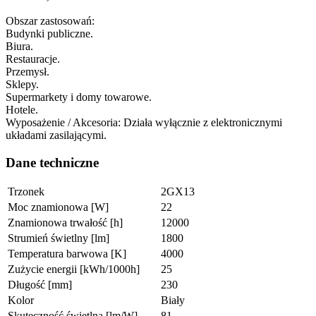
Obszar zastosowań:
Budynki publiczne.
Biura.
Restauracje.
Przemysł.
Sklepy.
Supermarkety i domy towarowe.
Hotele.
Wyposażenie / Akcesoria: Działa wyłącznie z elektronicznymi
układami zasilającymi.
Dane techniczne
Trzonek
2GX13
Moc znamionowa [W]
22
Znamionowa trwałość [h]
12000
Strumień świetlny [lm]
1800
Temperatura barwowa [K]
4000
Zużycie energii [kWh/1000h]
25
Długość [mm]
230
Kolor
Biały
Skuteczność świetlna [lm/W]
81