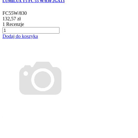
LUMILUX T5 FC 55 W/830 2GX13
FC55W/830
132,57 zł
1
Recenzje
Dodaj do koszyka