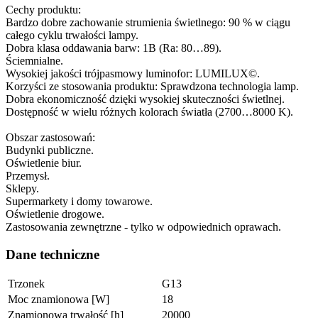
Cechy produktu:
Bardzo dobre zachowanie strumienia świetlnego: 90 % w ciągu
całego cyklu trwałości lampy.
Dobra klasa oddawania barw: 1B (Ra: 80…89).
Ściemnialne.
Wysokiej jakości trójpasmowy luminofor: LUMILUX©.
Korzyści ze stosowania produktu: Sprawdzona technologia lamp.
Dobra ekonomiczność dzięki wysokiej skuteczności świetlnej.
Dostępność w wielu różnych kolorach światła (2700…8000 K).
Obszar zastosowań:
Budynki publiczne.
Oświetlenie biur.
Przemysł.
Sklepy.
Supermarkety i domy towarowe.
Oświetlenie drogowe.
Zastosowania zewnętrzne - tylko w odpowiednich oprawach.
Dane techniczne
Trzonek
G13
Moc znamionowa [W]
18
Znamionowa trwałość [h]
20000