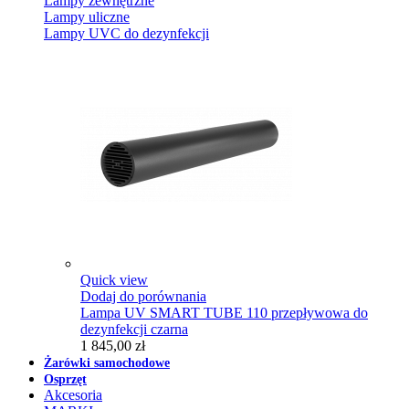
Lampy zewnętrzne
Lampy uliczne
Lampy UVC do dezynfekcji
Quick view
Dodaj do porównania
Lampa UV SMART TUBE 110 przepływowa do
dezynfekcji czarna
1 845,00 zł
Żarówki samochodowe
Osprzęt
Akcesoria