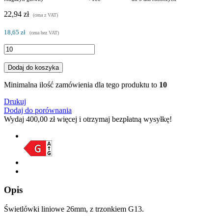
22,94 zł
(cena z VAT)
18,65 zł
(cena bez VAT)
Dodaj do koszyka
Minimalna ilość zamówienia dla tego produktu to
10
Drukuj
Dodaj do porównania
Wydaj
400,00 zł
więcej i otrzymaj bezpłatną wysyłkę!
Opis
Świetlówki liniowe 26mm, z trzonkiem G13.