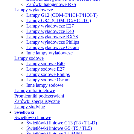
Żarówki halogenowe R7S
Lampy wyładowcze
Lampy G12 (CDM-T/HCI-T/HQI-T)
Lampy G8.5 (CDM-TC/HCI-TC)
Lampy wyładowcze E27
Lampy wyładowcze E40
Lampy wyładowcze RX7S
Lampy wyładowcze Philips
Lampy wyładowcze Osram
Inne lampy wyładowcze
Lampy sodowe
Lampy sodowe E40
Lampy sodowe E27
Lampy sodowe Philips
Lampy sodowe Osram
Inne lampy sodowe
Lampy ultrafioletowe
Promienniki podczerwieni
Żarówki specjalistyczne
Lampy studyjne
Świetlówki
Świetlówki liniowe
Świetlówki liniowe G13 (T8 / TL-D)
Świetlówki liniowe G5 (T5 / TL5)
Świetlówki liniowe TL MINI