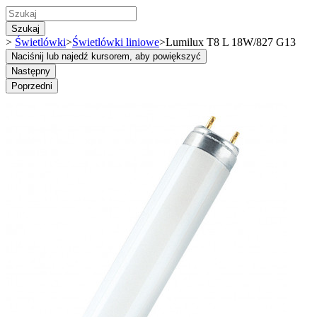
Szukaj
>
Świetlówki
>
Świetlówki liniowe
>
Lumilux T8 L 18W/827 G13
Naciśnij lub najedź kursorem, aby powiększyć
Następny
Poprzedni