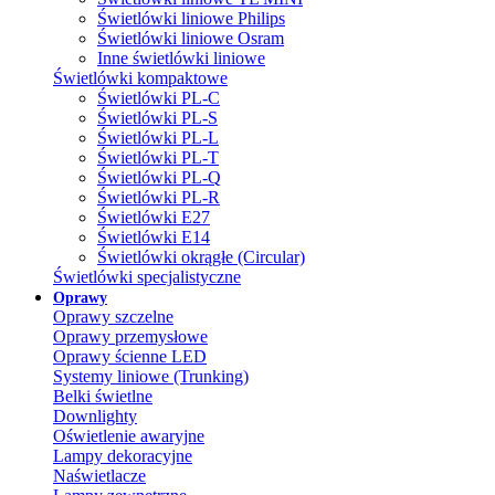
Świetlówki liniowe Philips
Świetlówki liniowe Osram
Inne świetlówki liniowe
Świetlówki kompaktowe
Świetlówki PL-C
Świetlówki PL-S
Świetlówki PL-L
Świetlówki PL-T
Świetlówki PL-Q
Świetlówki PL-R
Świetlówki E27
Świetlówki E14
Świetlówki okrągłe (Circular)
Świetlówki specjalistyczne
Oprawy
Oprawy szczelne
Oprawy przemysłowe
Oprawy ścienne LED
Systemy liniowe (Trunking)
Belki świetlne
Downlighty
Oświetlenie awaryjne
Lampy dekoracyjne
Naświetlacze