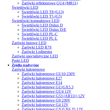
Żarówki reflektorowe GU4 (MR11)
Świetlówki LED
Świetlówki LED T8 (G13)
Świetlówki LED T5 (G5)
Świetlówki kompaktowe LED
Świetlówki LED Dulux D
Świetlówki LED Dulux D/E
Świetlówki LED PL-C
Świetlówki LED PL-L
Żarówki liniowe LED
Żarówki LED R7S
Żarówki Ledinestra
Żarówki specjalistyczne LED
Paski LED
Źródła tradycyjne
Żarówki halogenowe
Żarówki halogenowe GU10 230V
Żarówki halogenowe E27
Żarówki halogenowe E14
Żarówki halogenowe GU/GX5.3
Żarówki halogenowe GU4 12V
Żarówki halogenowe G53 (AR111) 12V
Żarówki halogenowe G9 230V
Żarówki halogenowe G4 12V
Żarówki halogenowe GY/GX6.35 12V