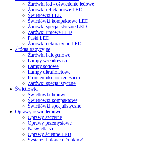
Żarówki led - oświetlenie ledowe
Żarówki reflektorowe LED
Świetlówki LED
Świetlówki kompaktowe LED
Żarówki specjalistyczne LED
Żarówki liniowe LED
Paski LED
Żarówki dekoracyjne LED
Źródła tradycyjne
Żarówki halogenowe
Lampy wyładowcze
Lampy sodowe
Lampy ultrafioletowe
Promienniki podczerwieni
Żarówki specjalistyczne
Świetlówki
Świetlówki liniowe
Świetlówki kompaktowe
Świetlówki specjalistyczne
Oprawy oświetleniowe
Oprawy szczelne
Oprawy przemysłowe
Naświetlacze
Oprawy ścienne LED
Systemy liniowe (Trunking)