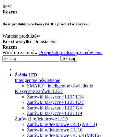
Ilość
Razem
Ilość produktów w koszyku:
0
1 produkt w koszyku
Wartość produktów
Koszt wysyłki
Do ustalenia
Razem
Wróć do zakupów
Przejdź do realizacji zamówienia
Szukaj
Źródła LED
Inteligentne oświetlenie
SMART+ inteligentne oświetlenie
Klasyczne żarówki LED
Żarówki klasyczne LED E14
Żarówki klasyczne LED E27
Żarówki klasyczne LED G4
Żarówki klasyczne LED G9
Żarówki reflektorowe LED
Żarówki reflektorowe G53 (AR111)
Żarówki reflektorowe GU10
Żarówki reflektorowe GU5.3 (MR16)