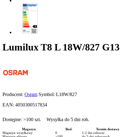
Lumilux T8 L 18W/827 G13
Producent:
Osram
Symbol:
L18W/827
EAN:
4050300517834
Dostępne:
>100
szt.
Wysyłka do 5 dni rob.
Magazyn
Ilość
Termin dostawy
Magazyn wysyłkowy
0
1-2 dni robocze
Magazyn główny
>100
do 5 dni roboczych