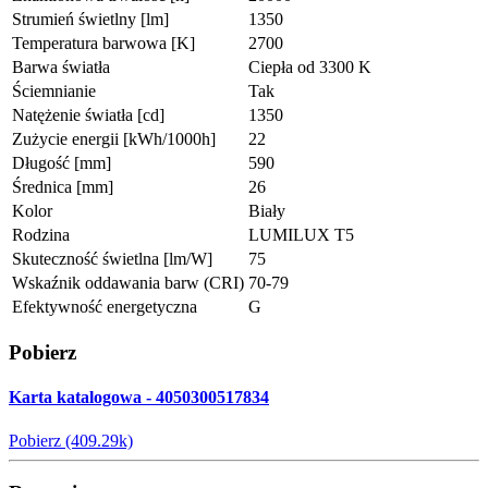
Strumień świetlny [lm]
1350
Temperatura barwowa [K]
2700
Barwa światła
Ciepła od 3300 K
Ściemnianie
Tak
Natężenie światła [cd]
1350
Zużycie energii [kWh/1000h]
22
Długość [mm]
590
Średnica [mm]
26
Kolor
Biały
Rodzina
LUMILUX T5
Skuteczność świetlna [lm/W]
75
Wskaźnik oddawania barw (CRI)
70-79
Efektywność energetyczna
G
Pobierz
Karta katalogowa - 4050300517834
Pobierz (409.29k)