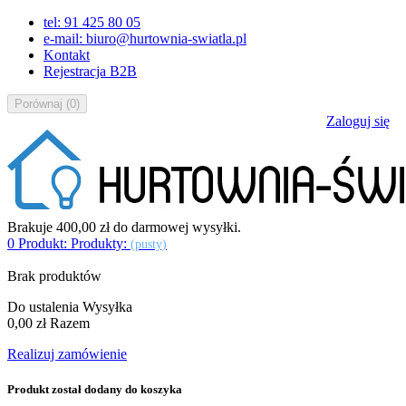
tel: 91 425 80 05
e-mail: biuro@hurtownia-swiatla.pl
Kontakt
Rejestracja B2B
Porównaj
(
0
)
Zaloguj się
Brakuje
400,00 zł
do darmowej wysyłki.
0
Produkt:
Produkty:
(pusty)
Brak produktów
Do ustalenia
Wysyłka
0,00 zł
Razem
Realizuj zamówienie
Produkt został dodany do koszyka