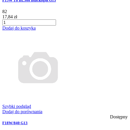
F15W T8 BL368 Blacklight G13
82
17,84 zł
Dodaj do koszyka
Szybki podgląd
Dodaj do porównania
Dostępny
F18W/840 G13