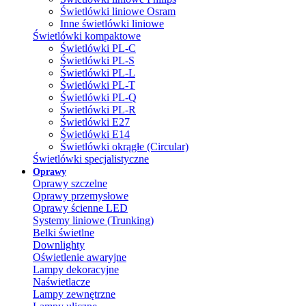
Świetlówki liniowe Osram
Inne świetlówki liniowe
Świetlówki kompaktowe
Świetlówki PL-C
Świetlówki PL-S
Świetlówki PL-L
Świetlówki PL-T
Świetlówki PL-Q
Świetlówki PL-R
Świetlówki E27
Świetlówki E14
Świetlówki okrągłe (Circular)
Świetlówki specjalistyczne
Oprawy
Oprawy szczelne
Oprawy przemysłowe
Oprawy ścienne LED
Systemy liniowe (Trunking)
Belki świetlne
Downlighty
Oświetlenie awaryjne
Lampy dekoracyjne
Naświetlacze
Lampy zewnętrzne