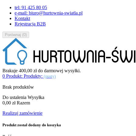
tel: 91 425 80 05
e-mail: biuro@hurtownia-swiatla.pl
Kontakt
Rejestracja B2B
Porównaj
(
0
)
Brakuje
400,00 zł
do darmowej wysyłki.
0
Produkt:
Produkty:
(pusty)
Brak produktów
Do ustalenia
Wysyłka
0,00 zł
Razem
Realizuj zamówienie
Produkt został dodany do koszyka