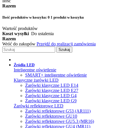
Ilość
Razem
Ilość produktów w koszyku:
0
1 produkt w koszyku
Wartość produktów
Koszt wysyłki
Do ustalenia
Razem
Wróć do zakupów
Przejdź do realizacji zamówienia
Szukaj
Źródła LED
Inteligentne oświetlenie
SMART+ inteligentne oświetlenie
Klasyczne żarówki LED
Żarówki klasyczne LED E14
Żarówki klasyczne LED E27
Żarówki klasyczne LED G4
Żarówki klasyczne LED G9
Żarówki reflektorowe LED
Żarówki reflektorowe G53 (AR111)
Żarówki reflektorowe GU10
Żarówki reflektorowe GU5.3 (MR16)
Żarówki reflektorowe GU4 (MR11)