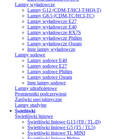
Lampy wyładowcze
Lampy G12 (CDM-T/HCI-T/HQI-T)
Lampy G8.5 (CDM-TC/HCI-TC)
Lampy wyładowcze E27
Lampy wyładowcze E40
Lampy wyładowcze RX7S
Lampy wyładowcze Philips
Lampy wyładowcze Osram
Inne lampy wyładowcze
Lampy sodowe
Lampy sodowe E40
Lampy sodowe E27
Lampy sodowe Philips
Lampy sodowe Osram
Inne lampy sodowe
Lampy ultrafioletowe
Promienniki podczerwieni
Żarówki specjalistyczne
Lampy studyjne
Świetlówki
Świetlówki liniowe
Świetlówki liniowe G13 (T8 / TL-D)
Świetlówki liniowe G5 (T5 / TL5)
Świetlówki liniowe TL MINI
Świetlówki liniowe Philips