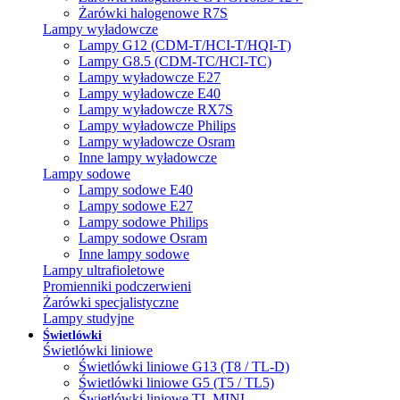
Żarówki halogenowe R7S
Lampy wyładowcze
Lampy G12 (CDM-T/HCI-T/HQI-T)
Lampy G8.5 (CDM-TC/HCI-TC)
Lampy wyładowcze E27
Lampy wyładowcze E40
Lampy wyładowcze RX7S
Lampy wyładowcze Philips
Lampy wyładowcze Osram
Inne lampy wyładowcze
Lampy sodowe
Lampy sodowe E40
Lampy sodowe E27
Lampy sodowe Philips
Lampy sodowe Osram
Inne lampy sodowe
Lampy ultrafioletowe
Promienniki podczerwieni
Żarówki specjalistyczne
Lampy studyjne
Świetlówki
Świetlówki liniowe
Świetlówki liniowe G13 (T8 / TL-D)
Świetlówki liniowe G5 (T5 / TL5)
Świetlówki liniowe TL MINI