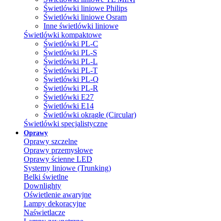
Świetlówki liniowe Philips
Świetlówki liniowe Osram
Inne świetlówki liniowe
Świetlówki kompaktowe
Świetlówki PL-C
Świetlówki PL-S
Świetlówki PL-L
Świetlówki PL-T
Świetlówki PL-Q
Świetlówki PL-R
Świetlówki E27
Świetlówki E14
Świetlówki okrągłe (Circular)
Świetlówki specjalistyczne
Oprawy
Oprawy szczelne
Oprawy przemysłowe
Oprawy ścienne LED
Systemy liniowe (Trunking)
Belki świetlne
Downlighty
Oświetlenie awaryjne
Lampy dekoracyjne
Naświetlacze