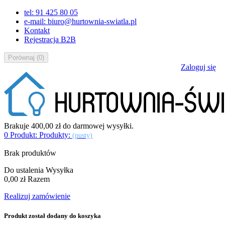
tel: 91 425 80 05
e-mail: biuro@hurtownia-swiatla.pl
Kontakt
Rejestracja B2B
Porównaj
(
0
)
Zaloguj się
Brakuje
400,00 zł
do darmowej wysyłki.
0
Produkt:
Produkty:
(pusty)
Brak produktów
Do ustalenia
Wysyłka
0,00 zł
Razem
Realizuj zamówienie
Produkt został dodany do koszyka