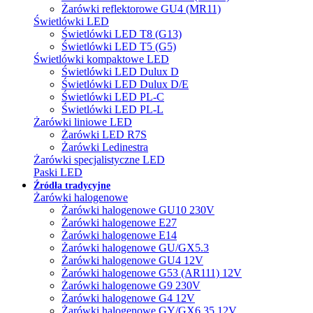
Żarówki reflektorowe GU4 (MR11)
Świetlówki LED
Świetlówki LED T8 (G13)
Świetlówki LED T5 (G5)
Świetlówki kompaktowe LED
Świetlówki LED Dulux D
Świetlówki LED Dulux D/E
Świetlówki LED PL-C
Świetlówki LED PL-L
Żarówki liniowe LED
Żarówki LED R7S
Żarówki Ledinestra
Żarówki specjalistyczne LED
Paski LED
Źródła tradycyjne
Żarówki halogenowe
Żarówki halogenowe GU10 230V
Żarówki halogenowe E27
Żarówki halogenowe E14
Żarówki halogenowe GU/GX5.3
Żarówki halogenowe GU4 12V
Żarówki halogenowe G53 (AR111) 12V
Żarówki halogenowe G9 230V
Żarówki halogenowe G4 12V
Żarówki halogenowe GY/GX6.35 12V