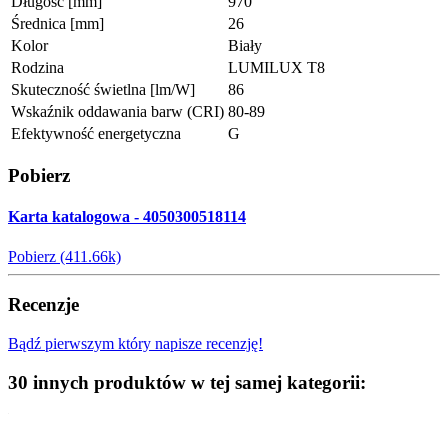
Długość [mm]
970
Średnica [mm]
26
Kolor
Biały
Rodzina
LUMILUX T8
Skuteczność świetlna [lm/W]
86
Wskaźnik oddawania barw (CRI)
80-89
Efektywność energetyczna
G
Pobierz
Karta katalogowa - 4050300518114
Pobierz (411.66k)
Recenzje
Bądź pierwszym który napisze recenzję!
30 innych produktów w tej samej kategorii: