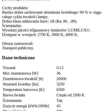
Cechy produktu:
Bardzo dobre zachowanie strumienia świetlnego: 90 % w ciągu
całego cyklu trwałości lampy.
Dobra klasa oddawania barw: 1B (Ra: 80…89).
Ściemnialne.
Wysokiej jakości trójpasmowy luminofor: LUMILUX©.
Dostępne w wersjach: 2700 K, 3000 K, 4000 K.
Obszar zastosowań:
Transport publiczny.
Dane techniczne
Trzonek
G13
Moc znamionowa [W]
36
Znamionowa trwałość [h]
20000
Strumień świetlny [lm]
3250
Temperatura barwowa [K]
6500
Barwa światła
Ciepła od 3300 K
Ściemnianie
Tak
Zużycie energii [kWh/1000h]
43