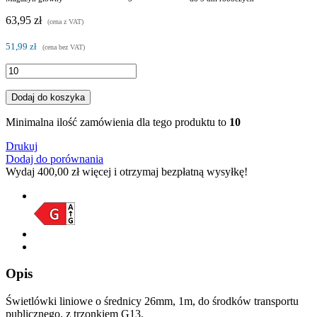
63,95 zł
(cena z VAT)
51,99 zł
(cena bez VAT)
Dodaj do koszyka
Minimalna ilość zamówienia dla tego produktu to
10
Drukuj
Dodaj do porównania
Wydaj
400,00 zł
więcej i otrzymaj bezpłatną wysyłkę!
Opis
Świetlówki liniowe o średnicy 26mm, 1m, do środków transportu
publicznego, z trzonkiem G13.