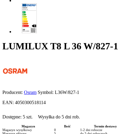
LUMILUX T8 L 36 W/827-1
Producent:
Osram
Symbol:
L36W/827-1
EAN:
4050300518114
Dostępne:
5
szt.
Wysyłka do 5 dni rob.
Magazyn
Ilość
Termin dostawy
Magazyn wysyłkowy
0
1-2 dni robocze
Magazyn główny
5
do 5 dni roboczych