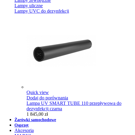
Lampy zewnętrzne
Lampy uliczne
Lampy UVC do dezynfekcji
Quick view
Dodaj do porównania
Lampa UV SMART TUBE 110 przepływowa do
dezynfekcji czarna
1 845,00 zł
Żarówki samochodowe
Osprzęt
Akcesoria