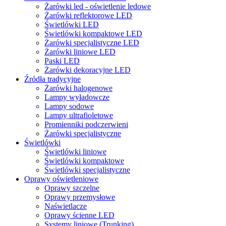
Żarówki led - oświetlenie ledowe
Żarówki reflektorowe LED
Świetlówki LED
Świetlówki kompaktowe LED
Żarówki specjalistyczne LED
Żarówki liniowe LED
Paski LED
Żarówki dekoracyjne LED
Źródła tradycyjne
Żarówki halogenowe
Lampy wyładowcze
Lampy sodowe
Lampy ultrafioletowe
Promienniki podczerwieni
Żarówki specjalistyczne
Świetlówki
Świetlówki liniowe
Świetlówki kompaktowe
Świetlówki specjalistyczne
Oprawy oświetleniowe
Oprawy szczelne
Oprawy przemysłowe
Naświetlacze
Oprawy ścienne LED
Systemy liniowe (Trunking)