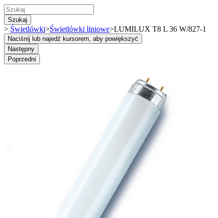
Szukaj
>
Świetlówki
>
Świetlówki liniowe
>
LUMILUX T8 L 36 W/827-1
Naciśnij lub najedź kursorem, aby powiększyć
Następny
Poprzedni