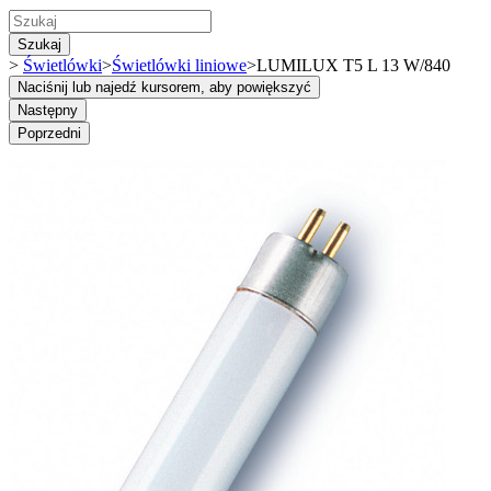
Szukaj
>
Świetlówki
>
Świetlówki liniowe
>
LUMILUX T5 L 13 W/840
Naciśnij lub najedź kursorem, aby powiększyć
Następny
Poprzedni