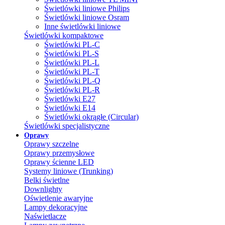
Świetlówki liniowe Philips
Świetlówki liniowe Osram
Inne świetlówki liniowe
Świetlówki kompaktowe
Świetlówki PL-C
Świetlówki PL-S
Świetlówki PL-L
Świetlówki PL-T
Świetlówki PL-Q
Świetlówki PL-R
Świetlówki E27
Świetlówki E14
Świetlówki okrągłe (Circular)
Świetlówki specjalistyczne
Oprawy
Oprawy szczelne
Oprawy przemysłowe
Oprawy ścienne LED
Systemy liniowe (Trunking)
Belki świetlne
Downlighty
Oświetlenie awaryjne
Lampy dekoracyjne
Naświetlacze