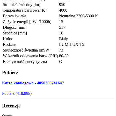
Strumień świetlny [lm]
950
Temperatura barwowa [K]
4000
Barwa światła
Neutralna 3300-5300 K
Zużycie energii [kWh/1000h]
15
Długość [mm]
517
Średnica [mm]
16
Kolor
Biały
Rodzina
LUMILUX T5
Skuteczność świetlna [lm/W]
73
Wskaźnik oddawania barw (CRI)
80-89
Efektywność energetyczna
G
Pobierz
Karta katalogowa - 4050300241647
Pobierz (418.98k)
Recenzje
Ocena