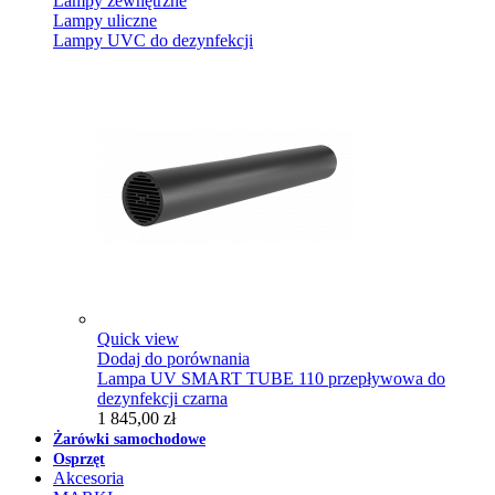
Lampy zewnętrzne
Lampy uliczne
Lampy UVC do dezynfekcji
Quick view
Dodaj do porównania
Lampa UV SMART TUBE 110 przepływowa do
dezynfekcji czarna
1 845,00 zł
Żarówki samochodowe
Osprzęt
Akcesoria