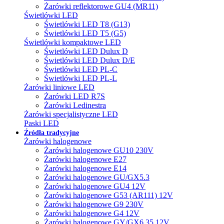
Żarówki reflektorowe GU4 (MR11)
Świetlówki LED
Świetlówki LED T8 (G13)
Świetlówki LED T5 (G5)
Świetlówki kompaktowe LED
Świetlówki LED Dulux D
Świetlówki LED Dulux D/E
Świetlówki LED PL-C
Świetlówki LED PL-L
Żarówki liniowe LED
Żarówki LED R7S
Żarówki Ledinestra
Żarówki specjalistyczne LED
Paski LED
Źródła tradycyjne
Żarówki halogenowe
Żarówki halogenowe GU10 230V
Żarówki halogenowe E27
Żarówki halogenowe E14
Żarówki halogenowe GU/GX5.3
Żarówki halogenowe GU4 12V
Żarówki halogenowe G53 (AR111) 12V
Żarówki halogenowe G9 230V
Żarówki halogenowe G4 12V
Żarówki halogenowe GY/GX6.35 12V