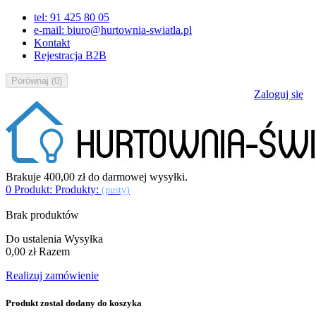
tel: 91 425 80 05
e-mail: biuro@hurtownia-swiatla.pl
Kontakt
Rejestracja B2B
Porównaj
(
0
)
Zaloguj się
Brakuje
400,00 zł
do darmowej wysyłki.
0
Produkt:
Produkty:
(pusty)
Brak produktów
Do ustalenia
Wysyłka
0,00 zł
Razem
Realizuj zamówienie
Produkt został dodany do koszyka