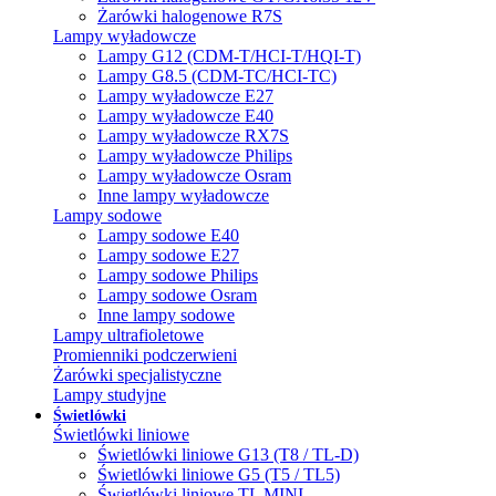
Żarówki halogenowe R7S
Lampy wyładowcze
Lampy G12 (CDM-T/HCI-T/HQI-T)
Lampy G8.5 (CDM-TC/HCI-TC)
Lampy wyładowcze E27
Lampy wyładowcze E40
Lampy wyładowcze RX7S
Lampy wyładowcze Philips
Lampy wyładowcze Osram
Inne lampy wyładowcze
Lampy sodowe
Lampy sodowe E40
Lampy sodowe E27
Lampy sodowe Philips
Lampy sodowe Osram
Inne lampy sodowe
Lampy ultrafioletowe
Promienniki podczerwieni
Żarówki specjalistyczne
Lampy studyjne
Świetlówki
Świetlówki liniowe
Świetlówki liniowe G13 (T8 / TL-D)
Świetlówki liniowe G5 (T5 / TL5)
Świetlówki liniowe TL MINI