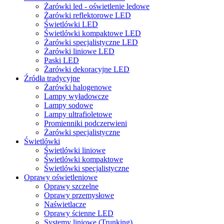
Żarówki led - oświetlenie ledowe
Żarówki reflektorowe LED
Świetlówki LED
Świetlówki kompaktowe LED
Żarówki specjalistyczne LED
Żarówki liniowe LED
Paski LED
Żarówki dekoracyjne LED
Źródła tradycyjne
Żarówki halogenowe
Lampy wyładowcze
Lampy sodowe
Lampy ultrafioletowe
Promienniki podczerwieni
Żarówki specjalistyczne
Świetlówki
Świetlówki liniowe
Świetlówki kompaktowe
Świetlówki specjalistyczne
Oprawy oświetleniowe
Oprawy szczelne
Oprawy przemysłowe
Naświetlacze
Oprawy ścienne LED
Systemy liniowe (Trunking)