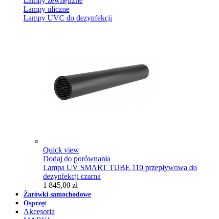
Lampy zewnętrzne
Lampy uliczne
Lampy UVC do dezynfekcji
Quick view
Dodaj do porównania
Lampa UV SMART TUBE 110 przepływowa do
dezynfekcji czarna
1 845,00 zł
Żarówki samochodowe
Osprzęt
Akcesoria