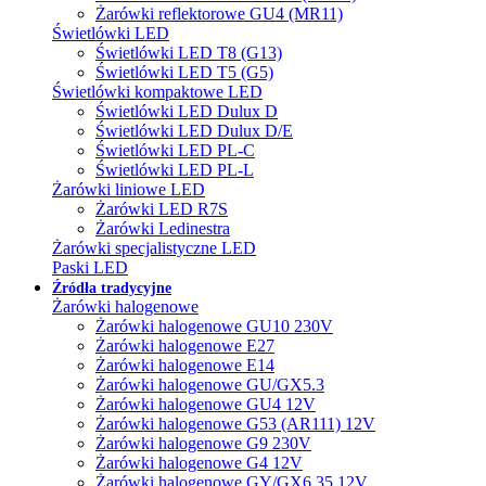
Żarówki reflektorowe GU4 (MR11)
Świetlówki LED
Świetlówki LED T8 (G13)
Świetlówki LED T5 (G5)
Świetlówki kompaktowe LED
Świetlówki LED Dulux D
Świetlówki LED Dulux D/E
Świetlówki LED PL-C
Świetlówki LED PL-L
Żarówki liniowe LED
Żarówki LED R7S
Żarówki Ledinestra
Żarówki specjalistyczne LED
Paski LED
Źródła tradycyjne
Żarówki halogenowe
Żarówki halogenowe GU10 230V
Żarówki halogenowe E27
Żarówki halogenowe E14
Żarówki halogenowe GU/GX5.3
Żarówki halogenowe GU4 12V
Żarówki halogenowe G53 (AR111) 12V
Żarówki halogenowe G9 230V
Żarówki halogenowe G4 12V
Żarówki halogenowe GY/GX6.35 12V