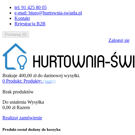
tel: 91 425 80 05
e-mail: biuro@hurtownia-swiatla.pl
Kontakt
Rejestracja B2B
Porównaj
(
0
)
Zaloguj się
Brakuje
400,00 zł
do darmowej wysyłki.
0
Produkt:
Produkty:
(pusty)
Brak produktów
Do ustalenia
Wysyłka
0,00 zł
Razem
Realizuj zamówienie
Produkt został dodany do koszyka