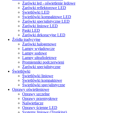
Żarówki led - oświetlenie ledowe
Żarówki reflektorowe LED
Świetlówki LED
Świetlówki kompaktowe LED
Żarówki specjalistyczne LED
Żarówki liniowe LED
Paski LED
Żarówki dekoracyjne LED
Źródła tradycyjne
Żarówki halogenowe
Lampy wyładowcze
Lampy sodowe
Lampy ultrafioletowe
Promienniki podczerwieni
Żarówki specjalistyczne
Świetlówki
Świetlówki liniowe
Świetlówki kompaktowe
Świetlówki specjalistyczne
Oprawy oświetleniowe
Oprawy szczelne
Oprawy przemysłowe
Naświetlacze
Oprawy ścienne LED
Systemy liniowe (Trunking)