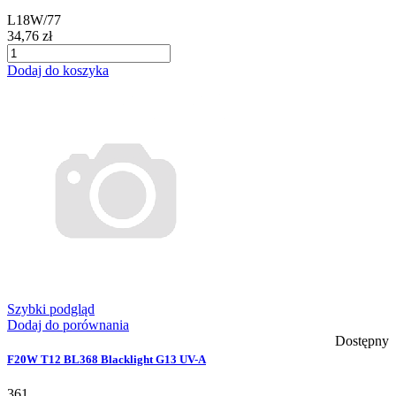
L18W/77
34,76 zł
Dodaj do koszyka
Szybki podgląd
Dodaj do porównania
Dostępny
F20W T12 BL368 Blacklight G13 UV-A
361