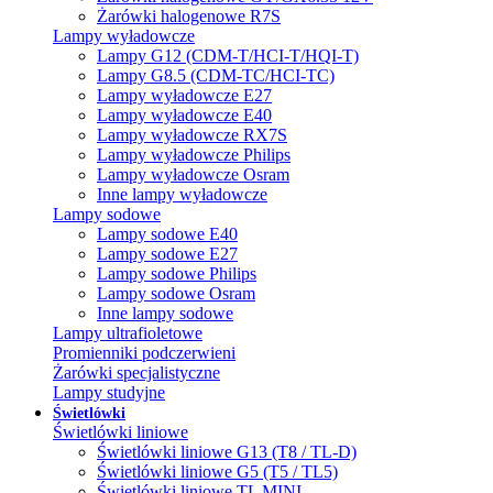
Żarówki halogenowe R7S
Lampy wyładowcze
Lampy G12 (CDM-T/HCI-T/HQI-T)
Lampy G8.5 (CDM-TC/HCI-TC)
Lampy wyładowcze E27
Lampy wyładowcze E40
Lampy wyładowcze RX7S
Lampy wyładowcze Philips
Lampy wyładowcze Osram
Inne lampy wyładowcze
Lampy sodowe
Lampy sodowe E40
Lampy sodowe E27
Lampy sodowe Philips
Lampy sodowe Osram
Inne lampy sodowe
Lampy ultrafioletowe
Promienniki podczerwieni
Żarówki specjalistyczne
Lampy studyjne
Świetlówki
Świetlówki liniowe
Świetlówki liniowe G13 (T8 / TL-D)
Świetlówki liniowe G5 (T5 / TL5)
Świetlówki liniowe TL MINI