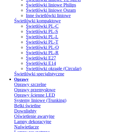
Świetlówki liniowe Philips
Świetlówki liniowe Osram
Inne świetlówki liniowe
Świetlówki kompaktowe
Świetlówki PL-C
Świetlówki PL-S
Świetlówki PL-L
Świetlówki PL-T
Świetlówki PL-Q
Świetlówki PL-R
Świetlówki E27
Świetlówki E14
Świetlówki okrągłe (Circular)
Świetlówki specjalistyczne
Oprawy
Oprawy szczelne
Oprawy przemysłowe
Oprawy ścienne LED
Systemy liniowe (Trunking)
Belki świetlne
Downlighty
Oświetlenie awaryjne
Lampy dekoracyjne
Naświetlacze