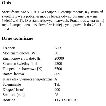
Opis
Świetlówka MASTER TL-D Super 80 oferuje mocniejszy strumień
świetlny z wata pobranej mocy i lepsze odwzorowanie barw niż
świetlówki TL-D o standardowych barwach. Ponadto zawiera mniej
rtęci. Lampę można instalować w istniejących oprawach do źródeł
TL-D.
Dane techniczne
Trzonek
G13
Moc znamionowa [W]
30
Znamionowa trwałość [h]
20000
Strumień świetlny [lm]
2300
Temperatura barwowa [K]
6500
Barwa światła
865
Klasa efektywności energetycznej
A
Ściemnianie
Tak
Długość [mm]
900
Średnica [mm]
28
Rodzina
TL-D SUPER