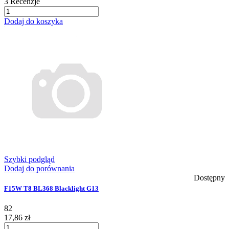
3
Recenzje
Dodaj do koszyka
Szybki podgląd
Dodaj do porównania
Dostępny
F15W T8 BL368 Blacklight G13
82
17,86 zł