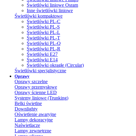
Świetlówki liniowe Osram
Inne świetlówki liniowe
Świetlówki kompaktowe
Świetlówki PL-C
Świetlówki PL-S
Świetlówki PL-L
Świetlówki PL-T
Świetlówki PL-Q
Świetlówki PL-R
Świetlówki E27
Świetlówki E14
Świetlówki okrągłe (Circular)
Świetlówki specjalistyczne
Oprawy
Oprawy szczelne
Oprawy przemysłowe
Oprawy ścienne LED
Systemy liniowe (Trunking)
Belki świetlne
Downlighty
Oświetlenie awaryjne
Lampy dekoracyjne
Naświetlacze
Lampy zewnętrzne