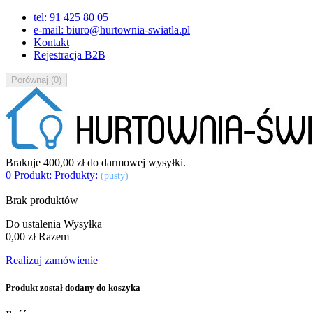
tel: 91 425 80 05
e-mail: biuro@hurtownia-swiatla.pl
Kontakt
Rejestracja B2B
Porównaj
(
0
)
Brakuje
400,00 zł
do darmowej wysyłki.
0
Produkt:
Produkty:
(pusty)
Brak produktów
Do ustalenia
Wysyłka
0,00 zł
Razem
Realizuj zamówienie
Produkt został dodany do koszyka