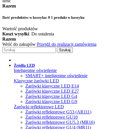
Ilość
Razem
Ilość produktów w koszyku:
0
1 produkt w koszyku
Wartość produktów
Koszt wysyłki
Do ustalenia
Razem
Wróć do zakupów
Przejdź do realizacji zamówienia
Szukaj
Źródła LED
Inteligentne oświetlenie
SMART+ inteligentne oświetlenie
Klasyczne żarówki LED
Żarówki klasyczne LED E14
Żarówki klasyczne LED E27
Żarówki klasyczne LED G4
Żarówki klasyczne LED G9
Żarówki reflektorowe LED
Żarówki reflektorowe G53 (AR111)
Żarówki reflektorowe GU10
Żarówki reflektorowe GU5.3 (MR16)
Żarówki reflektorowe GU4 (MR11)