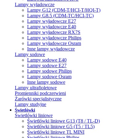
Lampy wyładowcze
Lampy G12 (CDM-T/HCI-T/HQI-T)
Lampy G8.5 (CDM-TC/HCI-TC)
Lampy wyładowcze E27
Lampy wyładowcze E40
Lampy wyładowcze RX7S
Lampy wyładowcze Philips
Lampy wyładowcze Osram
Inne lampy wyładowcze
Lampy sodowe
Lampy sodowe E40
Lampy sodowe E27
Lampy sodowe Philips
Lampy sodowe Osram
Inne lampy sodowe
Lampy ultrafioletowe
Promienniki podczerwieni
Żarówki specjalistyczne
Lampy studyjne
Świetlówki
Świetlówki liniowe
Świetlówki liniowe G13 (T8 / TL-D)
Świetlówki liniowe G5 (T5 / TL5)
Świetlówki liniowe TL MINI
Świetlówki liniowe Philips