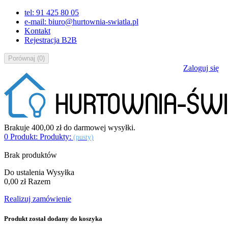
tel: 91 425 80 05
e-mail: biuro@hurtownia-swiatla.pl
Kontakt
Rejestracja B2B
Porównaj
(
0
)
Zaloguj się
Brakuje
400,00 zł
do darmowej wysyłki.
0
Produkt:
Produkty:
(pusty)
Brak produktów
Do ustalenia
Wysyłka
0,00 zł
Razem
Realizuj zamówienie
Produkt został dodany do koszyka