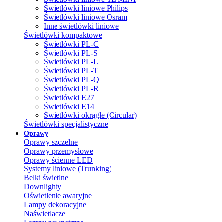
Świetlówki liniowe Philips
Świetlówki liniowe Osram
Inne świetlówki liniowe
Świetlówki kompaktowe
Świetlówki PL-C
Świetlówki PL-S
Świetlówki PL-L
Świetlówki PL-T
Świetlówki PL-Q
Świetlówki PL-R
Świetlówki E27
Świetlówki E14
Świetlówki okrągłe (Circular)
Świetlówki specjalistyczne
Oprawy
Oprawy szczelne
Oprawy przemysłowe
Oprawy ścienne LED
Systemy liniowe (Trunking)
Belki świetlne
Downlighty
Oświetlenie awaryjne
Lampy dekoracyjne
Naświetlacze