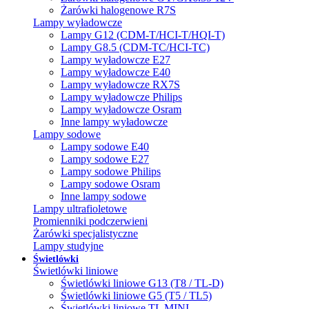
Żarówki halogenowe R7S
Lampy wyładowcze
Lampy G12 (CDM-T/HCI-T/HQI-T)
Lampy G8.5 (CDM-TC/HCI-TC)
Lampy wyładowcze E27
Lampy wyładowcze E40
Lampy wyładowcze RX7S
Lampy wyładowcze Philips
Lampy wyładowcze Osram
Inne lampy wyładowcze
Lampy sodowe
Lampy sodowe E40
Lampy sodowe E27
Lampy sodowe Philips
Lampy sodowe Osram
Inne lampy sodowe
Lampy ultrafioletowe
Promienniki podczerwieni
Żarówki specjalistyczne
Lampy studyjne
Świetlówki
Świetlówki liniowe
Świetlówki liniowe G13 (T8 / TL-D)
Świetlówki liniowe G5 (T5 / TL5)
Świetlówki liniowe TL MINI