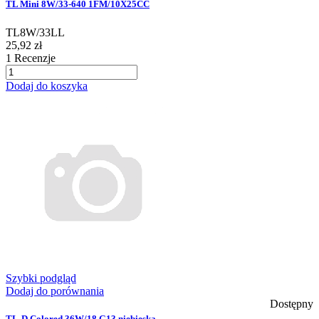
TL Mini 8W/33-640 1FM/10X25CC
TL8W/33LL
25,92 zł
1
Recenzje
Dodaj do koszyka
Szybki podgląd
Dodaj do porównania
Dostępny
TL-D Colored 36W/18 G13 niebieska