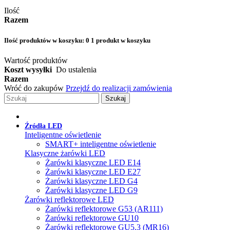
Ilość
Razem
Ilość produktów w koszyku:
0
1 produkt w koszyku
Wartość produktów
Koszt wysyłki
Do ustalenia
Razem
Wróć do zakupów
Przejdź do realizacji zamówienia
Szukaj
Źródła LED
Inteligentne oświetlenie
SMART+ inteligentne oświetlenie
Klasyczne żarówki LED
Żarówki klasyczne LED E14
Żarówki klasyczne LED E27
Żarówki klasyczne LED G4
Żarówki klasyczne LED G9
Żarówki reflektorowe LED
Żarówki reflektorowe G53 (AR111)
Żarówki reflektorowe GU10
Żarówki reflektorowe GU5.3 (MR16)