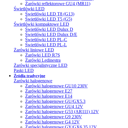
Żarówki reflektorowe GU4 (MR11)
Świetlówki LED
Świetlówki LED T8 (G13)
Świetlówki LED T5 (G5)
Świetlówki kompaktowe LED
Świetlówki LED Dulux D
Świetlówki LED Dulux D/E
Świetlówki LED PL-C
Świetlówki LED PL-L
Żarówki liniowe LED
Żarówki LED R7S
Żarówki Ledinestra
Żarówki specjalistyczne LED
Paski LED
Źródła tradycyjne
Żarówki halogenowe
Żarówki halogenowe GU10 230V
Żarówki halogenowe E27
Żarówki halogenowe E14
Żarówki halogenowe GU/GX5.3
Żarówki halogenowe GU4 12V
Żarówki halogenowe G53 (AR111) 12V
Żarówki halogenowe G9 230V
Żarówki halogenowe G4 12V
Żarówki halogenowe GY/GX6.35 12V