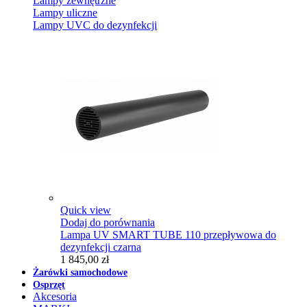
Lampy zewnętrzne
Lampy uliczne
Lampy UVC do dezynfekcji
Quick view
Dodaj do porównania
Lampa UV SMART TUBE 110 przepływowa do
dezynfekcji czarna
1 845,00 zł
Żarówki samochodowe
Osprzęt
Akcesoria