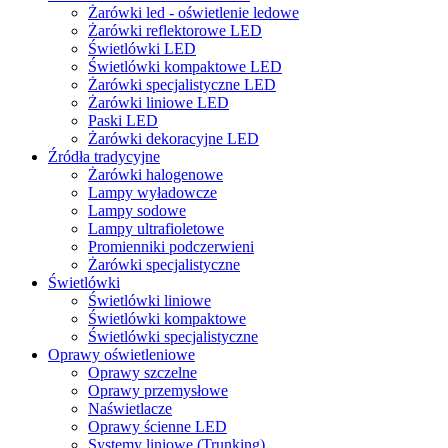
Żarówki led - oświetlenie ledowe
Żarówki reflektorowe LED
Świetlówki LED
Świetlówki kompaktowe LED
Żarówki specjalistyczne LED
Żarówki liniowe LED
Paski LED
Żarówki dekoracyjne LED
Źródła tradycyjne
Żarówki halogenowe
Lampy wyładowcze
Lampy sodowe
Lampy ultrafioletowe
Promienniki podczerwieni
Żarówki specjalistyczne
Świetlówki
Świetlówki liniowe
Świetlówki kompaktowe
Świetlówki specjalistyczne
Oprawy oświetleniowe
Oprawy szczelne
Oprawy przemysłowe
Naświetlacze
Oprawy ścienne LED
Systemy liniowe (Trunking)