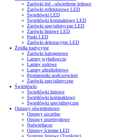
Żarówki led - oświetlenie ledowe
Żarówki reflektorowe LED
Świetlówki LED
Świetlówki kompaktowe LED
Żarówki specjalistyczne LED
Żarówki liniowe LED
Paski LED
Żarówki dekoracyjne LED
Źródła tradycyjne
Żarówki halogenowe
Lampy wyładowcze
Lampy sodowe
Lampy ultrafioletowe
Promienniki podczerwieni
Żarówki specjalistyczne
Świetlówki
Świetlówki liniowe
Świetlówki kompaktowe
Świetlówki specjalistyczne
Oprawy oświetleniowe
Oprawy szczelne
Oprawy przemysłowe
Naświetlacze
Oprawy ścienne LED
Systemy liniowe (Trunking)