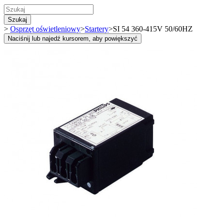
Szukaj
>
Osprzęt oświetleniowy
>
Startery
>
SI 54 360-415V 50/60HZ
Naciśnij lub najedź kursorem, aby powiększyć