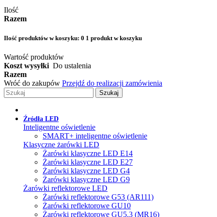
Ilość
Razem
Ilość produktów w koszyku:
0
1 produkt w koszyku
Wartość produktów
Koszt wysyłki
Do ustalenia
Razem
Wróć do zakupów
Przejdź do realizacji zamówienia
Szukaj
Źródła LED
Inteligentne oświetlenie
SMART+ inteligentne oświetlenie
Klasyczne żarówki LED
Żarówki klasyczne LED E14
Żarówki klasyczne LED E27
Żarówki klasyczne LED G4
Żarówki klasyczne LED G9
Żarówki reflektorowe LED
Żarówki reflektorowe G53 (AR111)
Żarówki reflektorowe GU10
Żarówki reflektorowe GU5.3 (MR16)