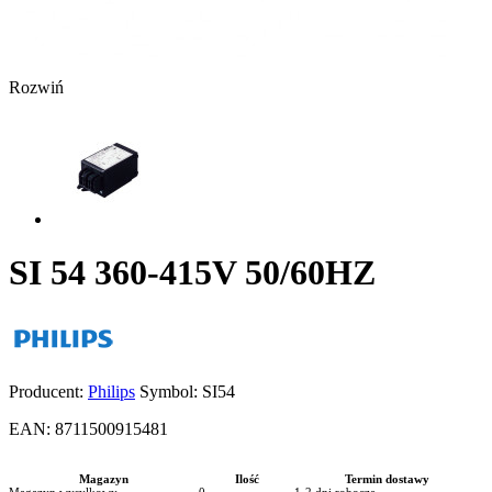
Rozwiń
SI 54 360-415V 50/60HZ
Producent:
Philips
Symbol:
SI54
EAN:
8711500915481
Magazyn
Ilość
Termin dostawy
Magazyn wysyłkowy
0
1-2 dni robocze