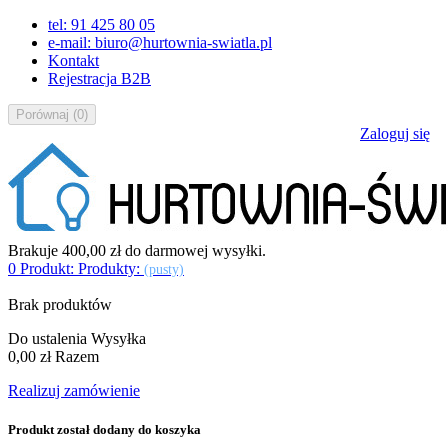
tel: 91 425 80 05
e-mail: biuro@hurtownia-swiatla.pl
Kontakt
Rejestracja B2B
Porównaj
(
0
)
Zaloguj się
Brakuje
400,00 zł
do darmowej wysyłki.
0
Produkt:
Produkty:
(pusty)
Brak produktów
Do ustalenia
Wysyłka
0,00 zł
Razem
Realizuj zamówienie
Produkt został dodany do koszyka