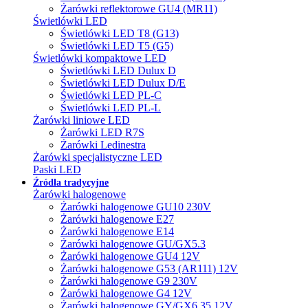
Żarówki reflektorowe GU4 (MR11)
Świetlówki LED
Świetlówki LED T8 (G13)
Świetlówki LED T5 (G5)
Świetlówki kompaktowe LED
Świetlówki LED Dulux D
Świetlówki LED Dulux D/E
Świetlówki LED PL-C
Świetlówki LED PL-L
Żarówki liniowe LED
Żarówki LED R7S
Żarówki Ledinestra
Żarówki specjalistyczne LED
Paski LED
Źródła tradycyjne
Żarówki halogenowe
Żarówki halogenowe GU10 230V
Żarówki halogenowe E27
Żarówki halogenowe E14
Żarówki halogenowe GU/GX5.3
Żarówki halogenowe GU4 12V
Żarówki halogenowe G53 (AR111) 12V
Żarówki halogenowe G9 230V
Żarówki halogenowe G4 12V
Żarówki halogenowe GY/GX6.35 12V