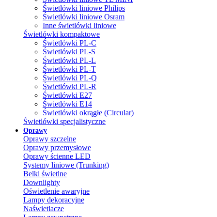
Świetlówki liniowe Philips
Świetlówki liniowe Osram
Inne świetlówki liniowe
Świetlówki kompaktowe
Świetlówki PL-C
Świetlówki PL-S
Świetlówki PL-L
Świetlówki PL-T
Świetlówki PL-Q
Świetlówki PL-R
Świetlówki E27
Świetlówki E14
Świetlówki okrągłe (Circular)
Świetlówki specjalistyczne
Oprawy
Oprawy szczelne
Oprawy przemysłowe
Oprawy ścienne LED
Systemy liniowe (Trunking)
Belki świetlne
Downlighty
Oświetlenie awaryjne
Lampy dekoracyjne
Naświetlacze