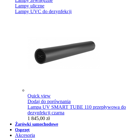
Lampy zewnętrzne
Lampy uliczne
Lampy UVC do dezynfekcji
Quick view
Dodaj do porównania
Lampa UV SMART TUBE 110 przepływowa do
dezynfekcji czarna
1 845,00 zł
Żarówki samochodowe
Osprzęt
Akcesoria