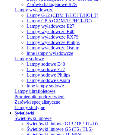
Żarówki halogenowe R7S
Lampy wyładowcze
Lampy G12 (CDM-T/HCI-T/HQI-T)
Lampy G8.5 (CDM-TC/HCI-TC)
Lampy wyładowcze E27
Lampy wyładowcze E40
Lampy wyładowcze RX7S
Lampy wyładowcze Philips
Lampy wyładowcze Osram
Inne lampy wyładowcze
Lampy sodowe
Lampy sodowe E40
Lampy sodowe E27
Lampy sodowe Philips
Lampy sodowe Osram
Inne lampy sodowe
Lampy ultrafioletowe
Promienniki podczerwieni
Żarówki specjalistyczne
Lampy studyjne
Świetlówki
Świetlówki liniowe
Świetlówki liniowe G13 (T8 / TL-D)
Świetlówki liniowe G5 (T5 / TL5)
Świetlówki liniowe TL MINI