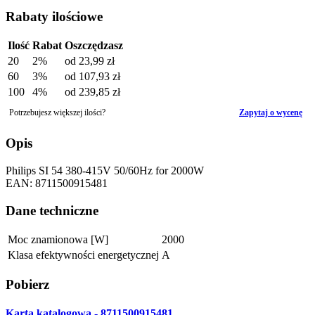
Rabaty ilościowe
Ilość
Rabat
Oszczędzasz
20
2%
od
23,99 zł
60
3%
od
107,93 zł
100
4%
od
239,85 zł
Potrzebujesz większej ilości?
Zapytaj o wycenę
Opis
Philips SI 54 380-415V 50/60Hz for 2000W
EAN: 8711500915481
Dane techniczne
Moc znamionowa [W]
2000
Klasa efektywności energetycznej
A
Pobierz
Karta katalogowa - 8711500915481