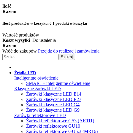
Ilość
Razem
Ilość produktów w koszyku:
0
1 produkt w koszyku
Wartość produktów
Koszt wysyłki
Do ustalenia
Razem
Wróć do zakupów
Przejdź do realizacji zamówienia
Szukaj
Źródła LED
Inteligentne oświetlenie
SMART+ inteligentne oświetlenie
Klasyczne żarówki LED
Żarówki klasyczne LED E14
Żarówki klasyczne LED E27
Żarówki klasyczne LED G4
Żarówki klasyczne LED G9
Żarówki reflektorowe LED
Żarówki reflektorowe G53 (AR111)
Żarówki reflektorowe GU10
Żarówki reflektorowe GU5.3 (MR16)