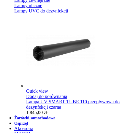
Lampy zewnętrzne
Lampy uliczne
Lampy UVC do dezynfekcji
Quick view
Dodaj do porównania
Lampa UV SMART TUBE 110 przepływowa do
dezynfekcji czarna
1 845,00 zł
Żarówki samochodowe
Osprzęt
Akcesoria