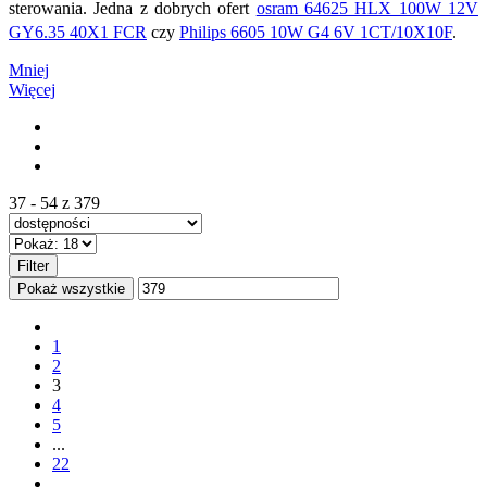
sterowania. Jedna z dobrych ofert
osram 64625 HLX 100W 12V
GY6.35 40X1 FCR
czy
Philips 6605 10W G4 6V 1CT/10X10F
.
Mniej
Więcej
37 - 54 z 379
Filter
Pokaż wszystkie
1
2
3
4
5
...
22