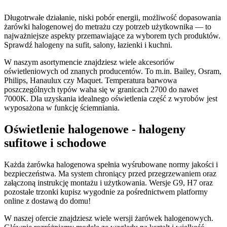
Długotrwałe działanie, niski pobór energii, możliwość dopasowania
żarówki halogenowej do metrażu czy potrzeb użytkownika — to
najważniejsze aspekty przemawiające za wyborem tych produktów.
Sprawdź halogeny na sufit, salony, łazienki i kuchni.
W naszym asortymencie znajdziesz wiele akcesoriów
oświetleniowych od znanych producentów. To m.in. Bailey, Osram,
Philips, Hanaulux czy Maquet. Temperatura barwowa
poszczególnych typów waha się w granicach 2700 do nawet
7000K. Dla uzyskania idealnego oświetlenia część z wyrobów jest
wyposażona w funkcję ściemniania.
Oświetlenie halogenowe - halogeny
sufitowe i schodowe
Każda żarówka halogenowa spełnia wyśrubowane normy jakości i
bezpieczeństwa. Ma system chroniący przed przegrzewaniem oraz
załączoną instrukcję montażu i użytkowania. Wersje G9, H7 oraz
pozostałe trzonki kupisz wygodnie za pośrednictwem platformy
online z dostawą do domu!
W naszej ofercie znajdziesz wiele wersji żarówek halogenowych.