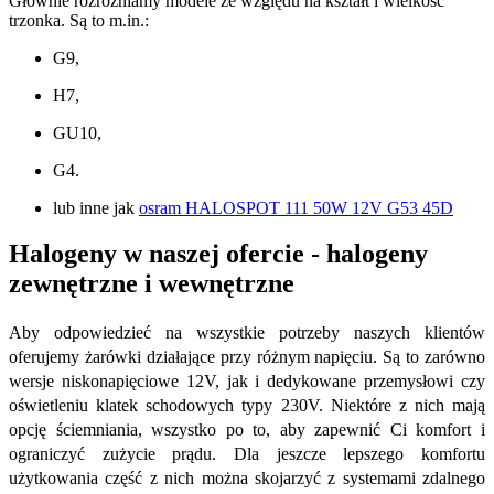
Głównie rozróżniamy modele ze względu na kształt i wielkość
trzonka. Są to m.in.:
G9,
H7,
GU10,
G4.
lub inne jak
osram HALOSPOT 111 50W 12V G53 45D
Halogeny w naszej ofercie - halogeny
zewnętrzne i wewnętrzne
Aby odpowiedzieć na wszystkie potrzeby naszych klientów
oferujemy żarówki działające przy różnym napięciu. Są to zarówno
wersje niskonapięciowe 12V, jak i dedykowane przemysłowi czy
oświetleniu klatek schodowych typy 230V. Niektóre z nich mają
opcję ściemniania, wszystko po to, aby zapewnić Ci komfort i
ograniczyć zużycie prądu. Dla jeszcze lepszego komfortu
użytkowania część z nich można skojarzyć z systemami zdalnego