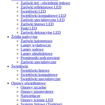
Żarówki led - oświetlenie ledowe
Żarówki reflektorowe LED
Świetlówki LED
Świetlówki kompaktowe LED
Żarówki specjalistyczne LED
Żarówki liniowe LED
Paski LED
Żarówki dekoracyjne LED
Źródła tradycyjne
Żarówki halogenowe
Lampy wyładowcze
Lampy sodowe
Lampy ultrafioletowe
Promienniki podczerwieni
Żarówki specjalistyczne
Świetlówki
Świetlówki liniowe
Świetlówki kompaktowe
Świetlówki specjalistyczne
Oprawy oświetleniowe
Oprawy szczelne
Oprawy przemysłowe
Naświetlacze
Oprawy ścienne LED
Systemy liniowe (Trunking)