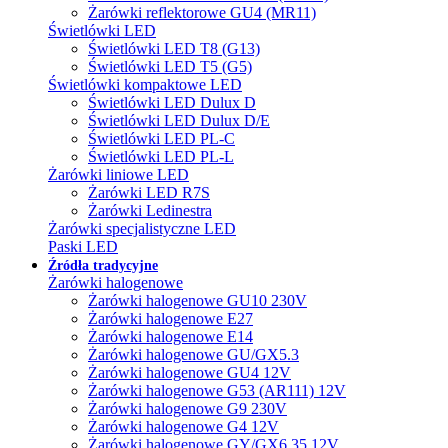
Żarówki reflektorowe GU4 (MR11)
Świetlówki LED
Świetlówki LED T8 (G13)
Świetlówki LED T5 (G5)
Świetlówki kompaktowe LED
Świetlówki LED Dulux D
Świetlówki LED Dulux D/E
Świetlówki LED PL-C
Świetlówki LED PL-L
Żarówki liniowe LED
Żarówki LED R7S
Żarówki Ledinestra
Żarówki specjalistyczne LED
Paski LED
Źródła tradycyjne
Żarówki halogenowe
Żarówki halogenowe GU10 230V
Żarówki halogenowe E27
Żarówki halogenowe E14
Żarówki halogenowe GU/GX5.3
Żarówki halogenowe GU4 12V
Żarówki halogenowe G53 (AR111) 12V
Żarówki halogenowe G9 230V
Żarówki halogenowe G4 12V
Żarówki halogenowe GY/GX6.35 12V