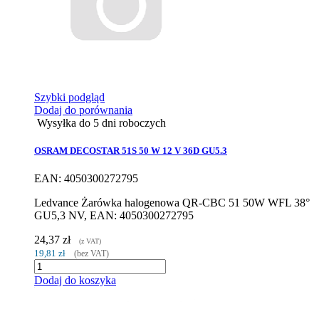
Szybki podgląd
Dodaj do porównania
Wysyłka do 5 dni roboczych
OSRAM DECOSTAR 51S 50 W 12 V 36D GU5.3
EAN: 4050300272795
Ledvance Żarówka halogenowa QR-CBC 51 50W WFL 38°
GU5,3 NV, EAN: 4050300272795
24,37 zł
(z VAT)
19,81 zł
(bez VAT)
Dodaj do koszyka