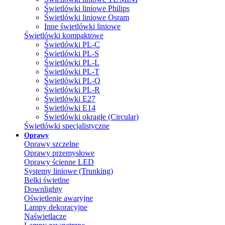
Świetlówki liniowe Philips
Świetlówki liniowe Osram
Inne świetlówki liniowe
Świetlówki kompaktowe
Świetlówki PL-C
Świetlówki PL-S
Świetlówki PL-L
Świetlówki PL-T
Świetlówki PL-Q
Świetlówki PL-R
Świetlówki E27
Świetlówki E14
Świetlówki okrągłe (Circular)
Świetlówki specjalistyczne
Oprawy
Oprawy szczelne
Oprawy przemysłowe
Oprawy ścienne LED
Systemy liniowe (Trunking)
Belki świetlne
Downlighty
Oświetlenie awaryjne
Lampy dekoracyjne
Naświetlacze