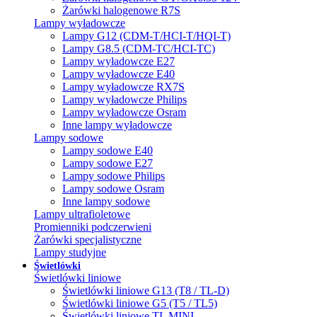
Żarówki halogenowe R7S
Lampy wyładowcze
Lampy G12 (CDM-T/HCI-T/HQI-T)
Lampy G8.5 (CDM-TC/HCI-TC)
Lampy wyładowcze E27
Lampy wyładowcze E40
Lampy wyładowcze RX7S
Lampy wyładowcze Philips
Lampy wyładowcze Osram
Inne lampy wyładowcze
Lampy sodowe
Lampy sodowe E40
Lampy sodowe E27
Lampy sodowe Philips
Lampy sodowe Osram
Inne lampy sodowe
Lampy ultrafioletowe
Promienniki podczerwieni
Żarówki specjalistyczne
Lampy studyjne
Świetlówki
Świetlówki liniowe
Świetlówki liniowe G13 (T8 / TL-D)
Świetlówki liniowe G5 (T5 / TL5)
Świetlówki liniowe TL MINI