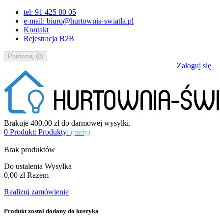
tel: 91 425 80 05
e-mail: biuro@hurtownia-swiatla.pl
Kontakt
Rejestracja B2B
Porównaj
(
0
)
Zaloguj się
Brakuje
400,00 zł
do darmowej wysyłki.
0
Produkt:
Produkty:
(pusty)
Brak produktów
Do ustalenia
Wysyłka
0,00 zł
Razem
Realizuj zamówienie
Produkt został dodany do koszyka