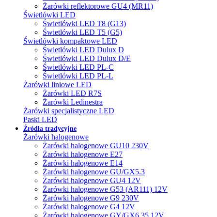
Żarówki reflektorowe GU4 (MR11)
Świetlówki LED
Świetlówki LED T8 (G13)
Świetlówki LED T5 (G5)
Świetlówki kompaktowe LED
Świetlówki LED Dulux D
Świetlówki LED Dulux D/E
Świetlówki LED PL-C
Świetlówki LED PL-L
Żarówki liniowe LED
Żarówki LED R7S
Żarówki Ledinestra
Żarówki specjalistyczne LED
Paski LED
Źródła tradycyjne
Żarówki halogenowe
Żarówki halogenowe GU10 230V
Żarówki halogenowe E27
Żarówki halogenowe E14
Żarówki halogenowe GU/GX5.3
Żarówki halogenowe GU4 12V
Żarówki halogenowe G53 (AR111) 12V
Żarówki halogenowe G9 230V
Żarówki halogenowe G4 12V
Żarówki halogenowe GY/GX6.35 12V