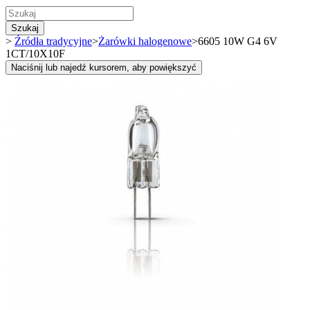
Szukaj
>
Źródła tradycyjne
>
Żarówki halogenowe
>
6605 10W G4 6V
1CT/10X10F
Naciśnij lub najedź kursorem, aby powiększyć