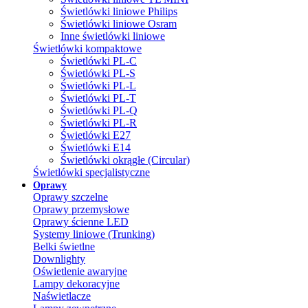
Świetlówki liniowe Philips
Świetlówki liniowe Osram
Inne świetlówki liniowe
Świetlówki kompaktowe
Świetlówki PL-C
Świetlówki PL-S
Świetlówki PL-L
Świetlówki PL-T
Świetlówki PL-Q
Świetlówki PL-R
Świetlówki E27
Świetlówki E14
Świetlówki okrągłe (Circular)
Świetlówki specjalistyczne
Oprawy
Oprawy szczelne
Oprawy przemysłowe
Oprawy ścienne LED
Systemy liniowe (Trunking)
Belki świetlne
Downlighty
Oświetlenie awaryjne
Lampy dekoracyjne
Naświetlacze