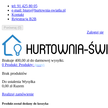
tel: 91 425 80 05
e-mail: biuro@hurtownia-swiatla.pl
Kontakt
Rejestracja B2B
Porównaj
(
0
)
Zaloguj się
Brakuje
400,00 zł
do darmowej wysyłki.
0
Produkt:
Produkty:
(pusty)
Brak produktów
Do ustalenia
Wysyłka
0,00 zł
Razem
Realizuj zamówienie
Produkt został dodany do koszyka