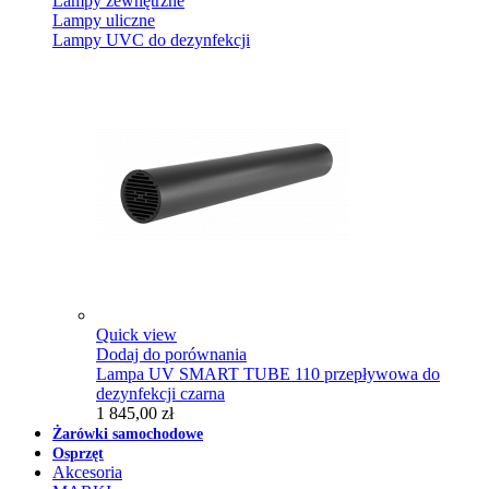
Lampy zewnętrzne
Lampy uliczne
Lampy UVC do dezynfekcji
Quick view
Dodaj do porównania
Lampa UV SMART TUBE 110 przepływowa do
dezynfekcji czarna
1 845,00 zł
Żarówki samochodowe
Osprzęt
Akcesoria