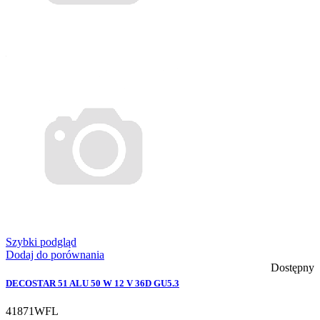
Szybki podgląd
Dodaj do porównania
Dostępny
DECOSTAR 51 ALU 50 W 12 V 36D GU5.3
41871WFL