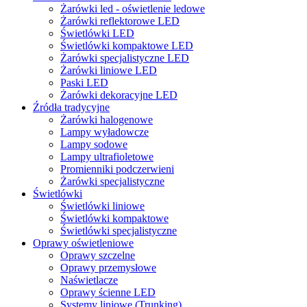
Żarówki led - oświetlenie ledowe
Żarówki reflektorowe LED
Świetlówki LED
Świetlówki kompaktowe LED
Żarówki specjalistyczne LED
Żarówki liniowe LED
Paski LED
Żarówki dekoracyjne LED
Źródła tradycyjne
Żarówki halogenowe
Lampy wyładowcze
Lampy sodowe
Lampy ultrafioletowe
Promienniki podczerwieni
Żarówki specjalistyczne
Świetlówki
Świetlówki liniowe
Świetlówki kompaktowe
Świetlówki specjalistyczne
Oprawy oświetleniowe
Oprawy szczelne
Oprawy przemysłowe
Naświetlacze
Oprawy ścienne LED
Systemy liniowe (Trunking)