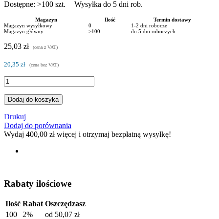
Dostępne:
>100
szt.
Wysyłka do 5 dni rob.
Magazyn
Ilość
Termin dostawy
Magazyn wysyłkowy
0
1-2 dni robocze
Magazyn główny
>100
do 5 dni roboczych
25,03 zł
(cena z VAT)
20,35 zł
(cena bez VAT)
Dodaj do koszyka
Drukuj
Dodaj do porównania
Wydaj
400,00 zł
więcej i otrzymaj bezpłatną wysyłkę!
Rabaty ilościowe
Ilość
Rabat
Oszczędzasz
100
2%
od
50,07 zł