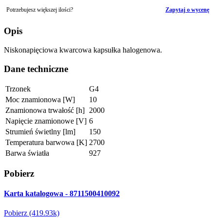
Potrzebujesz większej ilości?
Zapytaj o wycenę
Opis
Niskonapięciowa kwarcowa kapsułka halogenowa.
Dane techniczne
Trzonek
G4
Moc znamionowa [W]
10
Znamionowa trwałość [h]
2000
Napięcie znamionowe [V]
6
Strumień świetlny [lm]
150
Temperatura barwowa [K]
2700
Barwa światła
927
Pobierz
Karta katalogowa - 8711500410092
Pobierz (419.93k)