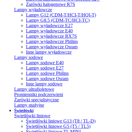
Żarówki halogenowe R7S
Lampy wyładowcze
Lampy G12 (CDM-T/HCI-T/HQI-T)
Lampy G8.5 (CDM-TC/HCI-TC)
Lampy wyładowcze E27
Lampy wyładowcze E40
Lampy wyładowcze RX7S
Lampy wyładowcze Philips
Lampy wyładowcze Osram
Inne lampy wyładowcze
Lampy sodowe
Lampy sodowe E40
Lampy sodowe E27
Lampy sodowe Philips
Lampy sodowe Osram
Inne lampy sodowe
Lampy ultrafioletowe
Promienniki podczerwieni
Żarówki specjalistyczne
Lampy studyjne
Świetlówki
Świetlówki liniowe
Świetlówki liniowe G13 (T8 / TL-D)
Świetlówki liniowe G5 (T5 / TL5)
Świetlówki liniowe TL MINI