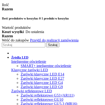
Ilość
Razem
Ilość produktów w koszyku:
0
1 produkt w koszyku
Wartość produktów
Koszt wysyłki
Do ustalenia
Razem
Wróć do zakupów
Przejdź do realizacji zamówienia
Szukaj
Źródła LED
Inteligentne oświetlenie
SMART+ inteligentne oświetlenie
Klasyczne żarówki LED
Żarówki klasyczne LED E14
Żarówki klasyczne LED E27
Żarówki klasyczne LED G4
Żarówki klasyczne LED G9
Żarówki reflektorowe LED
Żarówki reflektorowe G53 (AR111)
Żarówki reflektorowe GU10
Żarówki reflektorowe GU5.3 (MR16)