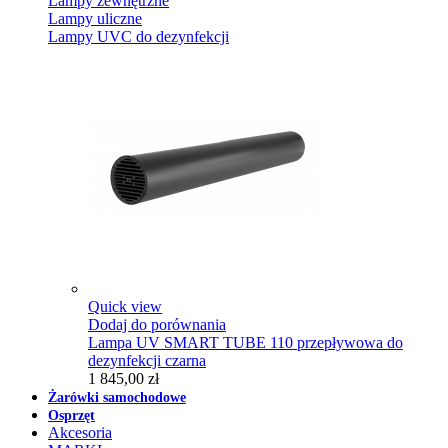
Lampy zewnętrzne
Lampy uliczne
Lampy UVC do dezynfekcji
Quick view
Dodaj do porównania
Lampa UV SMART TUBE 110 przepływowa do
dezynfekcji czarna
1 845,00 zł
Żarówki samochodowe
Osprzęt
Akcesoria