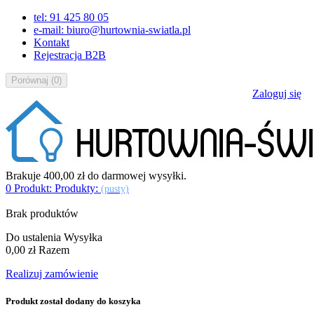
tel: 91 425 80 05
e-mail: biuro@hurtownia-swiatla.pl
Kontakt
Rejestracja B2B
Porównaj
(
0
)
Zaloguj się
Brakuje
400,00 zł
do darmowej wysyłki.
0
Produkt:
Produkty:
(pusty)
Brak produktów
Do ustalenia
Wysyłka
0,00 zł
Razem
Realizuj zamówienie
Produkt został dodany do koszyka