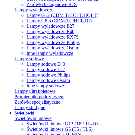
Żarówki halogenowe R7S
Lampy wyładowcze
Lampy G12 (CDM-T/HCI-T/HQI-T)
Lampy G8.5 (CDM-TC/HCI-TC)
Lampy wyładowcze E27
Lampy wyładowcze E40
Lampy wyładowcze RX7S
Lampy wyładowcze Philips
Lampy wyładowcze Osram
Inne lampy wyładowcze
Lampy sodowe
Lampy sodowe E40
Lampy sodowe E27
Lampy sodowe Philips
Lampy sodowe Osram
Inne lampy sodowe
Lampy ultrafioletowe
Promienniki podczerwieni
Żarówki specjalistyczne
Lampy studyjne
Świetlówki
Świetlówki liniowe
Świetlówki liniowe G13 (T8 / TL-D)
Świetlówki liniowe G5 (T5 / TL5)
Świetlówki liniowe TL MINI