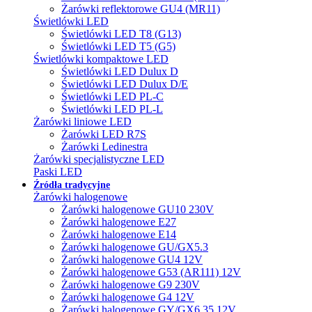
Żarówki reflektorowe GU4 (MR11)
Świetlówki LED
Świetlówki LED T8 (G13)
Świetlówki LED T5 (G5)
Świetlówki kompaktowe LED
Świetlówki LED Dulux D
Świetlówki LED Dulux D/E
Świetlówki LED PL-C
Świetlówki LED PL-L
Żarówki liniowe LED
Żarówki LED R7S
Żarówki Ledinestra
Żarówki specjalistyczne LED
Paski LED
Źródła tradycyjne
Żarówki halogenowe
Żarówki halogenowe GU10 230V
Żarówki halogenowe E27
Żarówki halogenowe E14
Żarówki halogenowe GU/GX5.3
Żarówki halogenowe GU4 12V
Żarówki halogenowe G53 (AR111) 12V
Żarówki halogenowe G9 230V
Żarówki halogenowe G4 12V
Żarówki halogenowe GY/GX6.35 12V