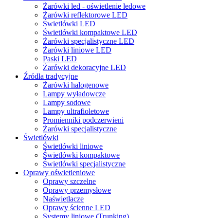
Żarówki led - oświetlenie ledowe
Żarówki reflektorowe LED
Świetlówki LED
Świetlówki kompaktowe LED
Żarówki specjalistyczne LED
Żarówki liniowe LED
Paski LED
Żarówki dekoracyjne LED
Źródła tradycyjne
Żarówki halogenowe
Lampy wyładowcze
Lampy sodowe
Lampy ultrafioletowe
Promienniki podczerwieni
Żarówki specjalistyczne
Świetlówki
Świetlówki liniowe
Świetlówki kompaktowe
Świetlówki specjalistyczne
Oprawy oświetleniowe
Oprawy szczelne
Oprawy przemysłowe
Naświetlacze
Oprawy ścienne LED
Systemy liniowe (Trunking)