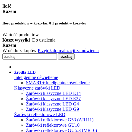
Ilość
Razem
Ilość produktów w koszyku:
0
1 produkt w koszyku
Wartość produktów
Koszt wysyłki
Do ustalenia
Razem
Wróć do zakupów
Przejdź do realizacji zamówienia
Szukaj
Źródła LED
Inteligentne oświetlenie
SMART+ inteligentne oświetlenie
Klasyczne żarówki LED
Żarówki klasyczne LED E14
Żarówki klasyczne LED E27
Żarówki klasyczne LED G4
Żarówki klasyczne LED G9
Żarówki reflektorowe LED
Żarówki reflektorowe G53 (AR111)
Żarówki reflektorowe GU10
Żarówki reflektorowe GU5.3 (MR16)