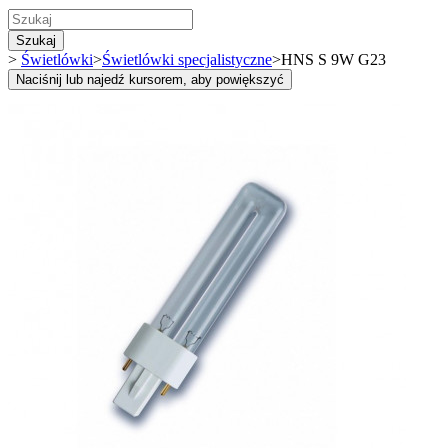
Szukaj
>
Świetlówki
>
Świetlówki specjalistyczne
>
HNS S 9W G23
Naciśnij lub najedź kursorem, aby powiększyć