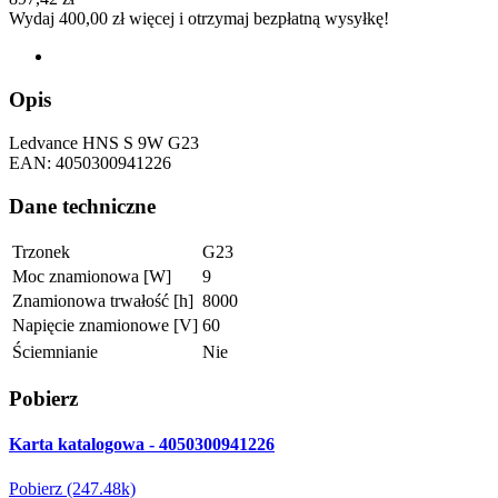
Wydaj
400,00 zł
więcej i otrzymaj bezpłatną wysyłkę!
Opis
Ledvance HNS S 9W G23
EAN: 4050300941226
Dane techniczne
Trzonek
G23
Moc znamionowa [W]
9
Znamionowa trwałość [h]
8000
Napięcie znamionowe [V]
60
Ściemnianie
Nie
Pobierz
Karta katalogowa - 4050300941226
Pobierz (247.48k)