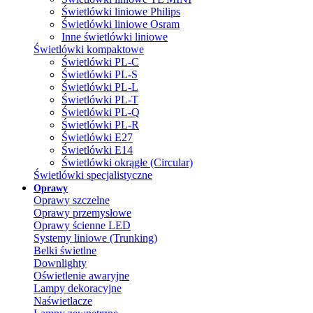
Świetlówki liniowe Philips
Świetlówki liniowe Osram
Inne świetlówki liniowe
Świetlówki kompaktowe
Świetlówki PL-C
Świetlówki PL-S
Świetlówki PL-L
Świetlówki PL-T
Świetlówki PL-Q
Świetlówki PL-R
Świetlówki E27
Świetlówki E14
Świetlówki okrągłe (Circular)
Świetlówki specjalistyczne
Oprawy
Oprawy szczelne
Oprawy przemysłowe
Oprawy ścienne LED
Systemy liniowe (Trunking)
Belki świetlne
Downlighty
Oświetlenie awaryjne
Lampy dekoracyjne
Naświetlacze